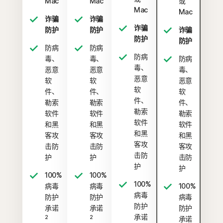
Mac
Mac
或
Mac
Mac
诈骗
诈骗
诈骗
防护
防护
诈骗
防护
防护
防病
防病
防病
毒、
毒、
防病
毒、
恶意
恶意
毒、
恶意
软
软
恶意
软
件、
件、
软
件、
勒索
勒索
件、
勒索
软件
软件
勒索
软件
和黑
和黑
软件
和黑
客攻
客攻
和黑
客攻
击防
击防
客攻
击防
护
护
击防
护
护
100%
100%
100%
病毒
病毒
100%
病毒
防护
防护
病毒
防护
承诺
承诺
防护
承诺
2
2
承诺