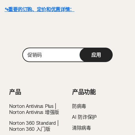
SafeCam。
* 重要的订购、定价和优惠详情：
Windows 支持包括搭载 x86/Intel 和 AMD Snapdragon/ARM 芯片
的设备。
Snapdragon/ARM 支持的版本不提供家长控制功能。
详情：
订购合同从交易完成时开始生效，并须遵守我们的
销售条款
和
授权许可和服务协议
。 注册试用时需提供付款方式，我们将在试用期结束时
Windows™ 操作系统
从中扣除费用，除非提前取消。
兼容 Microsoft Windows 11
Microsoft Windows 10（所有版本）
续订：
订购会自动续订，除非在扣费前取消续订。续订费用基于您的账单周
促
Microsoft Windows 8/8.1（所有版本）某些保护功能无法
应用
期按年（续订费用会在订购到期前 35 天内收取）或按月结算。年度订购用户
销
在 Windows 8 开始屏幕浏览器中使用。
码
会提前收到一封包含续订价格的电子邮件。
续订价格
可能高于首期价格，并
Microsoft Windows 7（所有版本）Service Pack 1 (SP 1)
可能发生浮动。您可以取消续订，
正如此处所述，
通过
“我的账户”
或
或更高版本（支持 SHA2）
在此联系我们
。
Mac® 操作系统
取消和退款
：对于月度订购，您可以在首期购买后 14 天内取消合同并请求全
MacOS 10.13 或更高版本。
产品
产品功能
额退款；对于年度订购，您可以在付款后 60 天内取消合同并请求全额退款。
不支持的功能：Norton 云备份、Norton 家长控制、Norton
如欲了解更多详情，请访问我们的
取消和退款政策
。
SafeCam。
Norton Antivirus Plus |
防病毒
要取消合同或请求退款，请单击此处
。
Norton Antivirus 增强版
Android™ 操作系统
AI 防诈保护
2
Android 10.0 或更高版本。必须装有 Google Play 应用程
有条件限制。您必须自动续订带防病毒功能的设备安全服务，才可享受杀毒服
Norton 360 Standard |
清除病毒
序。不支持多用户模式。
Norton 360 入门版
务。参见
Norton.com/virus-protection-promise
了解完整详情。
ColorOS 7.1 或更高版本。必须装有 Google Play 应用程