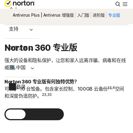
搜
索
个人
Antivirus Plus | Antivirus 增强版
入门版
进阶版
专业版
支持
Norton 360 专业版
免费试用
强大的设备和隐私保护，让您和家人远离诈骗、病毒和在线
威胁。
中国
Norton 360 专业版有何独特优势？
登录
‡‡,4
可保护 10 台设备。包含家长控制、100GB 云备份
空间
23,33
和深度伪造防护。
1 年
2 年