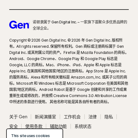
RAM）或非 AI PC（最低 6 核任意品牌 CPU，16 GB RAM）。对于配置为 4 核
CPU 和 8 GB RAM 的非 AI PC，则只能进行手动扫描。如需了解全部详情，请参
阅
Norton.com/deepfakesupport
。
诺顿隶属于 Gen Digital Inc. – 一家旗下荟聚众多优质品牌的
全球企业。
33
Norton Genie AI 助手的深度伪造防护功能目前处于抢先体验阶段，仅支持
Copyright © 2026 Gen Digital Inc. © 2026 年 Gen Digital Inc. 版权所
YouTube 平台的英文视频。
有。All rights reserved. 保留所有权利。Gen 商标或注册商标属于 Gen
Digital Inc. 或其附属公司的资产。Firefox 是 Mozilla Foundation 的商标。
γ
Norton Safe Search 并不提供赞助链接的安全评级，也不会筛选出搜索结果中
Android、Google Chrome、Google Play 和 Google Play 标志是
Google, LLC 的商标。Mac、iPhone、iPad、Apple 和 Apple 标志是
任何可能不安全的赞助链接。并非适用于所有浏览器。
Apple Inc. 在美国和其他国家/地区的注册商标。App Store 是 Apple Inc.
的服务商标。Alexa 和所有相关徽标是 Amazon.com, Inc. 或其子公司的商
‡
“家长控制”仅能在孩子的 Windows™ PC、iOS 和 Android™ 设备上安装和使
标。Microsoft 和 Windows 标志是 Microsoft Corporation 在美国和其他
用，但并非所有功能都支持全部平台。家长可以通过任何设备（Windows PC、
国家/地区的商标。Android Robot 是基于 Google 创建和共享的工作成果
Mac、iOS 和 Android，但 S 模式的 Windows 除外）使用我们的移动应用或通
重新生成或修改的，并按照 Creative Commons 3.0 Attribution License
中所述的条款进行使用。 其他名称可能是其各自所有者的商标。
过任何浏览器登录 my.Norton.com 帐户并选择“家长控制”来监控和管理孩子的活
动。移动应用必须单独下载。iOS 应用在所有国家/地区提供，
关于 Gen
新闻演播室
工作机会
法律
隐私
但这些国家/地区除外
。
安全
使用条款
辅助功能
系统状态
支持主流的浏览器，包括 Chrome、Edge 和 FireFox。Internet Explorer 不支
This site uses cookies