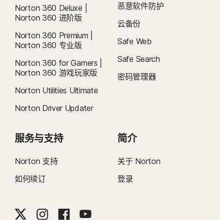
恶意软件防护
Norton 360 Deluxe |
序。
4
云备份功能仅适用于 Windows 系统（不包括 S 模式 Windows 以及 ARM 处理
Norton 360 进阶版
云备份
器的 Windows）。
iOS 操作系统
Norton 360 Premium |
运行当前和前两个版本 Apple® iOS 系统的 iPhone 或
Safe Web
Norton 360 专业版
iPad。
5
SafeCam 功能仅适用于 Windows 系统（不包括 S 模式 Windows 以及 ARM
Safe Search
Norton 360 for Gamers |
处理器的 Windows）。
Norton 360 游戏玩家版
密码管理器
7
2021 年《Norton LifeLock 网络安全洞察报告：全球结果》
Norton Utilities Ultimate
Norton Driver Updater
8
视频监督功能需要在 Windows 上安装浏览器扩展程序，在 iOS 和 Android 上
使用内置 Norton 浏览器。该功能可以监控孩子在 YouTube.com（但不包括嵌入
到其他网站或博客中的 YouTube 视频）和 Hulu.com （仅适用于 Windows 设
服务与支持
简介
备）上观看过的视频。它不能与 YouTube 或 Hulu 应用程序一起使用。
Norton 支持
关于 Norton
16
要禁止显示 Windows 的大多数警报，必须使用全屏模式。
如何续订
登录
23
自动深度伪造防护仅适用于受支持的社交媒体/视频平台上的英文视频，在其他
平台上可使用手动扫描。系统要求：Windows 11（或更高版本）和受支持的浏览
器。自动检测功能需要另外配置 AI PC（最低 8 核高通或英特尔 CPU，16 GB