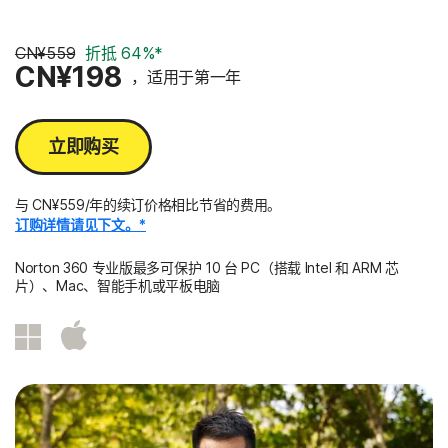
3 年
CN¥559
折抵 64%*
CN¥198
，适用于第一年
立即购买
与 CN¥559/年的续订价格相比节省的费用。
订购详情请见下文。*
Norton 360 专业版最多可保护 10 台 PC（搭载 Intel 和 ARM 芯
片）、Mac、智能手机或平板电脑