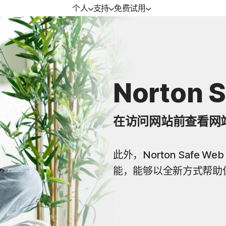
个人
支持
免费试用
免费试用
设备安全
学习
mium | Norton 360
免费试用
Norton AntiVirus Plus | Norton
如何续订
AntiVirus 增强版
Norton 
uxe | Norton 360 进
在访问网站前查看网
ndard | Norton 360
此外，Norton Safe
能，能够以全新方式帮助保
游戏玩家版
务