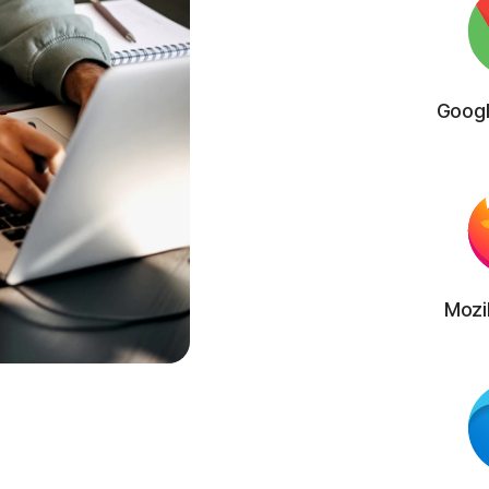
Goog
Mozil