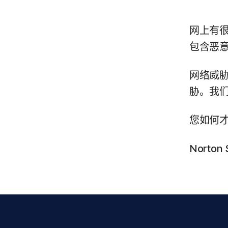
网上有
包含恶
网络威
胁。我
您如何
Norto