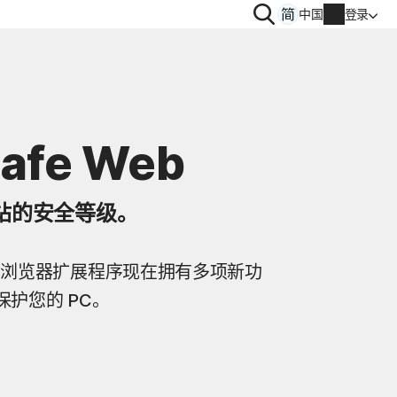
搜
中国
登录
索
Safe Web
帐户信息
站的安全等级。
账单信息
续订
 Web 浏览器扩展程序现在拥有多项新功
订单历史记录
护您的 PC。
输入产品密钥