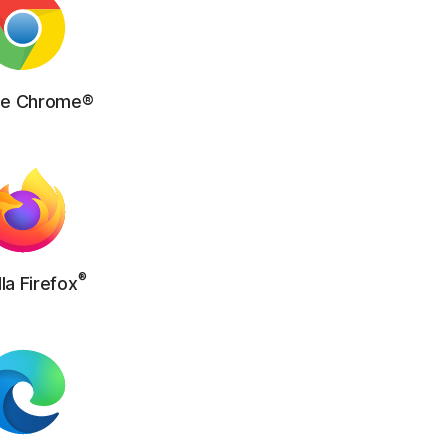
le Chrome®
®
la Firefox