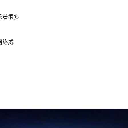
斥着很多
网络威
？