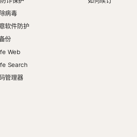
I 防诈保护
如何续订
除病毒
意软件防护
备份
fe Web
fe Search
码管理器