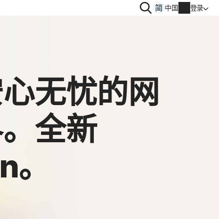
搜
中国
登录
索
安心无忧的网
帐户信息
界。全新
账单信息
续订
on。
订单历史记录
输入产品密钥