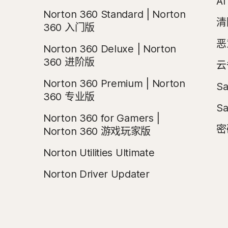
A
Norton 360 Standard | Norton
清
360 入门版
恶
Norton 360 Deluxe | Norton
360 进阶版
云
Norton 360 Premium | Norton
Sa
360 专业版
Sa
Norton 360 for Gamers |
密
Norton 360 游戏玩家版
Norton Utilities Ultimate
Norton Driver Updater