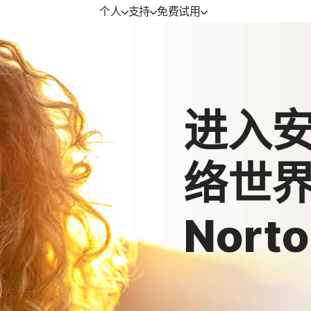
个人
支持
免费试用
免费试用
设备安全
学习
mium | Norton 360
免费试用
Norton AntiVirus Plus | Norton
如何续订
AntiVirus 增强版
进入
uxe | Norton 360 进
络世
ndard | Norton 360
Nort
游戏玩家版
务