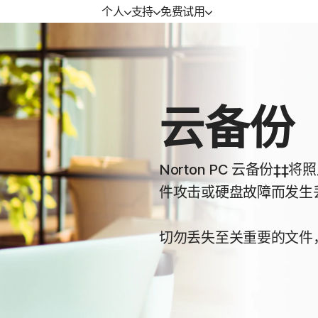
个人
支持
免费试用
免费试用
设备安全
学习
mium | Norton 360
免费试用
Norton AntiVirus Plus | Norton
如何续订
云备份
AntiVirus 增强版
uxe | Norton 360 进
Norton PC 云备份
件攻击或硬盘故障而发生
ndard | Norton 360
切勿丢失至关重要的文件
游戏玩家版
务