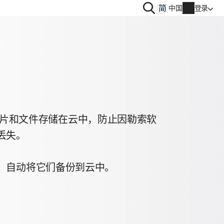
搜
中国
登录
索
帐户信息
‡‡将照片和文件存储在云中，防止因勒索软
账单信息
丢失。
续订
，自动将它们备份到云中。
订单历史记录
输入产品密钥