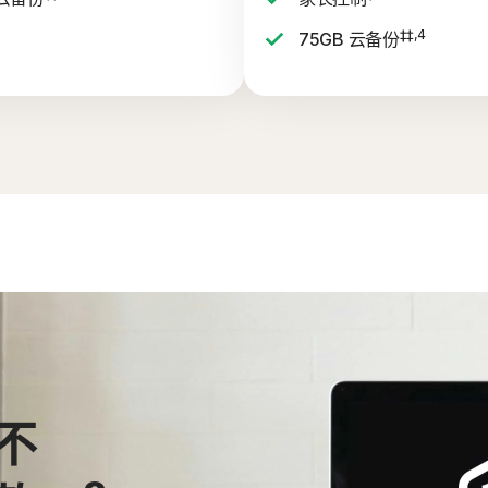
‡‡,4
75GB 云备份
不