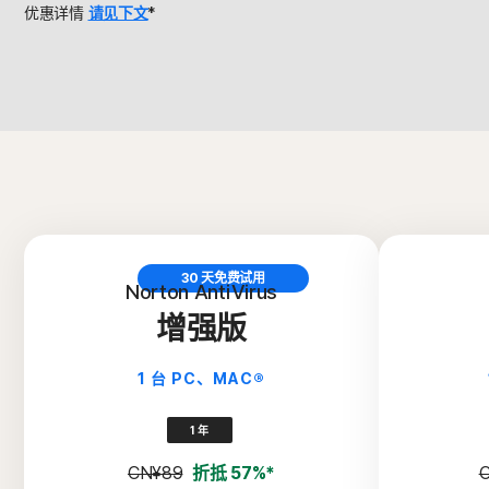
优惠详情
请见下文
*
30 天免费试用
Norton AntiVirus
增强版
1 台 PC、MAC®
1 年
CN¥89
折抵 57%*
C