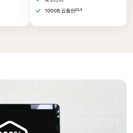
‡‡,4
100GB 云备份