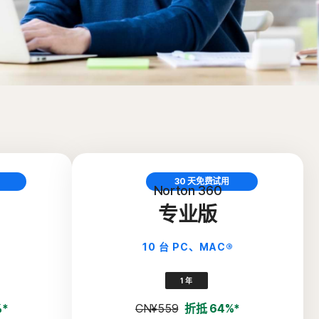
30 天免费试用
Norton 360
专业版
®
10 台 PC、MAC®
1 年
%*
CN¥559
折抵 64%*