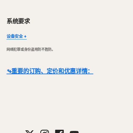
系统要求
设备安全
并非所有功能都支持全部设备和平台。
网络犯罪或身份盗用防不胜防。
Mac OS 或 Windows 10 在 S 模式下不支持 Norton Family、Nor
Windows 支持包括搭载 x86/Intel 和 AMD Snapdragon/ARM 芯
Snapdragon/ARM 支持的版本不提供家长控制功能。
* 重要的订购、定价和优惠详情：
Windows™ 操作系统
兼容 Microsoft Windows 11
详情：
订购合同从交易完成时开始生效，并须遵守我们的
销售条款
和
授权许
Microsoft Windows 10（所有版本）
Microsoft Windows 8/8.1（所有版本）某些保护功能无法
续订：
订购会自动续订，除非在扣费前取消续订。续订费用基于您的账单周期按
Microsoft Windows 7（所有版本）Service Pack 1 (SP
以取消续订，
正如此处所述，
通过
“我的账户”
或
在此联系我们
。
Mac® 操作系统
取消和退款
：对于月度订购，您可以在首期购买后 14 天内取消合同并请求全
MacOS 10.13 或更高版本。
不支持的功能：Norton 云备份、Norton 家长控制、Norton S
2
有条件限制。您必须自动续订带防病毒功能的设备安全服务，才可享受杀毒服务