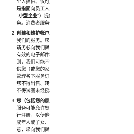
个人提供、仅可用于家庭用途的任何服务。“
企业服务
”
是指面向员工人数不超过五十 (50) 人的企业（以下称
“
小型企业
”）提供、仅可内部用于商业用途的任何服
务。消费者服务仅适用于消费者，不适用于小型企业。
创建和维护帐户
。您必须年满 18 周岁才能访问和使用
我们的服务。您需要创建一个帐户来访问和使用服务。
请务必向我们提供准确、完整且最新的帐户信息（包括
有效的电子邮件地址），并且及时更新此类信息。否
则，我们可能不得不暂停或终止您的帐户。您的帐户仅
供您（或您的家庭成员或企业，视具体服务而定）用于
管理名下服务订购，不得由其他第三方用于任何目的。
您不得出售、转让或允许其他人使用您的帐户凭据。您
不得试图未经授权访问其他用户的帐户。
您（包括您的家庭或小型企业）的信息的准确性。
某些
服务可能允许您为家庭成员/小型企业员工或其设备进
行注册，以便他们使用服务。如果您为父母或长辈、未
成年人或子女、配偶或伴侣、员工进行注册，则您同
意，您向我们提供的关于您本人或上述人员的信息真实