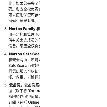
此，如果您丢失了保管库密码，我们将无法为您恢复密
码。您应全权负责记住并保管您的保管库密码。然后，您
可以使用保管库存储您访问和使用的其他站点的登录名、
密码和登录 URL。
Norton Family 和家长控制
。Norton Family 和家长控制
用于监控和管理 16 周岁以下孩子的网络活动。您必须提
供有关家庭成员的信息，包括任何未成年子女及其使用的
设备。您应全权负责监控他们的设备和活动。
Norton Safe Search 和 Safe Web
。通过 Safe Search
和安全网页，您可以在网络上安全搜索内容。
SafeSearch 可能但不限于通过诺顿搜索工具栏提供。您
同意此服务可以访问您的 Web、电子邮件和其他第三方
帐户内容，以确保您放心搜索和使用网络。
云备份。
云备份服务允许您在适用订购期间存储和检索数
据（以下称“
Online Backup 服务
”），具体取决于服务
随附的存储空间量。总备份存储量代表了为您的所有服务
订阅（包括 Online Backup 服务）分配的总备份量。