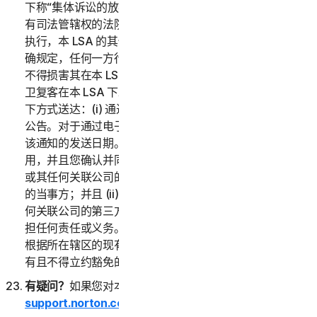
下称“集体诉讼的放弃”）中的任何条款外，如果仲裁员或
有司法管辖权的法院判定本 LSA 的任何部分无效或无法
执行，本 LSA 的其他部分的内容仍适用。除非本 LSA 明
确规定，任何一方行使其在本 LSA 下的任何补救措施均
不得损害其在本 LSA 或其他方面的其他补救措施。诺顿
卫复客在本 LSA 下发出的任何通知或其他通信将通过以
下方式送达：(i) 通过电子邮件；或 (ii) 通过在服务中发布
公告。对于通过电子邮件发出的通知，收到日期将被视为
该通知的发送日期。本 LSA 仅在您和诺顿卫复客之间适
用，并且您确认并同意：(i) 任何第三方，包括诺顿卫复客
或其任何关联公司的第三方渠道合作伙伴，均不是本 LSA
的当事方；并且 (ii) 没有第三方，包括诺顿卫复客或其任
何关联公司的第三方渠道合作伙伴，在本 LSA 下对您承
担任何责任或义务。本 LSA 中的任何内容均不会削弱您
根据所在辖区的现有消费者保护法或其他适用法律而应享
有且不得立约豁免的任何权利。
有疑问？
如果您对本 LSA 或服务有疑问，请访问
support.norton.com
。