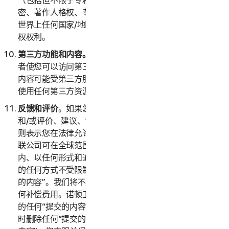
（包括但不限于专利申请和公告）、发明、版权、商业秘
密、著作人格权、专有技术、数据和数据库权利，以及在
世界上任何国家/地区或司法辖区公认的任何其他知识产
权权利。
第三方功能和内容。
服务可能包含第三方功能和特性，或
者使您可以访问第三方网站上的内容。这些功能、特性或
内容可能受第三方服务条款和隐私政策的约束。您确认对
使用任何第三方资源全权负责，并承担所有风险。
反馈和评价
。如果您向诺顿卫复客提交与服务有关的反馈
和/或评价、建议、评论或想法（以下称“
提交的内容
”），
则表示您在法律允许的最大范围内授权诺顿卫复客及其关
联公司可在全球范围内和这些内容的知识产权保护期限
内、以任何形式和通过任何媒介、以诺顿卫复客认为合适
的任何方式不受限制地使用、复制、拷贝和翻译您“提交
的内容”。我们将不支付与使用您的“提交的内容”有关的任
何补偿费用。诺顿卫复客没有义务发布或使用您可能提供
的任何“提交的内容”，并且诺顿卫复客可以经自行决定随
时删除任何“提交的内容”。通过向诺顿卫复客提供“提交的