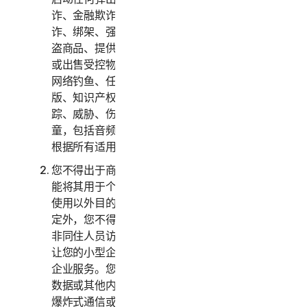
诈、金融欺诈、加密货币欺诈、伪装、勒索、敲
诈、绑架、强奸、谋杀、出售被盗信用卡、出售被
盗商品、提供或出售违禁、军事和两用商品、提供
或出售受控物质、身份盗用、黑客入侵、域欺骗、
网络钓鱼、任何形式或规模的数据采集、数字盗
版、知识产权侵权和其他类似活动，或骚扰、跟
踪、威胁、伤害或监控他人，或以任何方式剥削儿
童，包括音频、视频、摄影、数字内容等。您同意
根据所有适用的法律和法规使用服务。
您不得出于商业目的使用或访问消费者服务，而只
能将其用于个人或家庭用途。您不得出于企业内部
使用以外目的使用或访问企业服务。除下文另有规
定外，您不得让您的家庭成员、非家庭成员或其他
非同住人员访问、使用或共享消费者服务，亦不得
让您的小型企业员工以外的人员访问、使用或共享
企业服务。您不得与超出合理数量的人士共享任何
数据或其他内容，包括但不限于向大量收件人发送
爆炸式通信或与您不认识或不认识您的人士共享内