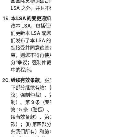
国国际货物销售合同公约》(1980) 将被明确排除在本
LSA 之外，并且不适用于本 LSA。
本 LSA 的变更通知
。我们可能会经自行决定不时更新或修
改本 LSA，包括任何提述的政策和其他文件。请务必在我
们更新本 LSA 或您使用服务时查看本 LSA。如果您在我
们发布了本 LSA 的更新版本之后继续使用服务，则表示
您接受并同意这些变更。如果您不同意受这些变更的约
束，则您不得再使用服务。唯一例外情况是关于对第 2 部
分“争议；强制仲裁”的变更，对此您已经遵守第 2(i) 部分
中的程序。
继续有效条款
。服务或您的帐户终止、中止或取消后，以
下部分继续有效：(i) 第二部分 – 一般条款的第 2 条（争
议；强制仲裁）、第 6 条（免责声明）、第 7 条（责任限
制）、第 9 条（专有权利）、第 11 条（反馈和评价）、
第 15 条（赔偿）、第 18 条（管辖法律）、第 20 条（继
续有效条款）、第 21 条（语言）和第 22 条（一般条
款）；(ii) 第四部分 – 软件授权许可条款的第 1 条（软件
归我们所有）和第 5 条（终止）；以及 (iii) 第五部分 – 国