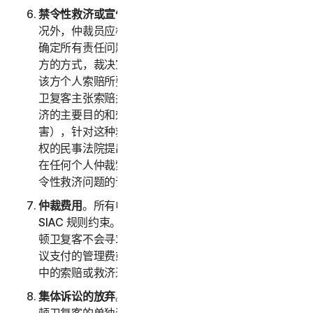
禁令性救济或宣告性救济
。除以上第 2(b) 条规定的情
况外，仲裁员应根据您或诺顿卫复客提出的任何索赔来
确定所有责任问题，仲裁员应仅以有利于寻求救济的一
方的方式，裁决宣告性救济或禁令性救济，并且仅限于
该方个人索赔所要求提供的救济范围内。如果您或诺顿
卫复客主张索赔并寻求公共禁令性救济（即：禁令性救
济的主要目的和效果是禁止非法行为未来对公众造成伤
害），针对这种救济的权利和程度，必须在有司法管辖
权的民事法院提出诉讼，而不是在仲裁中。双方同意，
在任何个人仲裁索赔的结果出来前，应中断任何公共禁
令性救济问题的诉讼。
仲裁费用
。所有申请费、管理费和仲裁员费的支付均受
SIAC 规则约束。您必须支付 SIAC 的初始申请费。诺
顿卫复客不会寻求退还我们负责按照 SIAC 规则或本协
议支付的管理费或仲裁费，除非仲裁员发现您仲裁请求
中的索赔或救济过于轻率或基于不正当的目的。
集体诉讼的放弃
。您和诺顿卫复客同意一方仅以您或诺