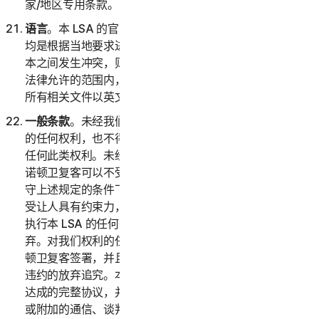
家/地区专用条款。
语言
。本 LSA 的官方语言是英语。对本协议的任何翻译
均是根据当地要求进行的，如果英语版本与任何非英语版
本之间发生冲突，则以本 LSA 的英语版本为准。在适用
法律允许的范围内，如有争议，双方确认已要求本协议和
所有相关文件以英文撰写。
一般条款
。未经我们事先书面许可，您不得转让本协议下
的任何权利，也不得通过法律或其他方式全部或部分转让
任何此类权利。未经此类许可，任何声称转让均属无效。
诺顿卫复客可以不受限制地自由转让或让与本 LSA。在遵
守上述规定的条件下，本 LSA 对双方及其各自继受者和
受让人具有约束力，并且以其为受益人。诺顿卫复客未能
执行本 LSA 的任何条款并不表示对此类条款或权利的放
弃。对我们权利的任何放弃必须采用书面形式，并且经诺
顿卫复客签署，并且任何此类放弃均不得视为对未来任何
违约的放弃追究。本 LSA 构成了双方之间就其标的事项
达成的完整协议，并且取代了与之相关的所有先前或同期
或附加的通信、谈判或协议。除本 LSA 第 2(h) 部分（以