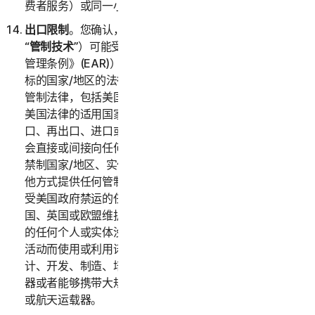
费者服务）或同一小型企业（企业服务）。
出口限制
。您确认，本服务及相关技术数据（以下统称
“
管制技术
”）可能受美国进出口法律（特别是《美国出口
管理条例》(EAR)）以及作为管制技术的进口或再出口目
标的国家/地区的法律的约束。您同意遵守所有相关出口
管制法律，包括美国贸易禁运和制裁及安全规定以及符合
美国法律的适用国家或地区法律，并不会违反美国法律出
口、再出口、进口或以其他方式提供任何管制技术，亦不
会直接或间接向任何需要出口许可证或其他政府批文的受
禁制国家/地区、实体或个人出口、再出口、进口或以其
他方式提供任何管制技术。您证明您不位于或通常居住在
受美国政府禁运的任何国家或地区，并且您未被列入美
国、英国或欧盟维护的任何受限制方名单，或与该名单上
的任何个人或实体没有关联。根据美国法律，禁止因任何
活动而使用或利用诺顿卫复客软件，其中包括但不限于设
计、开发、制造、培训或测试化学武器、生物武器、核武
器或者能够携带大规模杀伤性武器的导弹、无人驾驶飞机
或航天运载器。