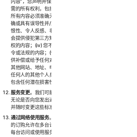
内容”，您声明并保证您拥有或控制提供“提交的内容”所必
需的所有权利，包括知识产权权利。您同意：(i) 您提交的
所有内容必须准确无误；(ii) 您不会提供已知虚假、不准
确或具有误导性并/或可能合理视为诽谤性、诬蔑性、仇
恨性、令人反感、非法威胁或骚扰他人的内容；(iii) 您不
会提供侵犯第三方知识产权或其他所有权、公开权或隐私
权的内容；(iv) 您不会提供违反任何适用法律、条例、法
令或法规的内容；(v) 您不会提供任何第三方就其向您提
供补偿或给予任何对价的内容；(vi) 您不会提供任何包含
其他网站、地址、电子邮件地址、联系信息、电话号码或
任何人的其他个人身份信息的内容；以及 (vii) 您不会提供
包含任何潜在损害性计算机程序或文件的内容。
服务变更
。我们可能会随时变更或终止全部或部分服务，
无论是否向您发出通知。我们还保留为服务制定资格标准
并随时变更这些标准的权利。
通过网络使用服务
。您可以通过网络使用服务，前提是您
的订购允许在多台计算机或设备上访问或使用服务，并且
每台访问或使用服务的计算机或设备均来自同一家庭（消