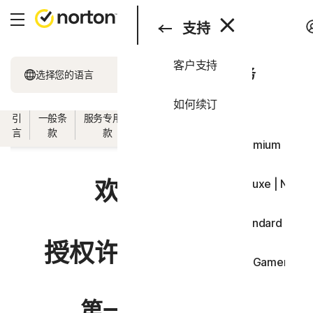
搜索
产品与服务
支持
客户支持
产品与服务
所有产品和服务
选择您的语言
支持
如何续订
一体化套餐
引
一般条
服务专用条
软件授权许可条
国家/地区专用条
试用
言
款
款
款
款
Norton 360 Premium | No
欢迎使用！
Norton 360 Deluxe | Nor
Norton 360 Standard | N
授权许可和服务协议
Norton 360 for Gamers 
设备安全
第一部分 - 引言