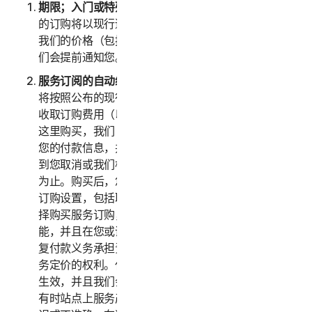
期限；入门或特殊优惠
。在入门或特殊优惠到期后，您
的订购将以现行适用价格自动续订，直到您取消为止。
我们的价格（包括任何续订价格）随时会有浮动，但我
们会提前通知您。
服务订阅的自动续订。
如果您购买了服务的订购，我们
将按照公布的现行适用价格（加上任何适用税费）向您
收取订购费用（以下统称“
订购费用
”）。如果您从我们
这里购买，我们（或我们的第三方付款处理商）将存储
您的付款信息，并且在您的续订日期自动向您收费，直
到您取消或我们根据本 LSA 终止您的访问或使用服务
为止。购买后，您可随时前往
my.norton.com/
更改
订购设置，包括取消自动续订。通过接受本 LSA 并选
择购买服务订购，即表示您确认订购具有重复付款功
能，并且在您或诺顿卫复客取消订购之前，您对所有重
复付款义务承担责任。诺顿卫复客保留随时变更任何服
务定价的权利。任何价格变更将于下一次订购续订日期
生效，并且我们会提前通知您。尽管我们竭尽全力，但
有时站点上服务产品的价格或说明可能会无意间发生错