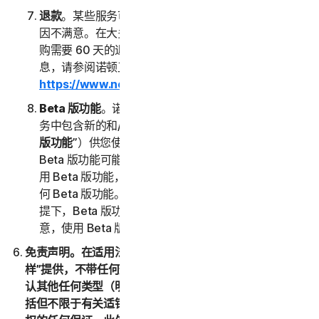
退款
。某些服务可能会提供退款保证，以防您因任何原
因不满意。在大多数情况下，直接向我们购买的年度订
购需要 60 天的退款期限。有关获得服务退款的详细信
息，请参阅诺顿卫复客的取消和退款政策 (
https://www.norton.com/return-policy
)。
Beta 版功能
。诺顿卫复客可能会经自行决定不时在服
务中包含新的和/或更新的 Beta 版功能（以下称“
Beta
版功能
”）供您使用，并且允许您提供反馈。您使用
Beta 版功能可能需要付费。您了解并同意，您自愿使
用 Beta 版功能，并且诺顿卫复客没有义务向您提供任
何 Beta 版功能。在不限制本 LSA 的任何其他规定的前
提下，Beta 版功能按“原样”提供，并且您确认并同
意，使用 Beta 版功能的一切风险由您自行承担。
免责声明。在适用法律允许的最大范围内，(1) 服务按“原
样”提供，不带任何形式的保证，且 (2) 诺顿卫复客明确否
认其他任何类型（明示或暗示）的表述、条件和保证，包
括但不限于有关适销性、特定用途适用性或不侵犯知识产