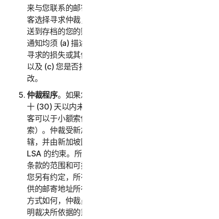
来与您联系的邮寄地址和电子邮件地址。如果诺顿卫复
客选择寻求仲裁，它会通过挂号信件将书面索赔通知寄
送到存档的您的账单地址。您或诺顿卫复客寄送的索赔
通知均须 (a) 描述索赔或争议的性质和依据；(b) 阐述
寻求的损失或其他救济的具体金额（以下称“
请求
”）；
以及 (c) 您是否拒绝诺顿卫复客对此条的任何后续修
改。
仲裁程序
。如果您和诺顿卫复客在收到索赔通知的三
十 (30) 天以内未就解决索赔达成协议，您或诺顿卫复
客可以于小额索偿法庭启动仲裁程序（或者向其提交申
索）。仲裁受新加坡国际仲裁中心规则“SIAC 规则”管
辖，并由新加坡国际仲裁中心负责管理。仲裁员受本
LSA 的约束。所有问题均由仲裁员决定，包括此仲裁
条款的范围和可执行性相关的问题。除非诺顿卫复客和
您另有约定，所有仲裁听证会均将在您索赔通知中所提
供的邮寄地址所在的国家/地区进行。不管执行仲裁的
方式如何，仲裁员都应当给出合理的书面决定，充分说
明裁决所依据的重要发现及结论。