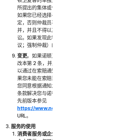
顿卫复客的单独资质对另一方提出索赔，而不作为任何
所提出的集体或代表诉讼中的原告或集体成员。此外，
如果您已经选择寻求仲裁，除非您和诺顿卫复客另有约
定，否则仲裁员不得将多人的索赔与您的索赔进行合
并，并且不得以其他方式主持任何形式的代表或集体诉
讼。如果发现此特定条款无法执行，则本第 2 条（争
议；强制仲裁）的全部内容无效。
变更
。如果诺顿卫复客在您首次接受本 LSA 之日后修
改本第 2 条，并且您并未明确同意此类变更，则您可
以通过在索赔通知中指明的方式拒绝任何此类变更。如
果您未能在索赔通知中拒绝对本第 2 条的任何变更，
您同意根据通知之日现行有效的本“争议解决”部分下的
条款解决您与诺顿卫复客之间的任何索赔。本 LSA 的
先前版本参见
https://www.nortonlifelock.com/legal/
或其后续
URL。
服务的使用
消费者服务或企业服务
。“
消费者服务
”是指面向消费者