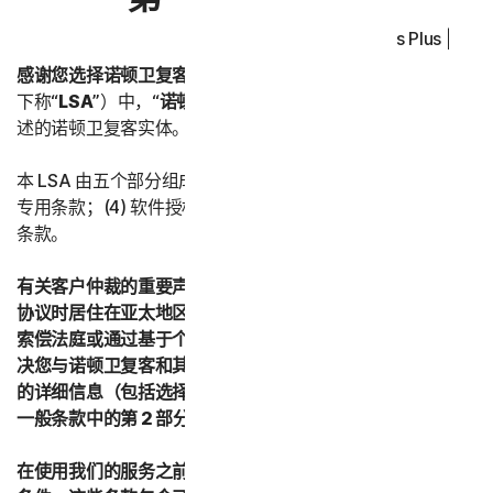
Norton Antivirus Plus | No
感谢您选择诺顿卫复客。
在本《授权许可和服务协议》（以
下称“
LSA
”）中，“
诺顿卫复客
”或“
我们
”是指下文第五部分所
述的诺顿卫复客实体。
本 LSA 由五个部分组成：(1) 引言；(2) 一般条款；(3) 服务
专用条款；(4) 软件授权许可条款；以及 (5) 国家/地区专用
条款。
有关客户仲裁的重要声明 – 如果您在接受本授权许可和服务
协议时居住在亚太地区的任何国家/地区，则您同意通过小额
索偿法庭或通过基于个人的仲裁而不是正式的法律程序来解
决您与诺顿卫复客和其关联公司之间的所有争议。有关仲裁
的详细信息（包括选择退出仲裁的程序），请参阅第二部分 -
一般条款中的第 2 部分“争议；强制仲裁”。
在使用我们的服务之前，请仔细阅读本 LSA 中的所有条款和