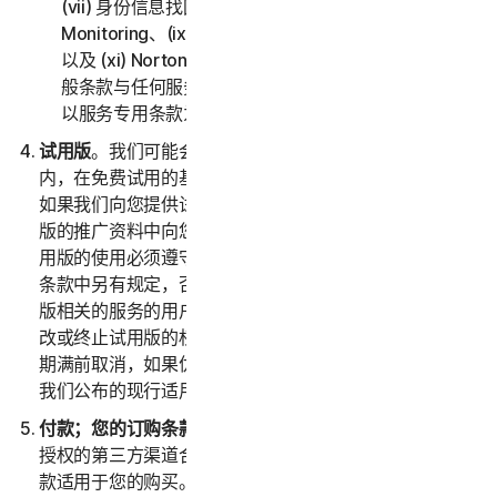
(vii) 身份信息找回支持、(viii) Social Media
Monitoring、(ix) 防身份盗用保险、(x) Norton VPN，
以及 (xi) Norton Small Business。如果第二部分 - 一
般条款与任何服务专用条款之间存在冲突或不一致，则
以服务专用条款为准并适用。
试用版
。我们可能会在诺顿卫复客自行决定的指定时间
内，在免费试用的基础上提供服务（以下称“
试用版
”）。
如果我们向您提供试用版，则会在注册时和/或介绍试用
版的推广资料中向您提供试用版的专用条款，并且您对试
用版的使用必须遵守这些专用条款。除非试用优惠的专用
条款中另有规定，否则试用版仅适合之前尚未订购与试用
版相关的服务的用户。我们保留经自行决定于任何时候修
改或终止试用版的权利，恕不另行通知。除非您在试用版
期满前取消，如果优惠中包含订购，则您的订购将自动以
我们公布的现行适用价格续订。
付款；您的订购条款
。如果您从诺顿卫复客或诺顿卫复客
授权的第三方渠道合作伙伴购买服务订购，则这些付款条
款适用于您的购买。