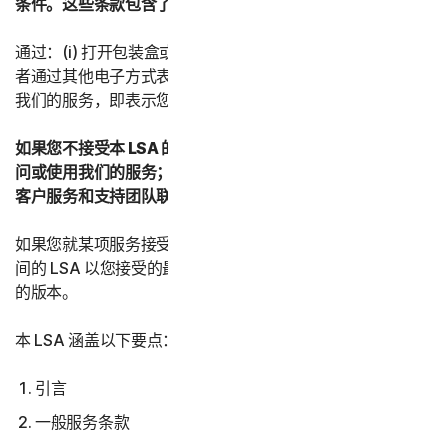
条件。这些条款包含了有关您的权利和义务的重要信息。
通过：(i) 打开包装盒或撕掉封签；或者 (ii) 单击“我同意”或
者通过其他电子方式表示同意；或者 (iii) 加载、访问或使用
我们的服务，即表示您接受本 LSA 的条款和条件。
如果您不接受本 LSA 的条款和条件：(i) 请勿下载、安装、访
问或使用我们的服务；并且 (iii) 与您的提供商或诺顿卫复客
客户服务和支持团队联系。
如果您就某项服务接受了本 LSA 的多个版本，则您与我们之
间的 LSA 以您接受的最新版本为准，并取代并替换所有先前
的版本。
本 LSA 涵盖以下要点：
引言
一般服务条款