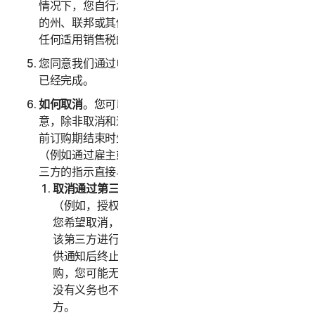
情况下，您自行承担可能与您购买服务相关的任何适用
的州、联邦或其他税费。我们还保留收取您购买服务的
任何适用销售税的权利。
您同意我们通过电子邮件向您发送确认单时，您的交易
已经完成。
如何取消
。您可以随时取消或终止您的订购，但请注
意，除非取消和退款政策中另有规定，此类取消将在当
前订购期结束时生效。如果您是通过第三方购买服务
（例如通过雇主或其他第三方注册），则必须按照该第
三方的指示直接与该第三方终止服务。
取消通过第三方进行的订购。
如果您是通过第三方
（例如，授权经销商或您的雇主）购买订购，并且
您希望取消，则您必须按照该第三方的指示直接与
该第三方进行终止。我们只会在该第三方向我们提
供通知后终止您的订购。如果您是通过第三方订
购，您可能无权获得我们对任何费用的退款；我们
没有义务也不会将您支付的任何费用退还给第三
方。