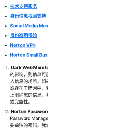
技术支持服务
身份信息找回支持
Social Media Monitoring
身份盗用保险
Norton VPN
Norton Small Business
Dark Web Monitoring
。如果您的信息已受到数据泄露
的影响，则信息可能最终会出现在暗网上。暗网是交易个
人信息的场所。如果我们检测到或认为您的信息遭到泄露
或存在于暗网中，我们将向您发送通知。我们不会从暗网
上删除您的信息，并且我们也不保证暗网上信息的准确性
或完整性。
Norton Password Manager。
要使用 Norton
Password Manager，您需要创建一个保管库。保管库需
要单独的密码。我们不会存储或保留您的保管库密码，因