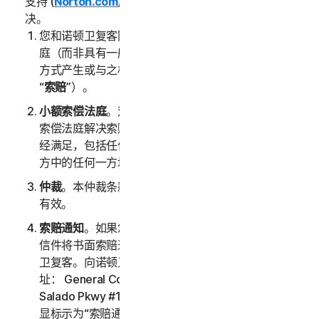
支持 (
Norton.com/support
) 以非正式方式加以有效解
决。
您和诺顿卫复客同意由具有约束力的仲裁或小额索偿法
庭（而非具有一般管辖权的法庭）负责裁定服务以任何
方式产生或与之相关的任何争端、索赔或争议（以下称
“
索赔
”）。
小额索偿法庭
。双方中的任何一方均可以寻求通过小额
索偿法庭解决索赔，前提是小额索偿法庭的所有要求已
经满足，包括任何与管辖权和争议金额相关的限制。双
方中的任何一方均可以寻求通过新加坡法庭解决索赔。
仲裁
。本仲裁条款在本 LSA 和/或您的服务终止后继续
有效。
索赔通知
。如果您选择寻求仲裁，则必须首先通过挂号
信件将书面索赔通知（以下称“
索赔通知
”）寄送到诺顿
卫复客。向诺顿卫复客寄送的索赔通知应发送至以下地
址： General Counsel, Gen Digital Inc., 60 Rio
Salado Pkwy #1000, Tempe AZ 85281，且标题应明
显标示为“索赔通知”。索赔通知中应提供诺顿卫复客用