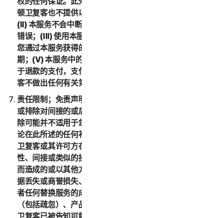
权的任何保证。此外，在适用法律允许的最大范围内，诺
顿卫复客也不提供以下保证：(I) 本服务满足您的要求；
(II) 本服务不会中断，且具有时效性、安全性，并且没有
错误；(III) 使用本服务可能获得的结果准确或可靠；(IV)
您通过本服务获得的任何服务或信息的质量均符合您的预
期；(V) 本服务中的所有错误均可得到更正；或者 (VI) 对
于退款的支付，支付时间符合您的预期。另外，诺顿卫复
客不做出任何有关第三方产品的声明或保证。
责任限制；免责声明。有些国家和地区的法律不允许限制
或排除对间接的或后果性损害的责任，因此下述限制或排
除可能并不适用于您。在适用法律允许的最大范围内，不
论在此所述的任何补偿措施是否能达到其根本目的，诺顿
卫复客或其许可方在任何情况下都不对任何特殊、后果
性、间接或类似的损害负责，包括因使用或无法使用服务
而造成的或以其他方式与本 LSA 相关的任何利润损失、数
据丢失或商誉损失、服务中断、计算机损坏或系统故障或
者任何替换服务的成本，无论是基于担保、合同、侵权
（包括疏忽）、产品责任或任何其他法律理论，即使诺顿
卫复客已被告知可能发生此类损害赔偿亦是如此。在适用