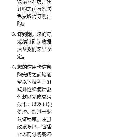
误或不准确。在这种情况下，诺顿卫复客将在确认您的
订购之前与您联系以获取指示，并且您可以选择：(i)
免费取消订购；或者 (ii) 根据修改后的信息继续进行订
购。
订购期
。您的订购期（以下称“
订购期
”）将在您的购买
或续订确认收据或电子邮件（例如，您在购买服务订购
后从我们这里收到的购买或确认电子邮件）中进行规
定。
您的信用卡信息；订购购买的接受
。我们保留在您的订
购完成之前验证信用卡/借记卡付款的权利。我们还保
留以下权利：(i) 从卡品牌方以电子方式（如适用）获
取并继续使用更新的信用卡帐户信息；(ii) 重试失败的
付款以完成交易，包括但不限于重试延长过期日期的失
效卡；以及 (iii) 更改或变更授权第三方以协助进行付款
处理。您进一步确认并同意，根据我们现行的客户身份
认证程序，注册到您帐户的另一位成年客户可以授权更
改该帐户，包括但不限于更改付款方式或服务，包括终
止您的订购或进行可能会导致额外费用的变更。在任何