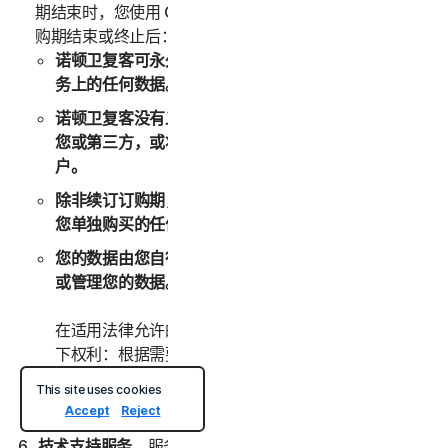
期结束时，您使用 Online Backup 服务的权利将终止。订
购期结束或终止后：
诺顿卫复客可永久性地删除存储在 Online Backup 服
务上的任何数据。
诺顿卫复客没有义务维护任何数据、将这些数据转发给
您或第三方，或将这些数据迁移到其他备份服务或帐
户。
除非续订订购期，否则在此之前，您无法将数据存储到
您单独购买的任何其他备份空间。
您的数据由您自行管理。诺顿卫复客没有义务为您监控
或管理您的数据。
在适用法律允许的最大范围内，诺顿卫复客始终保留以
下权利：根据需要监控、审查、保留和/或披露任何数
据或其他信息以遵守任何适用法律、法规、法律程序或
This site uses cookies
政府要求，或者调查您的任何滥用或可疑违规。
Accept
Reject
技术支持服务
。服务可能提供某些技术支持服务，其中可