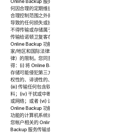
Online Backup 服务按“原样”和“可用”原则提供，对于任
何因合理的定期维护、严重问题的维护或超出诺顿卫复客
合理控制范围之外的不可抗力造成的联机备份功能中断而
导致的任何损失或损坏，诺顿卫复客不承担任何责任。您
不得传输或存储属于另一方的数据，除非事先取得将数据
传输给诺顿卫复客在法律上要求的数据所有者的同意。
Online Backup 功能的使用受所有适用的当地、州、国
家/地区和国际法律和法规（包括但不限于美国出口法
律）的限制。您同意遵守以上适用的法律和法规，并且不
得：(i) 将 Online Backup 功能用于非法目的；(ii) 传输或
存储可能侵犯第三方知识产权或其他权利的资料，或者侵
权性的、诽谤性的、诬蔑性的、侵犯他人隐私的资料；
(iii) 传输任何包含软件病毒或其他有害的计算机代码的资
料；(iv) 干扰或中断连接到 Online Backup 功能的服务器
或网络；或者 (vi) 试图对 Online Backup 功能、其他
Online Backup 功能用户的帐户或连接到 Online Backup
功能的计算机系统或网络进行未经授权的访问。您应对与
您帐户相关的 Online Backup 服务的使用和通过 Online
Backup 服务传输或存储的数据负全部责任。适用的订购