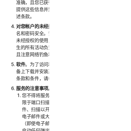
准确，且您已获得上述人员正式授权以代表他们向我们
提供这些信息并监控他们的帐户。您还代表他们同意上
述条款。
对您帐户的未经授权访问
。您应全权负责确保您的用户
名和密码安全。请勿与他人共享此信息，一旦发现任何
未经授权的使用，请立即通知我们。您应对您帐户下发
生的所有活动负责。我们鼓励您确保您的在线安全，并
且注意网络钓鱼和第三方在线获取您信息的其他方式。
软件
。为了访问和使用某些服务，可能需要您在注册设
备上下载并安装某些软件。关于适用于此类软件使用的
条款和条件，请参阅“第四部分 - 软件授权许可条款”。
服务的注意事项。
您不得将服务用于任何非法或欺诈目的，包括但不
限于端口扫描、发送垃圾邮件、发送许可式电子邮
件、扫描以开启中继或开启代理、发送未经请求的
电子邮件或大量发送的任何版本或类型的电子邮件
（即使电子邮件是通过第三方服务器进行路由）、
启动任何弹出窗口、使用被盗信用卡、信用卡欺