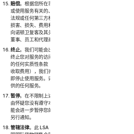
赔偿
。根据您所在司法辖区的适用法律，您将就与您访问
或使用服务有关的、因您违反本 LSA 或您违反任何法律
法规或任何第三方权利而产生的任何索赔、请求、责任、
损害、损失、费用和开支（包括但不限于合理的律师费）
向诺顿卫复客及其关联公司（及其各自的高级管理人员、
董事、员工和代理商）提供赔偿并使其免受损害。
终止
。我们可能会出于任何原因或在不说明原因的情况下
终止您对服务的访问和使用；或者，如果您违反本 LSA
的任何实质性条款（包括我们无法通过您选择的付款方式
收取费用），我们亦会采取相同操作。终止后，您必须立
即停止使用服务。诺顿卫复客可以随时终止作为试用版提
供的任何服务。
暂停
。在不限制上述规定的前提下，如果诺顿卫复客有理
由怀疑您没有遵守本 LSA 的任何规定，则诺顿卫复客可
能会进一步暂停您的帐户或您对服务的访问和使用，恕不
另行通知。
管辖法律
。此 LSA 以新加坡法律为准。您同意，《联合