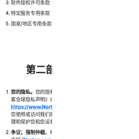
软件授权许可条款
特定服务专用条款
国家/地区专用条款
第二部分 - 一般条款
您的隐私。
您的隐私对我们至关重要。请阅读《诺顿卫复
客全球隐私声明》(
https://www.NortonLifeLock.com/privacy
)，了解在
您使用或访问我们的服务期间，我们如何收集、使用、处
理和保护您和您设备中的数据。
争议；强制仲裁
。绝大多数争议均可通过联系客户服务和