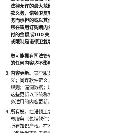
法律允许的最大范围内，如果您对诺顿卫复客没有任何付
款义务，诺顿卫复客或其许可方对由于使用或无法使用服
务而承担的或以其他方式与本 LSA 相关的总责任不得超过
您在适用订购期内为适用服务向诺顿卫复客已支付或应支
付的金额或 100 美元（按适用情况）。对上述赔偿的排除
或限制是诺顿卫复客与您之间交易的基本要素或依据。
您可能拥有司法管辖区适用法律下的某些权利。本 LSA 中
的任何内容均不影响这些权利（如适用）。
内容更新
。某些服务使用不时更新的内容，例如病毒定
义；间谍软件定义；反垃圾邮件规则；URL 清单；防火墙
规则；漏洞数据；以及经过身份验证的网页的更新列表；
这些更新以下统称为“内容更新”。您在订购期内将获取服
务适用的内容更新。
所有权
。在诺顿卫复客与您之间，诺顿卫复客拥有并保留
与服务（包括软件）有关的所有权利、权属和利益，包括
所有知识产权。在本 LSA 中，“
知识产权权利
”是指专利权