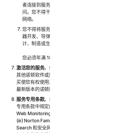
者连接到服务的计算机系统或网络的未经授权访
问。您不得干扰或中断连接到任何服务的服务器或
网络。
您不得将服务用于任何军事目的，包括网络战、武
器开发、导弹、核武器、生物武器或化学武器的设
计、制造或生产。
您必须年满 18 周岁才能购买我们的软件和服务。
激活您的服务
。如果您选择通过软件或服务访问或使用
其他诺顿软件或服务，或者您的软件授权许可或服务购
买使您有权使用其他软件和服务，则表示您了解并接受
最新版本的诺顿服务条款。
服务专用条款
。以下服务受本 LSA 的第三部分 – 服务
专用条款中规定的附加条款和条件的约束：(i) Dark
Web Monitoring、(ii) Norton Password Manager、
(iii) Norton Family 和家长控制、(iv) Norton Safe
Search 和安全网页、(v) 云备份、(vi) 技术支持服务、