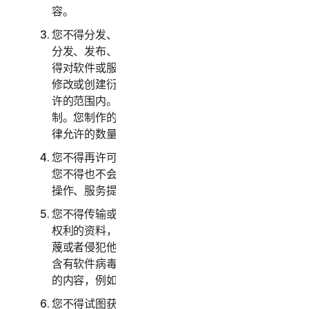
容。
您不得分发、发布、复制、使用或出售或允许他人
分发、发布、复制、使用或出售软件或服务。您不
得对软件或服务进行反向工程、反编译、反汇编、
修改或创建衍生作品，除非且仅在适用法律明确允
许的范围内。您必须遵守软件和服务的任何技术限
制。您制作的软件副本不得超过本文指定或适用法
律允许的数量。
您不得再许可、出租、租赁和/或借出软件或服务。
您不得也不会允许他人将服务作为设备管理、分时
操作、服务提供商或服务部门安排的一部分提供。
您不得传输或存储可能侵犯第三方知识产权或其他
权利的资料，或者其他具有非法、侵权、诽谤、诬
蔑或者侵犯他人隐私性质的资料。您不得传输任何
含有软件病毒或其他有害计算机代码、文件或程序
的内容，例如特洛伊木马、蠕虫或者定时炸弹。
您不得试图获取对任何服务或者其他用户的帐户或