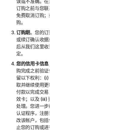
误或不准确。在这种情况下，诺顿卫复客将在确认您的
订购之前与您联系以获取指示，并且您可以选择：(i)
免费取消订购；或者 (ii) 根据修改后的信息继续进行订
购。
订购期
。您的订购期（以下称“
订购期
”）将在您的购买
或续订确认收据或电子邮件（例如，您在购买服务订购
后从我们这里收到的购买或确认电子邮件）中进行规
定。
您的信用卡信息；订购购买的接受
。我们保留在您的订
购完成之前验证信用卡/借记卡付款的权利。我们还保
留以下权利：(i) 从卡品牌方以电子方式（如适用）获
取并继续使用更新的信用卡帐户信息；(ii) 重试失败的
付款以完成交易，包括但不限于重试延长过期日期的失
效卡；以及 (iii) 更改或变更授权第三方以协助进行付款
处理。您进一步确认并同意，根据我们现行的客户身份
认证程序，注册到您帐户的另一位成年客户可以授权更
改该帐户，包括但不限于更改付款方式或服务，包括终
止您的订购或进行可能会导致额外费用的变更。在任何