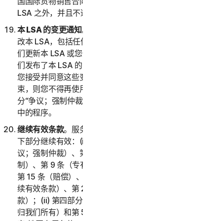
国国际货物销售合同公约》(1980) 将被明确排除在本
LSA 之外，并且不适用于本 LSA。
本 LSA 的变更通知
。我们可能会经自行决定不时更新或修
改本 LSA，包括任何提述的政策和其他文件。请务必在我
们更新本 LSA 或您使用服务时查看本 LSA。如果您在我
们发布了本 LSA 的更新版本之后继续使用服务，则表示
您接受并同意这些变更。如果您不同意受这些变更的约
束，则您不得再使用服务。唯一例外情况是关于对第 2 部
分“争议；强制仲裁”的变更，对此您已经遵守第 2(i) 部分
中的程序。
继续有效条款
。服务或您的帐户终止、中止或取消后，以
下部分继续有效：(i) 第二部分 – 一般条款的第 2 条（争
议；强制仲裁）、第 6 条（免责声明）、第 7 条（责任限
制）、第 9 条（专有权利）、第 11 条（反馈和评价）、
第 15 条（赔偿）、第 18 条（管辖法律）、第 20 条（继
续有效条款）、第 21 条（语言）和第 22 条（一般条
款）；(ii) 第四部分 – 软件授权许可条款的第 1 条（软件
归我们所有）和第 5 条（终止）；以及 (iii) 第五部分 – 国