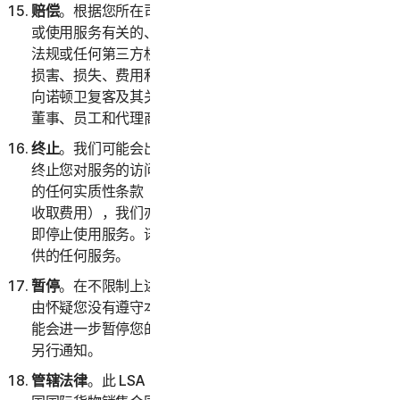
赔偿
。根据您所在司法辖区的适用法律，您将就与您访问
或使用服务有关的、因您违反本 LSA 或您违反任何法律
法规或任何第三方权利而产生的任何索赔、请求、责任、
损害、损失、费用和开支（包括但不限于合理的律师费）
向诺顿卫复客及其关联公司（及其各自的高级管理人员、
董事、员工和代理商）提供赔偿并使其免受损害。
终止
。我们可能会出于任何原因或在不说明原因的情况下
终止您对服务的访问和使用；或者，如果您违反本 LSA
的任何实质性条款（包括我们无法通过您选择的付款方式
收取费用），我们亦会采取相同操作。终止后，您必须立
即停止使用服务。诺顿卫复客可以随时终止作为试用版提
供的任何服务。
暂停
。在不限制上述规定的前提下，如果诺顿卫复客有理
由怀疑您没有遵守本 LSA 的任何规定，则诺顿卫复客可
能会进一步暂停您的帐户或您对服务的访问和使用，恕不
另行通知。
管辖法律
。此 LSA 以新加坡法律为准。您同意，《联合