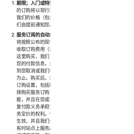
期限；入门或特殊优惠
。在入门或特殊优惠到期后，您
的订购将以现行适用价格自动续订，直到您取消为止。
我们的价格（包括任何续订价格）随时会有浮动，但我
们会提前通知您。
服务订阅的自动续订。
如果您购买了服务的订购，我们
将按照公布的现行适用价格（加上任何适用税费）向您
收取订购费用（以下统称“
订购费用
”）。如果您从我们
这里购买，我们（或我们的第三方付款处理商）将存储
您的付款信息，并且在您的续订日期自动向您收费，直
到您取消或我们根据本 LSA 终止您的访问或使用服务
为止。购买后，您可随时前往
my.norton.com/
更改
订购设置，包括取消自动续订。通过接受本 LSA 并选
择购买服务订购，即表示您确认订购具有重复付款功
能，并且在您或诺顿卫复客取消订购之前，您对所有重
复付款义务承担责任。诺顿卫复客保留随时变更任何服
务定价的权利。任何价格变更将于下一次订购续订日期
生效，并且我们会提前通知您。尽管我们竭尽全力，但
有时站点上服务产品的价格或说明可能会无意间发生错