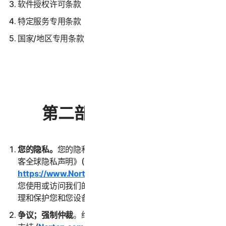
软件授权许可条款
特定服务专用条款
国家/地区专用条款
第二部分 - 一般条款
您的隐私。
您的隐私对我们至关重要。请阅读《诺顿卫复
客全球隐私声明》(
https://www.NortonLifeLock.com/privacy
)，了解在
您使用或访问我们的服务期间，我们如何收集、使用、处
理和保护您和您设备中的数据。
争议；强制仲裁
。绝大多数争议均可通过联系客户服务和