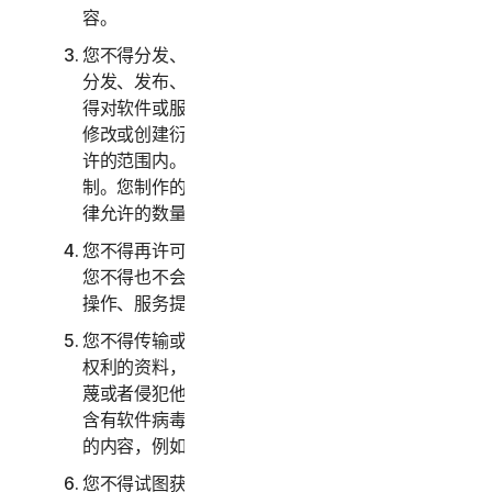
容。
您不得分发、发布、复制、使用或出售或允许他人
分发、发布、复制、使用或出售软件或服务。您不
得对软件或服务进行反向工程、反编译、反汇编、
修改或创建衍生作品，除非且仅在适用法律明确允
许的范围内。您必须遵守软件和服务的任何技术限
制。您制作的软件副本不得超过本文指定或适用法
律允许的数量。
您不得再许可、出租、租赁和/或借出软件或服务。
您不得也不会允许他人将服务作为设备管理、分时
操作、服务提供商或服务部门安排的一部分提供。
您不得传输或存储可能侵犯第三方知识产权或其他
权利的资料，或者其他具有非法、侵权、诽谤、诬
蔑或者侵犯他人隐私性质的资料。您不得传输任何
含有软件病毒或其他有害计算机代码、文件或程序
的内容，例如特洛伊木马、蠕虫或者定时炸弹。
您不得试图获取对任何服务或者其他用户的帐户或