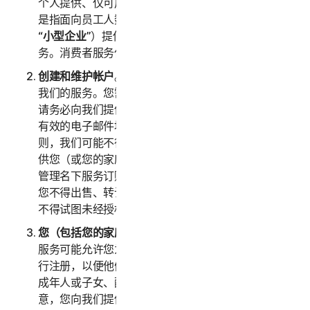
个人提供、仅可用于家庭用途的任何服务。“
企业服务
”
是指面向员工人数不超过五十 (50) 人的企业（以下称
“
小型企业
”）提供、仅可内部用于商业用途的任何服
务。消费者服务仅适用于消费者，不适用于小型企业。
创建和维护帐户
。您必须年满 18 周岁才能访问和使用
我们的服务。您需要创建一个帐户来访问和使用服务。
请务必向我们提供准确、完整且最新的帐户信息（包括
有效的电子邮件地址），并且及时更新此类信息。否
则，我们可能不得不暂停或终止您的帐户。您的帐户仅
供您（或您的家庭成员或企业，视具体服务而定）用于
管理名下服务订购，不得由其他第三方用于任何目的。
您不得出售、转让或允许其他人使用您的帐户凭据。您
不得试图未经授权访问其他用户的帐户。
您（包括您的家庭或小型企业）的信息的准确性。
某些
服务可能允许您为家庭成员/小型企业员工或其设备进
行注册，以便他们使用服务。如果您为父母或长辈、未
成年人或子女、配偶或伴侣、员工进行注册，则您同
意，您向我们提供的关于您本人或上述人员的信息真实