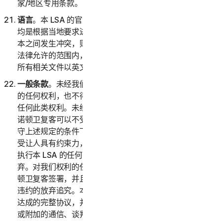
家/地区专用条款。
语言
。本 LSA 的官方语言是英语。对本协议的任何翻译
均是根据当地要求进行的，如果英语版本与任何非英语版
本之间发生冲突，则以本 LSA 的英语版本为准。在适用
法律允许的范围内，如有争议，双方确认已要求本协议和
所有相关文件以英文撰写。
一般条款
。未经我们事先书面许可，您不得转让本协议下
的任何权利，也不得通过法律或其他方式全部或部分转让
任何此类权利。未经此类许可，任何声称转让均属无效。
诺顿卫复客可以不受限制地自由转让或让与本 LSA。在遵
守上述规定的条件下，本 LSA 对双方及其各自继受者和
受让人具有约束力，并且以其为受益人。诺顿卫复客未能
执行本 LSA 的任何条款并不表示对此类条款或权利的放
弃。对我们权利的任何放弃必须采用书面形式，并且经诺
顿卫复客签署，并且任何此类放弃均不得视为对未来任何
违约的放弃追究。本 LSA 构成了双方之间就其标的事项
达成的完整协议，并且取代了与之相关的所有先前或同期
或附加的通信、谈判或协议。除本 LSA 第 2(h) 部分（以