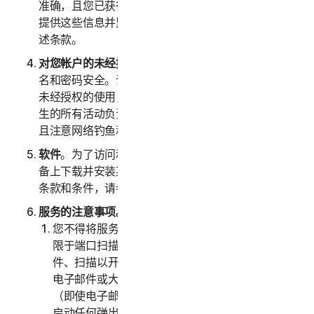
准确，且您已获得上述人员正式授权以代表他们向我们
提供这些信息并监控他们的帐户。您还代表他们同意上
述条款。
对您帐户的未经授权访问
。您应全权负责确保您的用户
名和密码安全。请勿与他人共享此信息，一旦发现任何
未经授权的使用，请立即通知我们。您应对您帐户下发
生的所有活动负责。我们鼓励您确保您的在线安全，并
且注意网络钓鱼和第三方在线获取您信息的其他方式。
软件
。为了访问和使用某些服务，可能需要您在注册设
备上下载并安装某些软件。关于适用于此类软件使用的
条款和条件，请参阅“第四部分 - 软件授权许可条款”。
服务的注意事项。
您不得将服务用于任何非法或欺诈目的，包括但不
限于端口扫描、发送垃圾邮件、发送许可式电子邮
件、扫描以开启中继或开启代理、发送未经请求的
电子邮件或大量发送的任何版本或类型的电子邮件
（即使电子邮件是通过第三方服务器进行路由）、
启动任何弹出窗口、使用被盗信用卡、信用卡欺