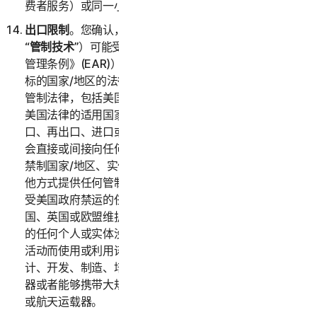
费者服务）或同一小型企业（企业服务）。
出口限制
。您确认，本服务及相关技术数据（以下统称
“
管制技术
”）可能受美国进出口法律（特别是《美国出口
管理条例》(EAR)）以及作为管制技术的进口或再出口目
标的国家/地区的法律的约束。您同意遵守所有相关出口
管制法律，包括美国贸易禁运和制裁及安全规定以及符合
美国法律的适用国家或地区法律，并不会违反美国法律出
口、再出口、进口或以其他方式提供任何管制技术，亦不
会直接或间接向任何需要出口许可证或其他政府批文的受
禁制国家/地区、实体或个人出口、再出口、进口或以其
他方式提供任何管制技术。您证明您不位于或通常居住在
受美国政府禁运的任何国家或地区，并且您未被列入美
国、英国或欧盟维护的任何受限制方名单，或与该名单上
的任何个人或实体没有关联。根据美国法律，禁止因任何
活动而使用或利用诺顿卫复客软件，其中包括但不限于设
计、开发、制造、培训或测试化学武器、生物武器、核武
器或者能够携带大规模杀伤性武器的导弹、无人驾驶飞机
或航天运载器。