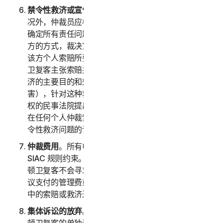
禁令性救济或宣告性救济
。除以上第 2(b) 条规定的情
况外，仲裁员应根据您或诺顿卫复客提出的任何索赔来
确定所有责任问题，仲裁员应仅以有利于寻求救济的一
方的方式，裁决宣告性救济或禁令性救济，并且仅限于
该方个人索赔所要求提供的救济范围内。如果您或诺顿
卫复客主张索赔并寻求公共禁令性救济（即：禁令性救
济的主要目的和效果是禁止非法行为未来对公众造成伤
害），针对这种救济的权利和程度，必须在有司法管辖
权的民事法院提出诉讼，而不是在仲裁中。双方同意，
在任何个人仲裁索赔的结果出来前，应中断任何公共禁
令性救济问题的诉讼。
仲裁费用
。所有申请费、管理费和仲裁员费的支付均受
SIAC 规则约束。您必须支付 SIAC 的初始申请费。诺
顿卫复客不会寻求退还我们负责按照 SIAC 规则或本协
议支付的管理费或仲裁费，除非仲裁员发现您仲裁请求
中的索赔或救济过于轻率或基于不正当的目的。
集体诉讼的放弃
。您和诺顿卫复客同意一方仅以您或诺