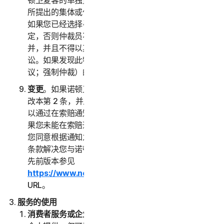
顿卫复客的单独资质对另一方提出索赔，而不作为任何
所提出的集体或代表诉讼中的原告或集体成员。此外，
如果您已经选择寻求仲裁，除非您和诺顿卫复客另有约
定，否则仲裁员不得将多人的索赔与您的索赔进行合
并，并且不得以其他方式主持任何形式的代表或集体诉
讼。如果发现此特定条款无法执行，则本第 2 条（争
议；强制仲裁）的全部内容无效。
变更
。如果诺顿卫复客在您首次接受本 LSA 之日后修
改本第 2 条，并且您并未明确同意此类变更，则您可
以通过在索赔通知中指明的方式拒绝任何此类变更。如
果您未能在索赔通知中拒绝对本第 2 条的任何变更，
您同意根据通知之日现行有效的本“争议解决”部分下的
条款解决您与诺顿卫复客之间的任何索赔。本 LSA 的
先前版本参见
https://www.nortonlifelock.com/legal/
或其后续
URL。
服务的使用
消费者服务或企业服务
。“
消费者服务
”是指面向消费者