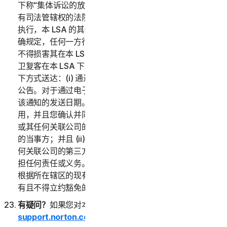
下称“集体诉讼的放弃”）中的任何条款外，如果仲裁员或
有司法管辖权的法院判定本 LSA 的任何部分无效或无法
执行，本 LSA 的其他部分的内容仍适用。除非本 LSA 明
确规定，任何一方行使其在本 LSA 下的任何补救措施均
不得损害其在本 LSA 或其他方面的其他补救措施。诺顿
卫复客在本 LSA 下发出的任何通知或其他通信将通过以
下方式送达：(i) 通过电子邮件；或 (ii) 通过在服务中发布
公告。对于通过电子邮件发出的通知，收到日期将被视为
该通知的发送日期。本 LSA 仅在您和诺顿卫复客之间适
用，并且您确认并同意：(i) 任何第三方，包括诺顿卫复客
或其任何关联公司的第三方渠道合作伙伴，均不是本 LSA
的当事方；并且 (ii) 没有第三方，包括诺顿卫复客或其任
何关联公司的第三方渠道合作伙伴，在本 LSA 下对您承
担任何责任或义务。本 LSA 中的任何内容均不会削弱您
根据所在辖区的现有消费者保护法或其他适用法律而应享
有且不得立约豁免的任何权利。
有疑问？
如果您对本 LSA 或服务有疑问，请访问
support.norton.com
。