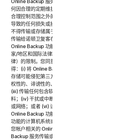
Online Backup 服务按“原样”和“可用”原则提供，对于任
何因合理的定期维护、严重问题的维护或超出诺顿卫复客
合理控制范围之外的不可抗力造成的联机备份功能中断而
导致的任何损失或损坏，诺顿卫复客不承担任何责任。您
不得传输或存储属于另一方的数据，除非事先取得将数据
传输给诺顿卫复客在法律上要求的数据所有者的同意。
Online Backup 功能的使用受所有适用的当地、州、国
家/地区和国际法律和法规（包括但不限于美国出口法
律）的限制。您同意遵守以上适用的法律和法规，并且不
得：(i) 将 Online Backup 功能用于非法目的；(ii) 传输或
存储可能侵犯第三方知识产权或其他权利的资料，或者侵
权性的、诽谤性的、诬蔑性的、侵犯他人隐私的资料；
(iii) 传输任何包含软件病毒或其他有害的计算机代码的资
料；(iv) 干扰或中断连接到 Online Backup 功能的服务器
或网络；或者 (vi) 试图对 Online Backup 功能、其他
Online Backup 功能用户的帐户或连接到 Online Backup
功能的计算机系统或网络进行未经授权的访问。您应对与
您帐户相关的 Online Backup 服务的使用和通过 Online
Backup 服务传输或存储的数据负全部责任。适用的订购