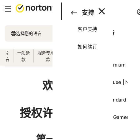
搜索
产品与服务
支持
客户支持
产品与服务
所有产品和服务
选择您的语言
支持
如何续订
一体化套餐
引
一般条
服务专用条
软件授权许可条
国家/地区专用条
试用
言
款
款
款
款
Norton 360 Premium | No
欢迎使用！
Norton 360 Deluxe | Nor
Norton 360 Standard | N
授权许可和服务协议
Norton 360 for Gamers 
设备安全
第一部分 - 引言