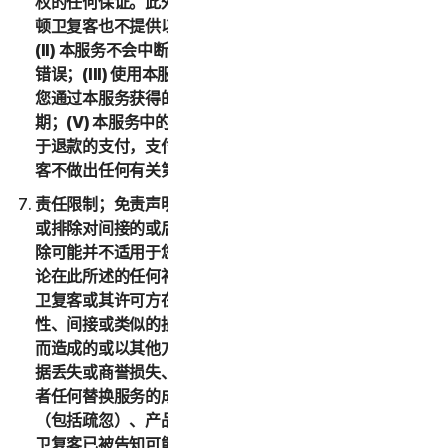
权的任何保证。此外，在适用法律允许的最大范围内，诺
顿卫复客也不提供以下保证：(I) 本服务满足您的要求；
(II) 本服务不会中断，且具有时效性、安全性，并且没有
错误；(III) 使用本服务可能获得的结果准确或可靠；(IV)
您通过本服务获得的任何服务或信息的质量均符合您的预
期；(V) 本服务中的所有错误均可得到更正；或者 (VI) 对
于退款的支付，支付时间符合您的预期。另外，诺顿卫复
客不做出任何有关第三方产品的声明或保证。
责任限制；免责声明。有些国家和地区的法律不允许限制
或排除对间接的或后果性损害的责任，因此下述限制或排
除可能并不适用于您。在适用法律允许的最大范围内，不
论在此所述的任何补偿措施是否能达到其根本目的，诺顿
卫复客或其许可方在任何情况下都不对任何特殊、后果
性、间接或类似的损害负责，包括因使用或无法使用服务
而造成的或以其他方式与本 LSA 相关的任何利润损失、数
据丢失或商誉损失、服务中断、计算机损坏或系统故障或
者任何替换服务的成本，无论是基于担保、合同、侵权
（包括疏忽）、产品责任或任何其他法律理论，即使诺顿
卫复客已被告知可能发生此类损害赔偿亦是如此。在适用