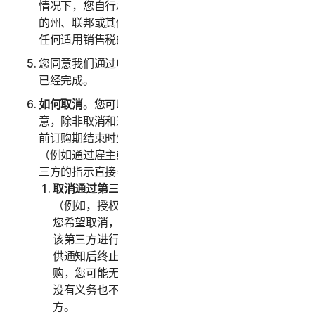
情况下，您自行承担可能与您购买服务相关的任何适用
的州、联邦或其他税费。我们还保留收取您购买服务的
任何适用销售税的权利。
您同意我们通过电子邮件向您发送确认单时，您的交易
已经完成。
如何取消
。您可以随时取消或终止您的订购，但请注
意，除非取消和退款政策中另有规定，此类取消将在当
前订购期结束时生效。如果您是通过第三方购买服务
（例如通过雇主或其他第三方注册），则必须按照该第
三方的指示直接与该第三方终止服务。
取消通过第三方进行的订购。
如果您是通过第三方
（例如，授权经销商或您的雇主）购买订购，并且
您希望取消，则您必须按照该第三方的指示直接与
该第三方进行终止。我们只会在该第三方向我们提
供通知后终止您的订购。如果您是通过第三方订
购，您可能无权获得我们对任何费用的退款；我们
没有义务也不会将您支付的任何费用退还给第三
方。