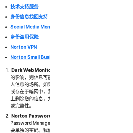
技术支持服务
身份信息找回支持
Social Media Monitoring
身份盗用保险
Norton VPN
Norton Small Business
Dark Web Monitoring
。如果您的信息已受到数据泄露
的影响，则信息可能最终会出现在暗网上。暗网是交易个
人信息的场所。如果我们检测到或认为您的信息遭到泄露
或存在于暗网中，我们将向您发送通知。我们不会从暗网
上删除您的信息，并且我们也不保证暗网上信息的准确性
或完整性。
Norton Password Manager。
要使用 Norton
Password Manager，您需要创建一个保管库。保管库需
要单独的密码。我们不会存储或保留您的保管库密码，因