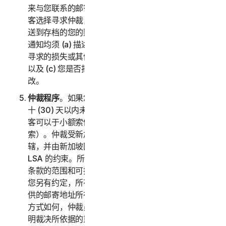
来与您联系的邮寄地址和电子邮件地址。如果诺顿卫复
客选择寻求仲裁，它会通过挂号信件将书面索赔通知寄
送到存档的您的账单地址。您或诺顿卫复客寄送的索赔
通知均须 (a) 描述索赔或争议的性质和依据；(b) 阐述
寻求的损失或其他救济的具体金额（以下称“
请求
”）；
以及 (c) 您是否拒绝诺顿卫复客对此条的任何后续修
改。
仲裁程序
。如果您和诺顿卫复客在收到索赔通知的三
十 (30) 天以内未就解决索赔达成协议，您或诺顿卫复
客可以于小额索偿法庭启动仲裁程序（或者向其提交申
索）。仲裁受新加坡国际仲裁中心规则“SIAC 规则”管
辖，并由新加坡国际仲裁中心负责管理。仲裁员受本
LSA 的约束。所有问题均由仲裁员决定，包括此仲裁
条款的范围和可执行性相关的问题。除非诺顿卫复客和
您另有约定，所有仲裁听证会均将在您索赔通知中所提
供的邮寄地址所在的国家/地区进行。不管执行仲裁的
方式如何，仲裁员都应当给出合理的书面决定，充分说
明裁决所依据的重要发现及结论。