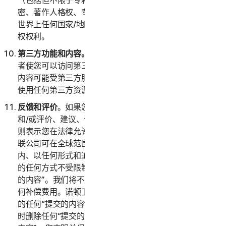
（包括但不限于专利申请和公告）、发明、版权、商业秘
密、著作人格权、专有技术、数据和数据库权利，以及在
世界上任何国家/地区或司法辖区公认的任何其他知识产
权权利。
第三方功能和内容。
服务可能包含第三方功能和特性，或
者使您可以访问第三方网站上的内容。这些功能、特性或
内容可能受第三方服务条款和隐私政策的约束。您确认对
使用任何第三方资源全权负责，并承担所有风险。
反馈和评价
。如果您向诺顿卫复客提交与服务有关的反馈
和/或评价、建议、评论或想法（以下称“
提交的内容
”），
则表示您在法律允许的最大范围内授权诺顿卫复客及其关
联公司可在全球范围内和这些内容的知识产权保护期限
内、以任何形式和通过任何媒介、以诺顿卫复客认为合适
的任何方式不受限制地使用、复制、拷贝和翻译您“提交
的内容”。我们将不支付与使用您的“提交的内容”有关的任
何补偿费用。诺顿卫复客没有义务发布或使用您可能提供
的任何“提交的内容”，并且诺顿卫复客可以经自行决定随
时删除任何“提交的内容”。通过向诺顿卫复客提供“提交的