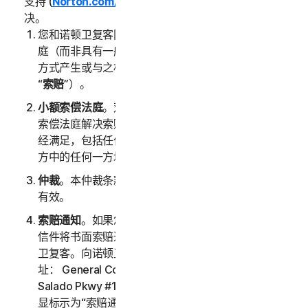
支持 (
Norton.com/support
) 以非正式方式加以有效解
决。
您和诺顿卫复客同意由具有约束力的仲裁或小额索偿法
庭（而非具有一般管辖权的法庭）负责裁定服务以任何
方式产生或与之相关的任何争端、索赔或争议（以下称
“
索赔
”）。
小额索偿法庭
。双方中的任何一方均可以寻求通过小额
索偿法庭解决索赔，前提是小额索偿法庭的所有要求已
经满足，包括任何与管辖权和争议金额相关的限制。双
方中的任何一方均可以寻求通过新加坡法庭解决索赔。
仲裁
。本仲裁条款在本 LSA 和/或您的服务终止后继续
有效。
索赔通知
。如果您选择寻求仲裁，则必须首先通过挂号
信件将书面索赔通知（以下称“
索赔通知
”）寄送到诺顿
卫复客。向诺顿卫复客寄送的索赔通知应发送至以下地
址： General Counsel, Gen Digital Inc., 60 Rio
Salado Pkwy #1000, Tempe AZ 85281，且标题应明
显标示为“索赔通知”。索赔通知中应提供诺顿卫复客用