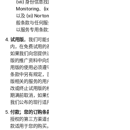
(vii) 身份信息找回支持、(viii) Social Media
Monitoring、(ix) 防身份盗用保险、(x) Norton VPN，
以及 (xi) Norton Small Business。如果第二部分 - 一
般条款与任何服务专用条款之间存在冲突或不一致，则
以服务专用条款为准并适用。
试用版
。我们可能会在诺顿卫复客自行决定的指定时间
内，在免费试用的基础上提供服务（以下称“
试用版
”）。
如果我们向您提供试用版，则会在注册时和/或介绍试用
版的推广资料中向您提供试用版的专用条款，并且您对试
用版的使用必须遵守这些专用条款。除非试用优惠的专用
条款中另有规定，否则试用版仅适合之前尚未订购与试用
版相关的服务的用户。我们保留经自行决定于任何时候修
改或终止试用版的权利，恕不另行通知。除非您在试用版
期满前取消，如果优惠中包含订购，则您的订购将自动以
我们公布的现行适用价格续订。
付款；您的订购条款
。如果您从诺顿卫复客或诺顿卫复客
授权的第三方渠道合作伙伴购买服务订购，则这些付款条
款适用于您的购买。