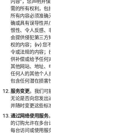
内容”，您声明并保证您拥有或控制提供“提交的内容”所必
需的所有权利，包括知识产权权利。您同意：(i) 您提交的
所有内容必须准确无误；(ii) 您不会提供已知虚假、不准
确或具有误导性并/或可能合理视为诽谤性、诬蔑性、仇
恨性、令人反感、非法威胁或骚扰他人的内容；(iii) 您不
会提供侵犯第三方知识产权或其他所有权、公开权或隐私
权的内容；(iv) 您不会提供违反任何适用法律、条例、法
令或法规的内容；(v) 您不会提供任何第三方就其向您提
供补偿或给予任何对价的内容；(vi) 您不会提供任何包含
其他网站、地址、电子邮件地址、联系信息、电话号码或
任何人的其他个人身份信息的内容；以及 (vii) 您不会提供
包含任何潜在损害性计算机程序或文件的内容。
服务变更
。我们可能会随时变更或终止全部或部分服务，
无论是否向您发出通知。我们还保留为服务制定资格标准
并随时变更这些标准的权利。
通过网络使用服务
。您可以通过网络使用服务，前提是您
的订购允许在多台计算机或设备上访问或使用服务，并且
每台访问或使用服务的计算机或设备均来自同一家庭（消