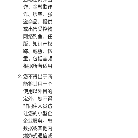
诈、金融欺诈、加密货币欺诈、伪装、勒索、敲
诈、绑架、强奸、谋杀、出售被盗信用卡、出售被
盗商品、提供或出售违禁、军事和两用商品、提供
或出售受控物质、身份盗用、黑客入侵、域欺骗、
网络钓鱼、任何形式或规模的数据采集、数字盗
版、知识产权侵权和其他类似活动，或骚扰、跟
踪、威胁、伤害或监控他人，或以任何方式剥削儿
童，包括音频、视频、摄影、数字内容等。您同意
根据所有适用的法律和法规使用服务。
您不得出于商业目的使用或访问消费者服务，而只
能将其用于个人或家庭用途。您不得出于企业内部
使用以外目的使用或访问企业服务。除下文另有规
定外，您不得让您的家庭成员、非家庭成员或其他
非同住人员访问、使用或共享消费者服务，亦不得
让您的小型企业员工以外的人员访问、使用或共享
企业服务。您不得与超出合理数量的人士共享任何
数据或其他内容，包括但不限于向大量收件人发送
爆炸式通信或与您不认识或不认识您的人士共享内