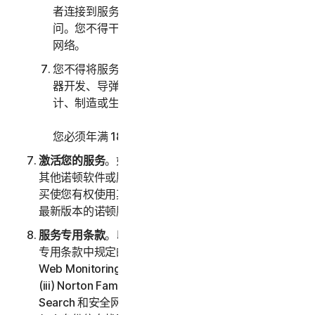
者连接到服务的计算机系统或网络的未经授权访
问。您不得干扰或中断连接到任何服务的服务器或
网络。
您不得将服务用于任何军事目的，包括网络战、武
器开发、导弹、核武器、生物武器或化学武器的设
计、制造或生产。
您必须年满 18 周岁才能购买我们的软件和服务。
激活您的服务
。如果您选择通过软件或服务访问或使用
其他诺顿软件或服务，或者您的软件授权许可或服务购
买使您有权使用其他软件和服务，则表示您了解并接受
最新版本的诺顿服务条款。
服务专用条款
。以下服务受本 LSA 的第三部分 – 服务
专用条款中规定的附加条款和条件的约束：(i) Dark
Web Monitoring、(ii) Norton Password Manager、
(iii) Norton Family 和家长控制、(iv) Norton Safe
Search 和安全网页、(v) 云备份、(vi) 技术支持服务、