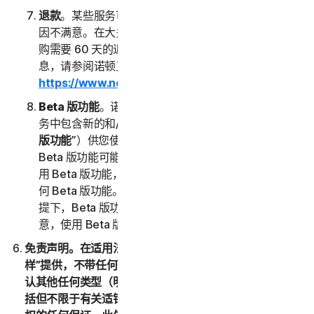
退款
。某些服务可能会提供退款保证，以防您因任何原
因不满意。在大多数情况下，直接向我们购买的年度订
购需要 60 天的退款期限。有关获得服务退款的详细信
息，请参阅诺顿卫复客的取消和退款政策 (
https://www.norton.com/return-policy
)。
Beta 版功能
。诺顿卫复客可能会经自行决定不时在服
务中包含新的和/或更新的 Beta 版功能（以下称“
Beta
版功能
”）供您使用，并且允许您提供反馈。您使用
Beta 版功能可能需要付费。您了解并同意，您自愿使
用 Beta 版功能，并且诺顿卫复客没有义务向您提供任
何 Beta 版功能。在不限制本 LSA 的任何其他规定的前
提下，Beta 版功能按“原样”提供，并且您确认并同
意，使用 Beta 版功能的一切风险由您自行承担。
免责声明。在适用法律允许的最大范围内，(1) 服务按“原
样”提供，不带任何形式的保证，且 (2) 诺顿卫复客明确否
认其他任何类型（明示或暗示）的表述、条件和保证，包
括但不限于有关适销性、特定用途适用性或不侵犯知识产