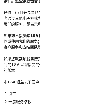
条件。这些条款包含了有关您的权利和义务的重要信息。
通过：(i) 打开包装盒或撕掉封签；或者 (ii) 单击“我同意”或
者通过其他电子方式表示同意；或者 (iii) 加载、访问或使用
我们的服务，即表示您接受本 LSA 的条款和条件。
如果您不接受本 LSA 的条款和条件：(i) 请勿下载、安装、访
问或使用我们的服务；并且 (iii) 与您的提供商或诺顿卫复客
客户服务和支持团队联系。
如果您就某项服务接受了本 LSA 的多个版本，则您与我们之
间的 LSA 以您接受的最新版本为准，并取代并替换所有先前
的版本。
本 LSA 涵盖以下要点：
引言
一般服务条款