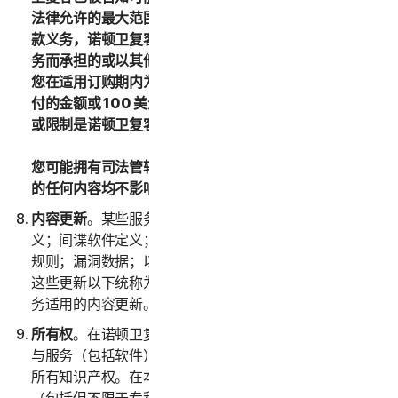
法律允许的最大范围内，如果您对诺顿卫复客没有任何付
款义务，诺顿卫复客或其许可方对由于使用或无法使用服
务而承担的或以其他方式与本 LSA 相关的总责任不得超过
您在适用订购期内为适用服务向诺顿卫复客已支付或应支
付的金额或 100 美元（按适用情况）。对上述赔偿的排除
或限制是诺顿卫复客与您之间交易的基本要素或依据。
您可能拥有司法管辖区适用法律下的某些权利。本 LSA 中
的任何内容均不影响这些权利（如适用）。
内容更新
。某些服务使用不时更新的内容，例如病毒定
义；间谍软件定义；反垃圾邮件规则；URL 清单；防火墙
规则；漏洞数据；以及经过身份验证的网页的更新列表；
这些更新以下统称为“内容更新”。您在订购期内将获取服
务适用的内容更新。
所有权
。在诺顿卫复客与您之间，诺顿卫复客拥有并保留
与服务（包括软件）有关的所有权利、权属和利益，包括
所有知识产权。在本 LSA 中，“
知识产权权利
”是指专利权