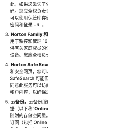
此，如果您丢失了保管库密码，我们将无法为您恢复密
码。您应全权负责记住并保管您的保管库密码。然后，您
可以使用保管库存储您访问和使用的其他站点的登录名、
密码和登录 URL。
Norton Family 和家长控制
。Norton Family 和家长控制
用于监控和管理 16 周岁以下孩子的网络活动。您必须提
供有关家庭成员的信息，包括任何未成年子女及其使用的
设备。您应全权负责监控他们的设备和活动。
Norton Safe Search 和 Safe Web
。通过 Safe Search
和安全网页，您可以在网络上安全搜索内容。
SafeSearch 可能但不限于通过诺顿搜索工具栏提供。您
同意此服务可以访问您的 Web、电子邮件和其他第三方
帐户内容，以确保您放心搜索和使用网络。
云备份。
云备份服务允许您在适用订购期间存储和检索数
据（以下称“
Online Backup 服务
”），具体取决于服务
随附的存储空间量。总备份存储量代表了为您的所有服务
订阅（包括 Online Backup 服务）分配的总备份量。