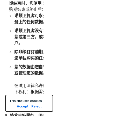
期结束时，您使用 Online Backup 服务的权利将终止。订
购期结束或终止后：
诺顿卫复客可永久性地删除存储在 Online Backup 服
务上的任何数据。
诺顿卫复客没有义务维护任何数据、将这些数据转发给
您或第三方，或将这些数据迁移到其他备份服务或帐
户。
除非续订订购期，否则在此之前，您无法将数据存储到
您单独购买的任何其他备份空间。
您的数据由您自行管理。诺顿卫复客没有义务为您监控
或管理您的数据。
在适用法律允许的最大范围内，诺顿卫复客始终保留以
下权利：根据需要监控、审查、保留和/或披露任何数
据或其他信息以遵守任何适用法律、法规、法律程序或
This site uses cookies
政府要求，或者调查您的任何滥用或可疑违规。
Accept
Reject
技术支持服务
。服务可能提供某些技术支持服务，其中可