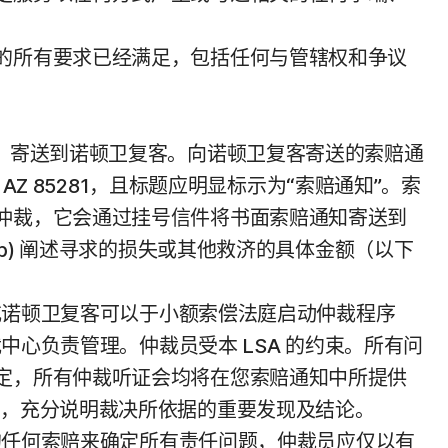
的所有要求已经满足，包括任何与管辖权和争议
”）寄送到诺顿卫复客。向诺顿卫复客寄送的索赔通
0, Tempe AZ 85281，且标题应明显标示为“索赔通知”。索
仲裁，它会通过挂号信件将书面索赔通知寄送到
b) 阐述寻求的损失或其他救济的具体金额（以下
您或诺顿卫复客可以于小额索偿法庭启动仲裁程序
中心负责管理。仲裁员受本 LSA 的约束。所有问
定，所有仲裁听证会均将在您索赔通知中所提供
定，充分说明裁决所依据的重要发现及结论。
出的任何索赔来确定所有责任问题，仲裁员应仅以有