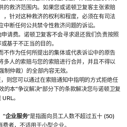
供的救济范围内。如果您或诺顿卫复客主张索赔
），针对这种救济的权利和程度，必须在有司法
应中断任何公共禁令性救济问题的诉讼。
的初始申请费。诺顿卫复客不会寻求退还我们负责按照
率或基于不正当的目的。
而不作为任何所提出的集体或代表诉讼中的原告
将多人的索赔与您的索赔进行合并，并且不得以
；强制仲裁）的全部内容无效。
变更，则您可以通过在索赔通知中指明的方式拒绝任
效的本“争议解决”部分下的条款解决您与诺顿卫复
 URL。
“
企业服务
”是指面向员工人数不超过五十 (50)
消费者，不适用于小型企业。