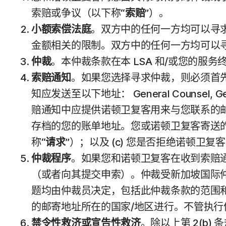
索赔或争议（以下称“
索赔
”）。
小额索偿法庭
。双方中的任何一方均可以寻
金额相关的限制。双方中的任何一方均可以
仲裁
。本仲裁条款在本 LSA 和/或您的服
索赔通知
。如果您选择寻求仲裁，则必须首
知应发送至以下地址： General Counsel, Gen
赔通知中应提供诺顿卫复客用来与您联系的
存档的您的账单地址。您或诺顿卫复客寄送的索
称“
请求
”）；以及 (c) 您是否拒绝诺顿卫
仲裁程序
。如果您和诺顿卫复客在收到索赔通
（或者向其提交申索）。仲裁受新加坡国际仲裁
题均由仲裁员决定，包括此仲裁条款的范围
的邮寄地址所在的国家/地区进行。不管执
禁令性救济或宣告性救济
。除以上第 2(b