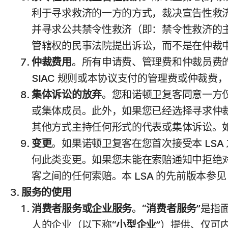
利于寻求救济的一方的方式，裁决宣告性救
并寻求公共禁令性救济（即：禁令性救济的
管辖权的民事法院提出诉讼，而不是在仲裁
仲裁费用
。所有申请费、管理费和仲裁员费的支
SIAC 规则或本协议支付的管理费或仲裁
集体诉讼的放弃
。您和诺顿卫复客同意一方
或集体成员。此外，如果您已经选择寻求仲
其他方式主持任何形式的代表或集体诉讼。如
变更
。如果诺顿卫复客在您首次接受本 LS
何此类变更。如果您未能在索赔通知中拒绝对
客之间的任何索赔。本 LSA 的先前版本参
服务的使用
消费者服务或企业服务
。“
消费者服务
”是指
人的企业（以下称“
小型企业
”）提供、仅可