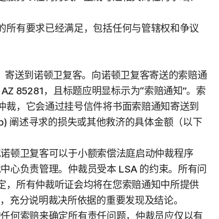
的所有要求已经满足，包括任何与管辖权和争议
”）寄送到诺顿卫复客。向诺顿卫复客寄送的索赔通
0, Tempe AZ 85281，且标题应明显标示为“索赔通知”。索
仲裁，它会通过挂号信件将书面索赔通知寄送到
b) 阐述寻求的损失或其他救济的具体金额（以下
您或诺顿卫复客可以于小额索偿法庭启动仲裁程序
中心负责管理。仲裁员受本 LSA 的约束。所有问
定，所有仲裁听证会均将在您索赔通知中所提供
定，充分说明裁决所依据的重要发现及结论。
出的任何索赔来确定所有责任问题，仲裁员应仅以有