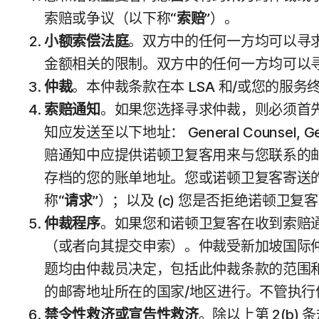
索赔或争议（以下称“
索赔
”）。
小额索偿法庭
。双方中的任何一方均可以寻
金额相关的限制。双方中的任何一方均可以
仲裁
。本仲裁条款在本 LSA 和/或您的服
索赔通知
。如果您选择寻求仲裁，则必须首
知应发送至以下地址： General Counsel, Gen
赔通知中应提供诺顿卫复客用来与您联系的
存档的您的账单地址。您或诺顿卫复客寄送的索
称“
请求
”）；以及 (c) 您是否拒绝诺顿卫
仲裁程序
。如果您和诺顿卫复客在收到索赔通
（或者向其提交申索）。仲裁受新加坡国际仲裁
题均由仲裁员决定，包括此仲裁条款的范围
的邮寄地址所在的国家/地区进行。不管执
禁令性救济或宣告性救济
。除以上第 2(b