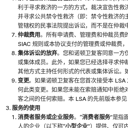
利于寻求救济的一方的方式，裁决宣告性救
并寻求公共禁令性救济（即：禁令性救济的
管辖权的民事法院提出诉讼，而不是在仲裁
仲裁费用
。所有申请费、管理费和仲裁员费的支
SIAC 规则或本协议支付的管理费或仲裁
集体诉讼的放弃
。您和诺顿卫复客同意一方
或集体成员。此外，如果您已经选择寻求仲
其他方式主持任何形式的代表或集体诉讼。如
变更
。如果诺顿卫复客在您首次接受本 LS
何此类变更。如果您未能在索赔通知中拒绝对
客之间的任何索赔。本 LSA 的先前版本参
服务的使用
消费者服务或企业服务
。“
消费者服务
”是指
人的企业（以下称“
小型企业
”）提供、仅可