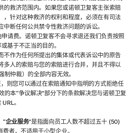
供的救济范围内。如果您或诺顿卫复客主张索赔
），针对这种救济的权利和程度，必须在有司法
应中断任何公共禁令性救济问题的诉讼。
的初始申请费。诺顿卫复客不会寻求退还我们负责按照
率或基于不正当的目的。
而不作为任何所提出的集体或代表诉讼中的原告
将多人的索赔与您的索赔进行合并，并且不得以
；强制仲裁）的全部内容无效。
变更，则您可以通过在索赔通知中指明的方式拒绝任
效的本“争议解决”部分下的条款解决您与诺顿卫复
 URL。
“
企业服务
”是指面向员工人数不超过五十 (50)
消费者，不适用于小型企业。