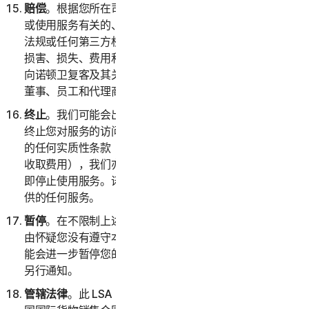
赔偿
。根据您所在司法辖区的适用法律，您将就与您访问
或使用服务有关的、因您违反本 LSA 或您违反任何法律
法规或任何第三方权利而产生的任何索赔、请求、责任、
损害、损失、费用和开支（包括但不限于合理的律师费）
向诺顿卫复客及其关联公司（及其各自的高级管理人员、
董事、员工和代理商）提供赔偿并使其免受损害。
终止
。我们可能会出于任何原因或在不说明原因的情况下
终止您对服务的访问和使用；或者，如果您违反本 LSA
的任何实质性条款（包括我们无法通过您选择的付款方式
收取费用），我们亦会采取相同操作。终止后，您必须立
即停止使用服务。诺顿卫复客可以随时终止作为试用版提
供的任何服务。
暂停
。在不限制上述规定的前提下，如果诺顿卫复客有理
由怀疑您没有遵守本 LSA 的任何规定，则诺顿卫复客可
能会进一步暂停您的帐户或您对服务的访问和使用，恕不
另行通知。
管辖法律
。此 LSA 以新加坡法律为准。您同意，《联合