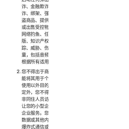
诈、金融欺诈、加密货币欺诈、伪装、勒索、敲
诈、绑架、强奸、谋杀、出售被盗信用卡、出售被
盗商品、提供或出售违禁、军事和两用商品、提供
或出售受控物质、身份盗用、黑客入侵、域欺骗、
网络钓鱼、任何形式或规模的数据采集、数字盗
版、知识产权侵权和其他类似活动，或骚扰、跟
踪、威胁、伤害或监控他人，或以任何方式剥削儿
童，包括音频、视频、摄影、数字内容等。您同意
根据所有适用的法律和法规使用服务。
您不得出于商业目的使用或访问消费者服务，而只
能将其用于个人或家庭用途。您不得出于企业内部
使用以外目的使用或访问企业服务。除下文另有规
定外，您不得让您的家庭成员、非家庭成员或其他
非同住人员访问、使用或共享消费者服务，亦不得
让您的小型企业员工以外的人员访问、使用或共享
企业服务。您不得与超出合理数量的人士共享任何
数据或其他内容，包括但不限于向大量收件人发送
爆炸式通信或与您不认识或不认识您的人士共享内