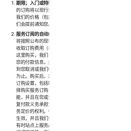
期限；入门或特殊优惠
。在入门或特殊优惠到期后，您
的订购将以现行适用价格自动续订，直到您取消为止。
我们的价格（包括任何续订价格）随时会有浮动，但我
们会提前通知您。
服务订阅的自动续订。
如果您购买了服务的订购，我们
将按照公布的现行适用价格（加上任何适用税费）向您
收取订购费用（以下统称“
订购费用
”）。如果您从我们
这里购买，我们（或我们的第三方付款处理商）将存储
您的付款信息，并且在您的续订日期自动向您收费，直
到您取消或我们根据本 LSA 终止您的访问或使用服务
为止。购买后，您可随时前往
my.norton.com/
更改
订购设置，包括取消自动续订。通过接受本 LSA 并选
择购买服务订购，即表示您确认订购具有重复付款功
能，并且在您或诺顿卫复客取消订购之前，您对所有重
复付款义务承担责任。诺顿卫复客保留随时变更任何服
务定价的权利。任何价格变更将于下一次订购续订日期
生效，并且我们会提前通知您。尽管我们竭尽全力，但
有时站点上服务产品的价格或说明可能会无意间发生错