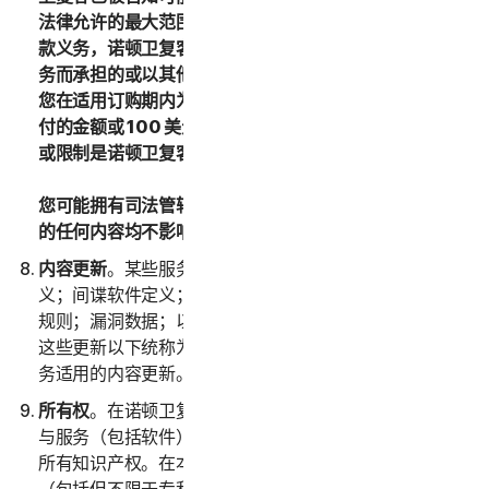
法律允许的最大范围内，如果您对诺顿卫复客没有任何付
款义务，诺顿卫复客或其许可方对由于使用或无法使用服
务而承担的或以其他方式与本 LSA 相关的总责任不得超过
您在适用订购期内为适用服务向诺顿卫复客已支付或应支
付的金额或 100 美元（按适用情况）。对上述赔偿的排除
或限制是诺顿卫复客与您之间交易的基本要素或依据。
您可能拥有司法管辖区适用法律下的某些权利。本 LSA 中
的任何内容均不影响这些权利（如适用）。
内容更新
。某些服务使用不时更新的内容，例如病毒定
义；间谍软件定义；反垃圾邮件规则；URL 清单；防火墙
规则；漏洞数据；以及经过身份验证的网页的更新列表；
这些更新以下统称为“内容更新”。您在订购期内将获取服
务适用的内容更新。
所有权
。在诺顿卫复客与您之间，诺顿卫复客拥有并保留
与服务（包括软件）有关的所有权利、权属和利益，包括
所有知识产权。在本 LSA 中，“
知识产权权利
”是指专利权