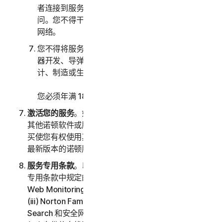
者连接到服务的计算机系统或网络的未经授权访
问。您不得干扰或中断连接到任何服务的服务器或
网络。
您不得将服务用于任何军事目的，包括网络战、武
器开发、导弹、核武器、生物武器或化学武器的设
计、制造或生产。
您必须年满 18 周岁才能购买我们的软件和服务。
激活您的服务
。如果您选择通过软件或服务访问或使用
其他诺顿软件或服务，或者您的软件授权许可或服务购
买使您有权使用其他软件和服务，则表示您了解并接受
最新版本的诺顿服务条款。
服务专用条款
。以下服务受本 LSA 的第三部分 – 服务
专用条款中规定的附加条款和条件的约束：(i) Dark
Web Monitoring、(ii) Norton Password Manager、
(iii) Norton Family 和家长控制、(iv) Norton Safe
Search 和安全网页、(v) 云备份、(vi) 技术支持服务、