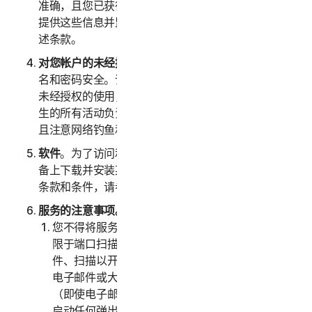
准确，且您已获得上述人员正式授权以代表他们向我们
提供这些信息并监控他们的帐户。您还代表他们同意上
述条款。
对您帐户的未经授权访问
。您应全权负责确保您的用户
名和密码安全。请勿与他人共享此信息，一旦发现任何
未经授权的使用，请立即通知我们。您应对您帐户下发
生的所有活动负责。我们鼓励您确保您的在线安全，并
且注意网络钓鱼和第三方在线获取您信息的其他方式。
软件
。为了访问和使用某些服务，可能需要您在注册设
备上下载并安装某些软件。关于适用于此类软件使用的
条款和条件，请参阅“第四部分 - 软件授权许可条款”。
服务的注意事项。
您不得将服务用于任何非法或欺诈目的，包括但不
限于端口扫描、发送垃圾邮件、发送许可式电子邮
件、扫描以开启中继或开启代理、发送未经请求的
电子邮件或大量发送的任何版本或类型的电子邮件
（即使电子邮件是通过第三方服务器进行路由）、
启动任何弹出窗口、使用被盗信用卡、信用卡欺