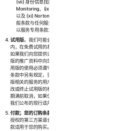
(vii) 身份信息找回支持、(viii) Social Media
Monitoring、(ix) 防身份盗用保险、(x) Norton VPN，
以及 (xi) Norton Small Business。如果第二部分 - 一
般条款与任何服务专用条款之间存在冲突或不一致，则
以服务专用条款为准并适用。
试用版
。我们可能会在诺顿卫复客自行决定的指定时间
内，在免费试用的基础上提供服务（以下称“
试用版
”）。
如果我们向您提供试用版，则会在注册时和/或介绍试用
版的推广资料中向您提供试用版的专用条款，并且您对试
用版的使用必须遵守这些专用条款。除非试用优惠的专用
条款中另有规定，否则试用版仅适合之前尚未订购与试用
版相关的服务的用户。我们保留经自行决定于任何时候修
改或终止试用版的权利，恕不另行通知。除非您在试用版
期满前取消，如果优惠中包含订购，则您的订购将自动以
我们公布的现行适用价格续订。
付款；您的订购条款
。如果您从诺顿卫复客或诺顿卫复客
授权的第三方渠道合作伙伴购买服务订购，则这些付款条
款适用于您的购买。