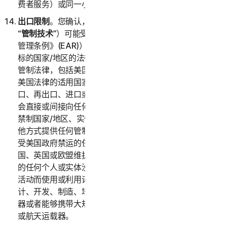
费者服务）或同一小型企业（企业服务）。
出口限制
。您确认，本服务及相关技术数据（以下统称
“
管制技术
”）可能受美国进出口法律（特别是《美国出口
管理条例》(EAR)）以及作为管制技术的进口或再出口目
标的国家/地区的法律的约束。您同意遵守所有相关出口
管制法律，包括美国贸易禁运和制裁及安全规定以及符合
美国法律的适用国家或地区法律，并不会违反美国法律出
口、再出口、进口或以其他方式提供任何管制技术，亦不
会直接或间接向任何需要出口许可证或其他政府批文的受
禁制国家/地区、实体或个人出口、再出口、进口或以其
他方式提供任何管制技术。您证明您不位于或通常居住在
受美国政府禁运的任何国家或地区，并且您未被列入美
国、英国或欧盟维护的任何受限制方名单，或与该名单上
的任何个人或实体没有关联。根据美国法律，禁止因任何
活动而使用或利用诺顿卫复客软件，其中包括但不限于设
计、开发、制造、培训或测试化学武器、生物武器、核武
器或者能够携带大规模杀伤性武器的导弹、无人驾驶飞机
或航天运载器。