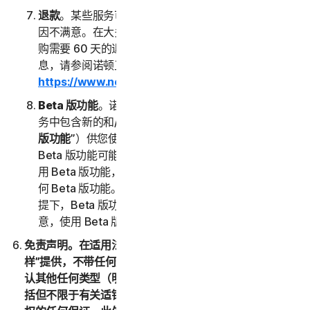
退款
。某些服务可能会提供退款保证，以防您因任何原
因不满意。在大多数情况下，直接向我们购买的年度订
购需要 60 天的退款期限。有关获得服务退款的详细信
息，请参阅诺顿卫复客的取消和退款政策 (
https://www.norton.com/return-policy
)。
Beta 版功能
。诺顿卫复客可能会经自行决定不时在服
务中包含新的和/或更新的 Beta 版功能（以下称“
Beta
版功能
”）供您使用，并且允许您提供反馈。您使用
Beta 版功能可能需要付费。您了解并同意，您自愿使
用 Beta 版功能，并且诺顿卫复客没有义务向您提供任
何 Beta 版功能。在不限制本 LSA 的任何其他规定的前
提下，Beta 版功能按“原样”提供，并且您确认并同
意，使用 Beta 版功能的一切风险由您自行承担。
免责声明。在适用法律允许的最大范围内，(1) 服务按“原
样”提供，不带任何形式的保证，且 (2) 诺顿卫复客明确否
认其他任何类型（明示或暗示）的表述、条件和保证，包
括但不限于有关适销性、特定用途适用性或不侵犯知识产