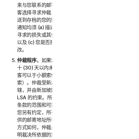
来与您联系的邮寄地址和电子邮件地址。如果诺顿卫复
客选择寻求仲裁，它会通过挂号信件将书面索赔通知寄
送到存档的您的账单地址。您或诺顿卫复客寄送的索赔
通知均须 (a) 描述索赔或争议的性质和依据；(b) 阐述
寻求的损失或其他救济的具体金额（以下称“
请求
”）；
以及 (c) 您是否拒绝诺顿卫复客对此条的任何后续修
改。
仲裁程序
。如果您和诺顿卫复客在收到索赔通知的三
十 (30) 天以内未就解决索赔达成协议，您或诺顿卫复
客可以于小额索偿法庭启动仲裁程序（或者向其提交申
索）。仲裁受新加坡国际仲裁中心规则“SIAC 规则”管
辖，并由新加坡国际仲裁中心负责管理。仲裁员受本
LSA 的约束。所有问题均由仲裁员决定，包括此仲裁
条款的范围和可执行性相关的问题。除非诺顿卫复客和
您另有约定，所有仲裁听证会均将在您索赔通知中所提
供的邮寄地址所在的国家/地区进行。不管执行仲裁的
方式如何，仲裁员都应当给出合理的书面决定，充分说
明裁决所依据的重要发现及结论。