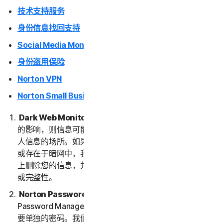
技术支持服务
身份信息找回支持
Social Media Monitoring
身份盗用保险
Norton VPN
Norton Small Business
Dark Web Monitoring
。如果您的信息已受到数据泄露
的影响，则信息可能最终会出现在暗网上。暗网是交易个
人信息的场所。如果我们检测到或认为您的信息遭到泄露
或存在于暗网中，我们将向您发送通知。我们不会从暗网
上删除您的信息，并且我们也不保证暗网上信息的准确性
或完整性。
Norton Password Manager。
要使用 Norton
Password Manager，您需要创建一个保管库。保管库需
要单独的密码。我们不会存储或保留您的保管库密码，因