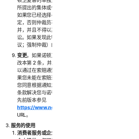
顿卫复客的单独资质对另一方提出索赔，而不作为任何
所提出的集体或代表诉讼中的原告或集体成员。此外，
如果您已经选择寻求仲裁，除非您和诺顿卫复客另有约
定，否则仲裁员不得将多人的索赔与您的索赔进行合
并，并且不得以其他方式主持任何形式的代表或集体诉
讼。如果发现此特定条款无法执行，则本第 2 条（争
议；强制仲裁）的全部内容无效。
变更
。如果诺顿卫复客在您首次接受本 LSA 之日后修
改本第 2 条，并且您并未明确同意此类变更，则您可
以通过在索赔通知中指明的方式拒绝任何此类变更。如
果您未能在索赔通知中拒绝对本第 2 条的任何变更，
您同意根据通知之日现行有效的本“争议解决”部分下的
条款解决您与诺顿卫复客之间的任何索赔。本 LSA 的
先前版本参见
https://www.nortonlifelock.com/legal/
或其后续
URL。
服务的使用
消费者服务或企业服务
。“
消费者服务
”是指面向消费者