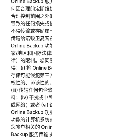
Online Backup 服务按“原样”和“可用”原则提供，对于任
何因合理的定期维护、严重问题的维护或超出诺顿卫复客
合理控制范围之外的不可抗力造成的联机备份功能中断而
导致的任何损失或损坏，诺顿卫复客不承担任何责任。您
不得传输或存储属于另一方的数据，除非事先取得将数据
传输给诺顿卫复客在法律上要求的数据所有者的同意。
Online Backup 功能的使用受所有适用的当地、州、国
家/地区和国际法律和法规（包括但不限于美国出口法
律）的限制。您同意遵守以上适用的法律和法规，并且不
得：(i) 将 Online Backup 功能用于非法目的；(ii) 传输或
存储可能侵犯第三方知识产权或其他权利的资料，或者侵
权性的、诽谤性的、诬蔑性的、侵犯他人隐私的资料；
(iii) 传输任何包含软件病毒或其他有害的计算机代码的资
料；(iv) 干扰或中断连接到 Online Backup 功能的服务器
或网络；或者 (vi) 试图对 Online Backup 功能、其他
Online Backup 功能用户的帐户或连接到 Online Backup
功能的计算机系统或网络进行未经授权的访问。您应对与
您帐户相关的 Online Backup 服务的使用和通过 Online
Backup 服务传输或存储的数据负全部责任。适用的订购