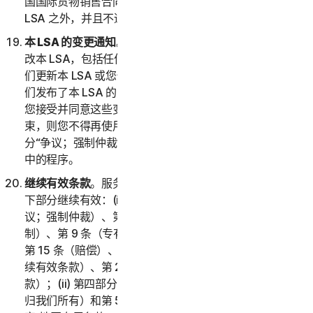
国国际货物销售合同公约》(1980) 将被明确排除在本
LSA 之外，并且不适用于本 LSA。
本 LSA 的变更通知
。我们可能会经自行决定不时更新或修
改本 LSA，包括任何提述的政策和其他文件。请务必在我
们更新本 LSA 或您使用服务时查看本 LSA。如果您在我
们发布了本 LSA 的更新版本之后继续使用服务，则表示
您接受并同意这些变更。如果您不同意受这些变更的约
束，则您不得再使用服务。唯一例外情况是关于对第 2 部
分“争议；强制仲裁”的变更，对此您已经遵守第 2(i) 部分
中的程序。
继续有效条款
。服务或您的帐户终止、中止或取消后，以
下部分继续有效：(i) 第二部分 – 一般条款的第 2 条（争
议；强制仲裁）、第 6 条（免责声明）、第 7 条（责任限
制）、第 9 条（专有权利）、第 11 条（反馈和评价）、
第 15 条（赔偿）、第 18 条（管辖法律）、第 20 条（继
续有效条款）、第 21 条（语言）和第 22 条（一般条
款）；(ii) 第四部分 – 软件授权许可条款的第 1 条（软件
归我们所有）和第 5 条（终止）；以及 (iii) 第五部分 – 国