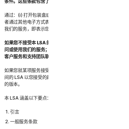
条件。这些条款包含了有关您的权利和义务的重要信息。
通过：(i) 打开包装盒或撕掉封签；或者 (ii) 单击“我同意”或
者通过其他电子方式表示同意；或者 (iii) 加载、访问或使用
我们的服务，即表示您接受本 LSA 的条款和条件。
如果您不接受本 LSA 的条款和条件：(i) 请勿下载、安装、访
问或使用我们的服务；并且 (iii) 与您的提供商或诺顿卫复客
客户服务和支持团队联系。
如果您就某项服务接受了本 LSA 的多个版本，则您与我们之
间的 LSA 以您接受的最新版本为准，并取代并替换所有先前
的版本。
本 LSA 涵盖以下要点：
引言
一般服务条款