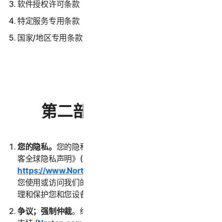
软件授权许可条款
特定服务专用条款
国家/地区专用条款
第二部分 - 一般条款
您的隐私。
您的隐私对我们至关重要。请阅读《诺顿卫复
客全球隐私声明》(
https://www.NortonLifeLock.com/privacy
)，了解在
您使用或访问我们的服务期间，我们如何收集、使用、处
理和保护您和您设备中的数据。
争议；强制仲裁
。绝大多数争议均可通过联系客户服务和