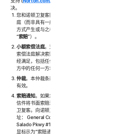
支持 (
Norton.com/support
) 以非正式方式加以有效解
决。
您和诺顿卫复客同意由具有约束力的仲裁或小额索偿法
庭（而非具有一般管辖权的法庭）负责裁定服务以任何
方式产生或与之相关的任何争端、索赔或争议（以下称
“
索赔
”）。
小额索偿法庭
。双方中的任何一方均可以寻求通过小额
索偿法庭解决索赔，前提是小额索偿法庭的所有要求已
经满足，包括任何与管辖权和争议金额相关的限制。双
方中的任何一方均可以寻求通过新加坡法庭解决索赔。
仲裁
。本仲裁条款在本 LSA 和/或您的服务终止后继续
有效。
索赔通知
。如果您选择寻求仲裁，则必须首先通过挂号
信件将书面索赔通知（以下称“
索赔通知
”）寄送到诺顿
卫复客。向诺顿卫复客寄送的索赔通知应发送至以下地
址： General Counsel, Gen Digital Inc., 60 Rio
Salado Pkwy #1000, Tempe AZ 85281，且标题应明
显标示为“索赔通知”。索赔通知中应提供诺顿卫复客用