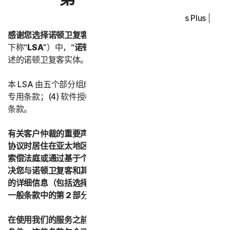
Norton Antivirus Plus | No
感谢您选择诺顿卫复客。
在本《授权许可和服务协议》（以
下称“
LSA
”）中，“
诺顿卫复客
”或“
我们
”是指下文第五部分所
述的诺顿卫复客实体。
本 LSA 由五个部分组成：(1) 引言；(2) 一般条款；(3) 服务
专用条款；(4) 软件授权许可条款；以及 (5) 国家/地区专用
条款。
有关客户仲裁的重要声明 – 如果您在接受本授权许可和服务
协议时居住在亚太地区的任何国家/地区，则您同意通过小额
索偿法庭或通过基于个人的仲裁而不是正式的法律程序来解
决您与诺顿卫复客和其关联公司之间的所有争议。有关仲裁
的详细信息（包括选择退出仲裁的程序），请参阅第二部分 -
一般条款中的第 2 部分“争议；强制仲裁”。
在使用我们的服务之前，请仔细阅读本 LSA 中的所有条款和