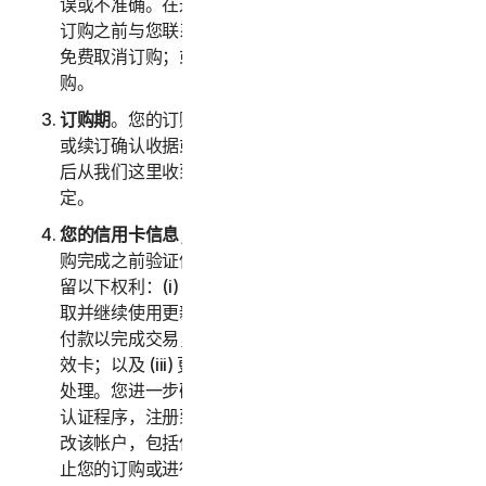
误或不准确。在这种情况下，诺顿卫复客将在确认您的
订购之前与您联系以获取指示，并且您可以选择：(i)
免费取消订购；或者 (ii) 根据修改后的信息继续进行订
购。
订购期
。您的订购期（以下称“
订购期
”）将在您的购买
或续订确认收据或电子邮件（例如，您在购买服务订购
后从我们这里收到的购买或确认电子邮件）中进行规
定。
您的信用卡信息；订购购买的接受
。我们保留在您的订
购完成之前验证信用卡/借记卡付款的权利。我们还保
留以下权利：(i) 从卡品牌方以电子方式（如适用）获
取并继续使用更新的信用卡帐户信息；(ii) 重试失败的
付款以完成交易，包括但不限于重试延长过期日期的失
效卡；以及 (iii) 更改或变更授权第三方以协助进行付款
处理。您进一步确认并同意，根据我们现行的客户身份
认证程序，注册到您帐户的另一位成年客户可以授权更
改该帐户，包括但不限于更改付款方式或服务，包括终
止您的订购或进行可能会导致额外费用的变更。在任何