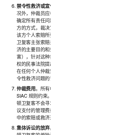
禁令性救济或宣告性救济
。除以上第 2(b) 条规定的情
况外，仲裁员应根据您或诺顿卫复客提出的任何索赔来
确定所有责任问题，仲裁员应仅以有利于寻求救济的一
方的方式，裁决宣告性救济或禁令性救济，并且仅限于
该方个人索赔所要求提供的救济范围内。如果您或诺顿
卫复客主张索赔并寻求公共禁令性救济（即：禁令性救
济的主要目的和效果是禁止非法行为未来对公众造成伤
害），针对这种救济的权利和程度，必须在有司法管辖
权的民事法院提出诉讼，而不是在仲裁中。双方同意，
在任何个人仲裁索赔的结果出来前，应中断任何公共禁
令性救济问题的诉讼。
仲裁费用
。所有申请费、管理费和仲裁员费的支付均受
SIAC 规则约束。您必须支付 SIAC 的初始申请费。诺
顿卫复客不会寻求退还我们负责按照 SIAC 规则或本协
议支付的管理费或仲裁费，除非仲裁员发现您仲裁请求
中的索赔或救济过于轻率或基于不正当的目的。
集体诉讼的放弃
。您和诺顿卫复客同意一方仅以您或诺