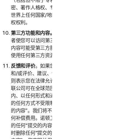
（包括但不限于专利申请和公告）、发明、版权、商业秘
密、著作人格权、专有技术、数据和数据库权利，以及在
世界上任何国家/地区或司法辖区公认的任何其他知识产
权权利。
第三方功能和内容。
服务可能包含第三方功能和特性，或
者使您可以访问第三方网站上的内容。这些功能、特性或
内容可能受第三方服务条款和隐私政策的约束。您确认对
使用任何第三方资源全权负责，并承担所有风险。
反馈和评价
。如果您向诺顿卫复客提交与服务有关的反馈
和/或评价、建议、评论或想法（以下称“
提交的内容
”），
则表示您在法律允许的最大范围内授权诺顿卫复客及其关
联公司可在全球范围内和这些内容的知识产权保护期限
内、以任何形式和通过任何媒介、以诺顿卫复客认为合适
的任何方式不受限制地使用、复制、拷贝和翻译您“提交
的内容”。我们将不支付与使用您的“提交的内容”有关的任
何补偿费用。诺顿卫复客没有义务发布或使用您可能提供
的任何“提交的内容”，并且诺顿卫复客可以经自行决定随
时删除任何“提交的内容”。通过向诺顿卫复客提供“提交的