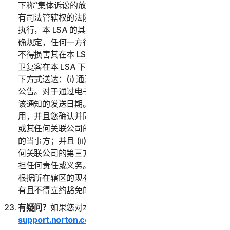
下称“集体诉讼的放弃”）中的任何条款外，如果仲裁员或
有司法管辖权的法院判定本 LSA 的任何部分无效或无法
执行，本 LSA 的其他部分的内容仍适用。除非本 LSA 明
确规定，任何一方行使其在本 LSA 下的任何补救措施均
不得损害其在本 LSA 或其他方面的其他补救措施。诺顿
卫复客在本 LSA 下发出的任何通知或其他通信将通过以
下方式送达：(i) 通过电子邮件；或 (ii) 通过在服务中发布
公告。对于通过电子邮件发出的通知，收到日期将被视为
该通知的发送日期。本 LSA 仅在您和诺顿卫复客之间适
用，并且您确认并同意：(i) 任何第三方，包括诺顿卫复客
或其任何关联公司的第三方渠道合作伙伴，均不是本 LSA
的当事方；并且 (ii) 没有第三方，包括诺顿卫复客或其任
何关联公司的第三方渠道合作伙伴，在本 LSA 下对您承
担任何责任或义务。本 LSA 中的任何内容均不会削弱您
根据所在辖区的现有消费者保护法或其他适用法律而应享
有且不得立约豁免的任何权利。
有疑问？
如果您对本 LSA 或服务有疑问，请访问
support.norton.com
。