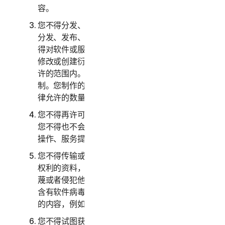
容。
您不得分发、发布、复制、使用或出售或允许他人
分发、发布、复制、使用或出售软件或服务。您不
得对软件或服务进行反向工程、反编译、反汇编、
修改或创建衍生作品，除非且仅在适用法律明确允
许的范围内。您必须遵守软件和服务的任何技术限
制。您制作的软件副本不得超过本文指定或适用法
律允许的数量。
您不得再许可、出租、租赁和/或借出软件或服务。
您不得也不会允许他人将服务作为设备管理、分时
操作、服务提供商或服务部门安排的一部分提供。
您不得传输或存储可能侵犯第三方知识产权或其他
权利的资料，或者其他具有非法、侵权、诽谤、诬
蔑或者侵犯他人隐私性质的资料。您不得传输任何
含有软件病毒或其他有害计算机代码、文件或程序
的内容，例如特洛伊木马、蠕虫或者定时炸弹。
您不得试图获取对任何服务或者其他用户的帐户或