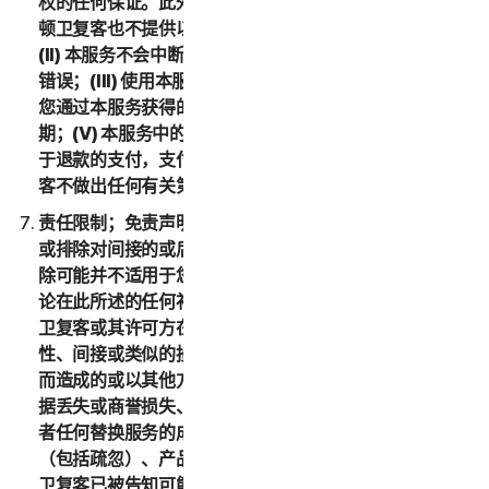
权的任何保证。此外，在适用法律允许的最大范围内，诺
顿卫复客也不提供以下保证：(I) 本服务满足您的要求；
(II) 本服务不会中断，且具有时效性、安全性，并且没有
错误；(III) 使用本服务可能获得的结果准确或可靠；(IV)
您通过本服务获得的任何服务或信息的质量均符合您的预
期；(V) 本服务中的所有错误均可得到更正；或者 (VI) 对
于退款的支付，支付时间符合您的预期。另外，诺顿卫复
客不做出任何有关第三方产品的声明或保证。
责任限制；免责声明。有些国家和地区的法律不允许限制
或排除对间接的或后果性损害的责任，因此下述限制或排
除可能并不适用于您。在适用法律允许的最大范围内，不
论在此所述的任何补偿措施是否能达到其根本目的，诺顿
卫复客或其许可方在任何情况下都不对任何特殊、后果
性、间接或类似的损害负责，包括因使用或无法使用服务
而造成的或以其他方式与本 LSA 相关的任何利润损失、数
据丢失或商誉损失、服务中断、计算机损坏或系统故障或
者任何替换服务的成本，无论是基于担保、合同、侵权
（包括疏忽）、产品责任或任何其他法律理论，即使诺顿
卫复客已被告知可能发生此类损害赔偿亦是如此。在适用