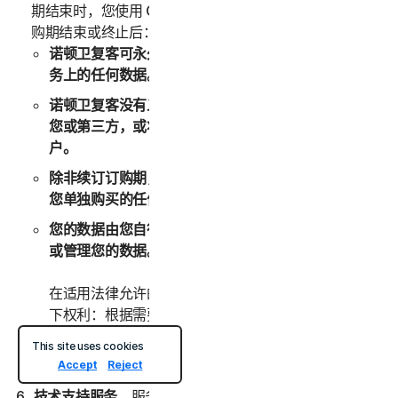
期结束时，您使用 Online Backup 服务的权利将终止。订
购期结束或终止后：
诺顿卫复客可永久性地删除存储在 Online Backup 服
务上的任何数据。
诺顿卫复客没有义务维护任何数据、将这些数据转发给
您或第三方，或将这些数据迁移到其他备份服务或帐
户。
除非续订订购期，否则在此之前，您无法将数据存储到
您单独购买的任何其他备份空间。
您的数据由您自行管理。诺顿卫复客没有义务为您监控
或管理您的数据。
在适用法律允许的最大范围内，诺顿卫复客始终保留以
下权利：根据需要监控、审查、保留和/或披露任何数
据或其他信息以遵守任何适用法律、法规、法律程序或
This site uses cookies
政府要求，或者调查您的任何滥用或可疑违规。
Accept
Reject
技术支持服务
。服务可能提供某些技术支持服务，其中可