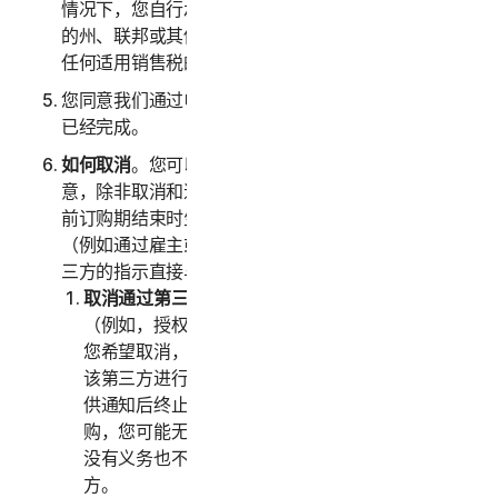
情况下，您自行承担可能与您购买服务相关的任何适用
的州、联邦或其他税费。我们还保留收取您购买服务的
任何适用销售税的权利。
您同意我们通过电子邮件向您发送确认单时，您的交易
已经完成。
如何取消
。您可以随时取消或终止您的订购，但请注
意，除非取消和退款政策中另有规定，此类取消将在当
前订购期结束时生效。如果您是通过第三方购买服务
（例如通过雇主或其他第三方注册），则必须按照该第
三方的指示直接与该第三方终止服务。
取消通过第三方进行的订购。
如果您是通过第三方
（例如，授权经销商或您的雇主）购买订购，并且
您希望取消，则您必须按照该第三方的指示直接与
该第三方进行终止。我们只会在该第三方向我们提
供通知后终止您的订购。如果您是通过第三方订
购，您可能无权获得我们对任何费用的退款；我们
没有义务也不会将您支付的任何费用退还给第三
方。