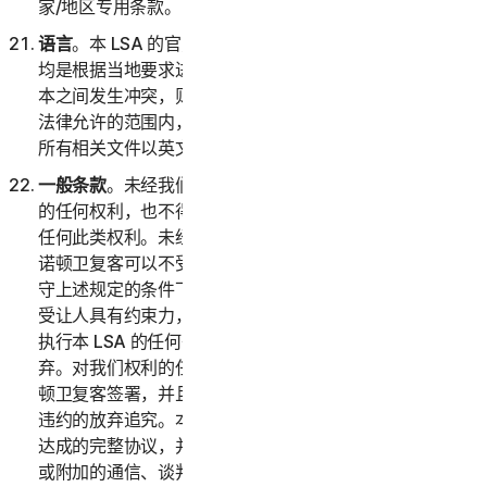
家/地区专用条款。
语言
。本 LSA 的官方语言是英语。对本协议的任何翻译
均是根据当地要求进行的，如果英语版本与任何非英语版
本之间发生冲突，则以本 LSA 的英语版本为准。在适用
法律允许的范围内，如有争议，双方确认已要求本协议和
所有相关文件以英文撰写。
一般条款
。未经我们事先书面许可，您不得转让本协议下
的任何权利，也不得通过法律或其他方式全部或部分转让
任何此类权利。未经此类许可，任何声称转让均属无效。
诺顿卫复客可以不受限制地自由转让或让与本 LSA。在遵
守上述规定的条件下，本 LSA 对双方及其各自继受者和
受让人具有约束力，并且以其为受益人。诺顿卫复客未能
执行本 LSA 的任何条款并不表示对此类条款或权利的放
弃。对我们权利的任何放弃必须采用书面形式，并且经诺
顿卫复客签署，并且任何此类放弃均不得视为对未来任何
违约的放弃追究。本 LSA 构成了双方之间就其标的事项
达成的完整协议，并且取代了与之相关的所有先前或同期
或附加的通信、谈判或协议。除本 LSA 第 2(h) 部分（以