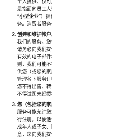
个人提供、仅可用于家庭用途的任何服务。“
企业服务
”
是指面向员工人数不超过五十 (50) 人的企业（以下称
“
小型企业
”）提供、仅可内部用于商业用途的任何服
务。消费者服务仅适用于消费者，不适用于小型企业。
创建和维护帐户
。您必须年满 18 周岁才能访问和使用
我们的服务。您需要创建一个帐户来访问和使用服务。
请务必向我们提供准确、完整且最新的帐户信息（包括
有效的电子邮件地址），并且及时更新此类信息。否
则，我们可能不得不暂停或终止您的帐户。您的帐户仅
供您（或您的家庭成员或企业，视具体服务而定）用于
管理名下服务订购，不得由其他第三方用于任何目的。
您不得出售、转让或允许其他人使用您的帐户凭据。您
不得试图未经授权访问其他用户的帐户。
您（包括您的家庭或小型企业）的信息的准确性。
某些
服务可能允许您为家庭成员/小型企业员工或其设备进
行注册，以便他们使用服务。如果您为父母或长辈、未
成年人或子女、配偶或伴侣、员工进行注册，则您同
意，您向我们提供的关于您本人或上述人员的信息真实