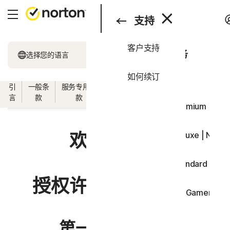
搜索
产品与服务
支持
客户支持
产品与服务
所有产品和服务
选择您的语言
支持
如何续订
一体化套餐
引
一般条
服务专用条
软件授权许可条
国家/地区专用条
试用
言
款
款
款
款
Norton 360 Premium | No
欢迎使用！
Norton 360 Deluxe | Nor
Norton 360 Standard | N
授权许可和服务协议
Norton 360 for Gamers 
设备安全
第一部分 - 引言