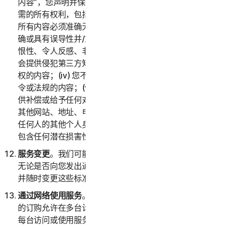
内容”，您声明并保证您拥有或控制提供“提交的内容”所必
需的所有权利，包括知识产权权利。您同意：(i) 您提交的
所有内容必须准确无误；(ii) 您不会提供已知虚假、不准
确或具有误导性并/或可能合理视为诽谤性、诬蔑性、仇
恨性、令人反感、非法威胁或骚扰他人的内容；(iii) 您不
会提供侵犯第三方知识产权或其他所有权、公开权或隐私
权的内容；(iv) 您不会提供违反任何适用法律、条例、法
令或法规的内容；(v) 您不会提供任何第三方就其向您提
供补偿或给予任何对价的内容；(vi) 您不会提供任何包含
其他网站、地址、电子邮件地址、联系信息、电话号码或
任何人的其他个人身份信息的内容；以及 (vii) 您不会提供
包含任何潜在损害性计算机程序或文件的内容。
服务变更
。我们可能会随时变更或终止全部或部分服务，
无论是否向您发出通知。我们还保留为服务制定资格标准
并随时变更这些标准的权利。
通过网络使用服务
。您可以通过网络使用服务，前提是您
的订购允许在多台计算机或设备上访问或使用服务，并且
每台访问或使用服务的计算机或设备均来自同一家庭（消