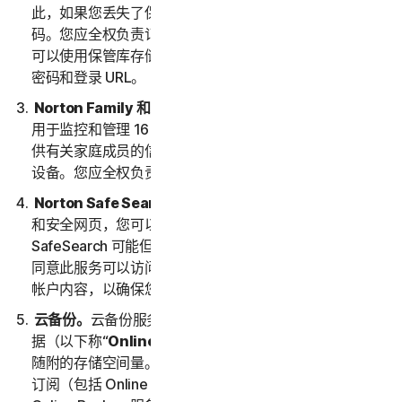
此，如果您丢失了保管库密码，我们将无法为您恢复密
码。您应全权负责记住并保管您的保管库密码。然后，您
可以使用保管库存储您访问和使用的其他站点的登录名、
密码和登录 URL。
Norton Family 和家长控制
。Norton Family 和家长控制
用于监控和管理 16 周岁以下孩子的网络活动。您必须提
供有关家庭成员的信息，包括任何未成年子女及其使用的
设备。您应全权负责监控他们的设备和活动。
Norton Safe Search 和 Safe Web
。通过 Safe Search
和安全网页，您可以在网络上安全搜索内容。
SafeSearch 可能但不限于通过诺顿搜索工具栏提供。您
同意此服务可以访问您的 Web、电子邮件和其他第三方
帐户内容，以确保您放心搜索和使用网络。
云备份。
云备份服务允许您在适用订购期间存储和检索数
据（以下称“
Online Backup 服务
”），具体取决于服务
随附的存储空间量。总备份存储量代表了为您的所有服务
订阅（包括 Online Backup 服务）分配的总备份量。