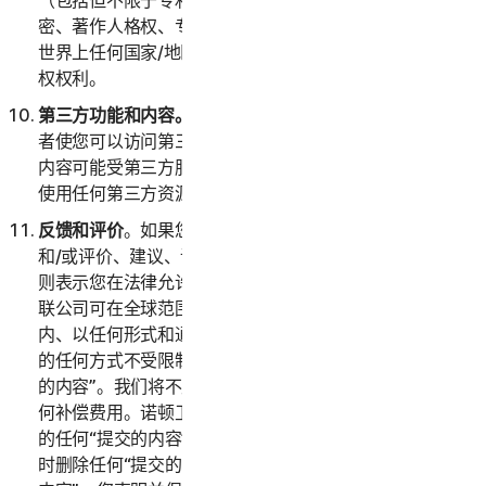
（包括但不限于专利申请和公告）、发明、版权、商业秘
密、著作人格权、专有技术、数据和数据库权利，以及在
世界上任何国家/地区或司法辖区公认的任何其他知识产
权权利。
第三方功能和内容。
服务可能包含第三方功能和特性，或
者使您可以访问第三方网站上的内容。这些功能、特性或
内容可能受第三方服务条款和隐私政策的约束。您确认对
使用任何第三方资源全权负责，并承担所有风险。
反馈和评价
。如果您向诺顿卫复客提交与服务有关的反馈
和/或评价、建议、评论或想法（以下称“
提交的内容
”），
则表示您在法律允许的最大范围内授权诺顿卫复客及其关
联公司可在全球范围内和这些内容的知识产权保护期限
内、以任何形式和通过任何媒介、以诺顿卫复客认为合适
的任何方式不受限制地使用、复制、拷贝和翻译您“提交
的内容”。我们将不支付与使用您的“提交的内容”有关的任
何补偿费用。诺顿卫复客没有义务发布或使用您可能提供
的任何“提交的内容”，并且诺顿卫复客可以经自行决定随
时删除任何“提交的内容”。通过向诺顿卫复客提供“提交的