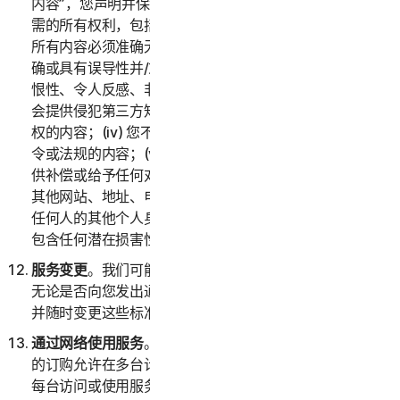
内容”，您声明并保证您拥有或控制提供“提交的内容”所必
需的所有权利，包括知识产权权利。您同意：(i) 您提交的
所有内容必须准确无误；(ii) 您不会提供已知虚假、不准
确或具有误导性并/或可能合理视为诽谤性、诬蔑性、仇
恨性、令人反感、非法威胁或骚扰他人的内容；(iii) 您不
会提供侵犯第三方知识产权或其他所有权、公开权或隐私
权的内容；(iv) 您不会提供违反任何适用法律、条例、法
令或法规的内容；(v) 您不会提供任何第三方就其向您提
供补偿或给予任何对价的内容；(vi) 您不会提供任何包含
其他网站、地址、电子邮件地址、联系信息、电话号码或
任何人的其他个人身份信息的内容；以及 (vii) 您不会提供
包含任何潜在损害性计算机程序或文件的内容。
服务变更
。我们可能会随时变更或终止全部或部分服务，
无论是否向您发出通知。我们还保留为服务制定资格标准
并随时变更这些标准的权利。
通过网络使用服务
。您可以通过网络使用服务，前提是您
的订购允许在多台计算机或设备上访问或使用服务，并且
每台访问或使用服务的计算机或设备均来自同一家庭（消