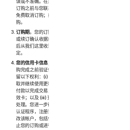
误或不准确。在这种情况下，诺顿卫复客将在确认您的
订购之前与您联系以获取指示，并且您可以选择：(i)
免费取消订购；或者 (ii) 根据修改后的信息继续进行订
购。
订购期
。您的订购期（以下称“
订购期
”）将在您的购买
或续订确认收据或电子邮件（例如，您在购买服务订购
后从我们这里收到的购买或确认电子邮件）中进行规
定。
您的信用卡信息；订购购买的接受
。我们保留在您的订
购完成之前验证信用卡/借记卡付款的权利。我们还保
留以下权利：(i) 从卡品牌方以电子方式（如适用）获
取并继续使用更新的信用卡帐户信息；(ii) 重试失败的
付款以完成交易，包括但不限于重试延长过期日期的失
效卡；以及 (iii) 更改或变更授权第三方以协助进行付款
处理。您进一步确认并同意，根据我们现行的客户身份
认证程序，注册到您帐户的另一位成年客户可以授权更
改该帐户，包括但不限于更改付款方式或服务，包括终
止您的订购或进行可能会导致额外费用的变更。在任何