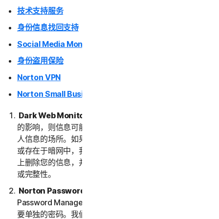
技术支持服务
身份信息找回支持
Social Media Monitoring
身份盗用保险
Norton VPN
Norton Small Business
Dark Web Monitoring
。如果您的信息已受到数据泄露
的影响，则信息可能最终会出现在暗网上。暗网是交易个
人信息的场所。如果我们检测到或认为您的信息遭到泄露
或存在于暗网中，我们将向您发送通知。我们不会从暗网
上删除您的信息，并且我们也不保证暗网上信息的准确性
或完整性。
Norton Password Manager。
要使用 Norton
Password Manager，您需要创建一个保管库。保管库需
要单独的密码。我们不会存储或保留您的保管库密码，因