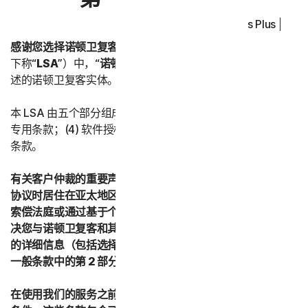
Norton Antivirus Plus | No
感谢您选择诺顿卫复客。
在本《授权许可和服务协议》（以
下称“
LSA
”）中，“
诺顿卫复客
”或“
我们
”是指下文第五部分所
述的诺顿卫复客实体。
本 LSA 由五个部分组成：(1) 引言；(2) 一般条款；(3) 服务
专用条款；(4) 软件授权许可条款；以及 (5) 国家/地区专用
条款。
有关客户仲裁的重要声明 – 如果您在接受本授权许可和服务
协议时居住在亚太地区的任何国家/地区，则您同意通过小额
索偿法庭或通过基于个人的仲裁而不是正式的法律程序来解
决您与诺顿卫复客和其关联公司之间的所有争议。有关仲裁
的详细信息（包括选择退出仲裁的程序），请参阅第二部分 -
一般条款中的第 2 部分“争议；强制仲裁”。
在使用我们的服务之前，请仔细阅读本 LSA 中的所有条款和