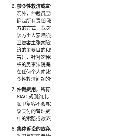
禁令性救济或宣告性救济
。除以上第 2(b) 条规定的情
况外，仲裁员应根据您或诺顿卫复客提出的任何索赔来
确定所有责任问题，仲裁员应仅以有利于寻求救济的一
方的方式，裁决宣告性救济或禁令性救济，并且仅限于
该方个人索赔所要求提供的救济范围内。如果您或诺顿
卫复客主张索赔并寻求公共禁令性救济（即：禁令性救
济的主要目的和效果是禁止非法行为未来对公众造成伤
害），针对这种救济的权利和程度，必须在有司法管辖
权的民事法院提出诉讼，而不是在仲裁中。双方同意，
在任何个人仲裁索赔的结果出来前，应中断任何公共禁
令性救济问题的诉讼。
仲裁费用
。所有申请费、管理费和仲裁员费的支付均受
SIAC 规则约束。您必须支付 SIAC 的初始申请费。诺
顿卫复客不会寻求退还我们负责按照 SIAC 规则或本协
议支付的管理费或仲裁费，除非仲裁员发现您仲裁请求
中的索赔或救济过于轻率或基于不正当的目的。
集体诉讼的放弃
。您和诺顿卫复客同意一方仅以您或诺