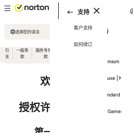
搜索
产品与服务
支持
客户支持
产品与服务
所有产品和服务
选择您的语言
支持
如何续订
一体化套餐
引
一般条
服务专用条
软件授权许可条
国家/地区专用条
试用
言
款
款
款
款
Norton 360 Premium | No
欢迎使用！
Norton 360 Deluxe | Nor
Norton 360 Standard | N
授权许可和服务协议
Norton 360 for Gamers 
设备安全
第一部分 - 引言