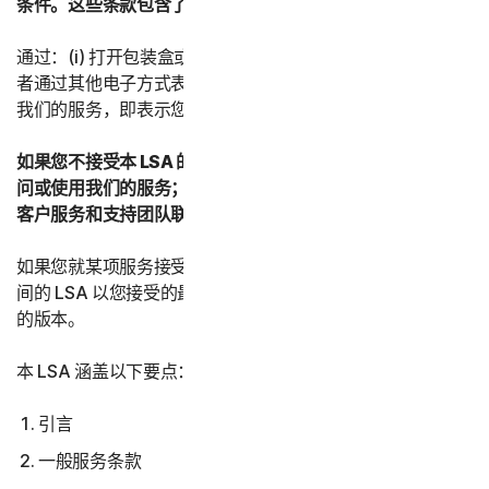
条件。这些条款包含了有关您的权利和义务的重要信息。
通过：(i) 打开包装盒或撕掉封签；或者 (ii) 单击“我同意”或
者通过其他电子方式表示同意；或者 (iii) 加载、访问或使用
我们的服务，即表示您接受本 LSA 的条款和条件。
如果您不接受本 LSA 的条款和条件：(i) 请勿下载、安装、访
问或使用我们的服务；并且 (iii) 与您的提供商或诺顿卫复客
客户服务和支持团队联系。
如果您就某项服务接受了本 LSA 的多个版本，则您与我们之
间的 LSA 以您接受的最新版本为准，并取代并替换所有先前
的版本。
本 LSA 涵盖以下要点：
引言
一般服务条款