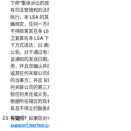
下称“集体诉讼的放弃”）中的任何条款外，如果仲裁员或
有司法管辖权的法院判定本 LSA 的任何部分无效或无法
执行，本 LSA 的其他部分的内容仍适用。除非本 LSA 明
确规定，任何一方行使其在本 LSA 下的任何补救措施均
不得损害其在本 LSA 或其他方面的其他补救措施。诺顿
卫复客在本 LSA 下发出的任何通知或其他通信将通过以
下方式送达：(i) 通过电子邮件；或 (ii) 通过在服务中发布
公告。对于通过电子邮件发出的通知，收到日期将被视为
该通知的发送日期。本 LSA 仅在您和诺顿卫复客之间适
用，并且您确认并同意：(i) 任何第三方，包括诺顿卫复客
或其任何关联公司的第三方渠道合作伙伴，均不是本 LSA
的当事方；并且 (ii) 没有第三方，包括诺顿卫复客或其任
何关联公司的第三方渠道合作伙伴，在本 LSA 下对您承
担任何责任或义务。本 LSA 中的任何内容均不会削弱您
根据所在辖区的现有消费者保护法或其他适用法律而应享
有且不得立约豁免的任何权利。
有疑问？
如果您对本 LSA 或服务有疑问，请访问
support.norton.com
。