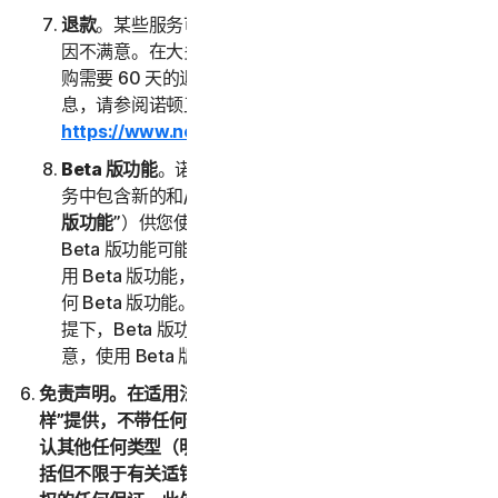
退款
。某些服务可能会提供退款保证，以防您因任何原
因不满意。在大多数情况下，直接向我们购买的年度订
购需要 60 天的退款期限。有关获得服务退款的详细信
息，请参阅诺顿卫复客的取消和退款政策 (
https://www.norton.com/return-policy
)。
Beta 版功能
。诺顿卫复客可能会经自行决定不时在服
务中包含新的和/或更新的 Beta 版功能（以下称“
Beta
版功能
”）供您使用，并且允许您提供反馈。您使用
Beta 版功能可能需要付费。您了解并同意，您自愿使
用 Beta 版功能，并且诺顿卫复客没有义务向您提供任
何 Beta 版功能。在不限制本 LSA 的任何其他规定的前
提下，Beta 版功能按“原样”提供，并且您确认并同
意，使用 Beta 版功能的一切风险由您自行承担。
免责声明。在适用法律允许的最大范围内，(1) 服务按“原
样”提供，不带任何形式的保证，且 (2) 诺顿卫复客明确否
认其他任何类型（明示或暗示）的表述、条件和保证，包
括但不限于有关适销性、特定用途适用性或不侵犯知识产