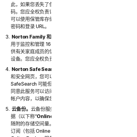
此，如果您丢失了保管库密码，我们将无法为您恢复密
码。您应全权负责记住并保管您的保管库密码。然后，您
可以使用保管库存储您访问和使用的其他站点的登录名、
密码和登录 URL。
Norton Family 和家长控制
。Norton Family 和家长控制
用于监控和管理 16 周岁以下孩子的网络活动。您必须提
供有关家庭成员的信息，包括任何未成年子女及其使用的
设备。您应全权负责监控他们的设备和活动。
Norton Safe Search 和 Safe Web
。通过 Safe Search
和安全网页，您可以在网络上安全搜索内容。
SafeSearch 可能但不限于通过诺顿搜索工具栏提供。您
同意此服务可以访问您的 Web、电子邮件和其他第三方
帐户内容，以确保您放心搜索和使用网络。
云备份。
云备份服务允许您在适用订购期间存储和检索数
据（以下称“
Online Backup 服务
”），具体取决于服务
随附的存储空间量。总备份存储量代表了为您的所有服务
订阅（包括 Online Backup 服务）分配的总备份量。