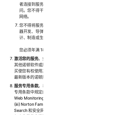
者连接到服务的计算机系统或网络的未经授权访
问。您不得干扰或中断连接到任何服务的服务器或
网络。
您不得将服务用于任何军事目的，包括网络战、武
器开发、导弹、核武器、生物武器或化学武器的设
计、制造或生产。
您必须年满 18 周岁才能购买我们的软件和服务。
激活您的服务
。如果您选择通过软件或服务访问或使用
其他诺顿软件或服务，或者您的软件授权许可或服务购
买使您有权使用其他软件和服务，则表示您了解并接受
最新版本的诺顿服务条款。
服务专用条款
。以下服务受本 LSA 的第三部分 – 服务
专用条款中规定的附加条款和条件的约束：(i) Dark
Web Monitoring、(ii) Norton Password Manager、
(iii) Norton Family 和家长控制、(iv) Norton Safe
Search 和安全网页、(v) 云备份、(vi) 技术支持服务、