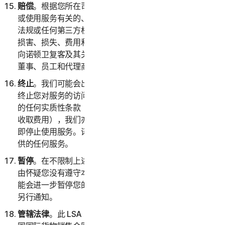
赔偿
。根据您所在司法辖区的适用法律，您将就与您访问
或使用服务有关的、因您违反本 LSA 或您违反任何法律
法规或任何第三方权利而产生的任何索赔、请求、责任、
损害、损失、费用和开支（包括但不限于合理的律师费）
向诺顿卫复客及其关联公司（及其各自的高级管理人员、
董事、员工和代理商）提供赔偿并使其免受损害。
终止
。我们可能会出于任何原因或在不说明原因的情况下
终止您对服务的访问和使用；或者，如果您违反本 LSA
的任何实质性条款（包括我们无法通过您选择的付款方式
收取费用），我们亦会采取相同操作。终止后，您必须立
即停止使用服务。诺顿卫复客可以随时终止作为试用版提
供的任何服务。
暂停
。在不限制上述规定的前提下，如果诺顿卫复客有理
由怀疑您没有遵守本 LSA 的任何规定，则诺顿卫复客可
能会进一步暂停您的帐户或您对服务的访问和使用，恕不
另行通知。
管辖法律
。此 LSA 以新加坡法律为准。您同意，《联合