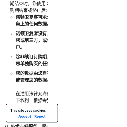
期结束时，您使用 Online Backup 服务的权利将终止。订
购期结束或终止后：
诺顿卫复客可永久性地删除存储在 Online Backup 服
务上的任何数据。
诺顿卫复客没有义务维护任何数据、将这些数据转发给
您或第三方，或将这些数据迁移到其他备份服务或帐
户。
除非续订订购期，否则在此之前，您无法将数据存储到
您单独购买的任何其他备份空间。
您的数据由您自行管理。诺顿卫复客没有义务为您监控
或管理您的数据。
在适用法律允许的最大范围内，诺顿卫复客始终保留以
下权利：根据需要监控、审查、保留和/或披露任何数
据或其他信息以遵守任何适用法律、法规、法律程序或
This site uses cookies
政府要求，或者调查您的任何滥用或可疑违规。
Accept
Reject
技术支持服务
。服务可能提供某些技术支持服务，其中可