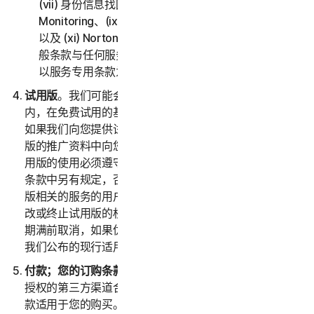
(vii) 身份信息找回支持、(viii) Social Media
Monitoring、(ix) 防身份盗用保险、(x) Norton VPN，
以及 (xi) Norton Small Business。如果第二部分 - 一
般条款与任何服务专用条款之间存在冲突或不一致，则
以服务专用条款为准并适用。
试用版
。我们可能会在诺顿卫复客自行决定的指定时间
内，在免费试用的基础上提供服务（以下称“
试用版
”）。
如果我们向您提供试用版，则会在注册时和/或介绍试用
版的推广资料中向您提供试用版的专用条款，并且您对试
用版的使用必须遵守这些专用条款。除非试用优惠的专用
条款中另有规定，否则试用版仅适合之前尚未订购与试用
版相关的服务的用户。我们保留经自行决定于任何时候修
改或终止试用版的权利，恕不另行通知。除非您在试用版
期满前取消，如果优惠中包含订购，则您的订购将自动以
我们公布的现行适用价格续订。
付款；您的订购条款
。如果您从诺顿卫复客或诺顿卫复客
授权的第三方渠道合作伙伴购买服务订购，则这些付款条
款适用于您的购买。