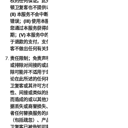
权的任何保证。此外，在适用法律允许的最大范围内，诺
顿卫复客也不提供以下保证：(I) 本服务满足您的要求；
(II) 本服务不会中断，且具有时效性、安全性，并且没有
错误；(III) 使用本服务可能获得的结果准确或可靠；(IV)
您通过本服务获得的任何服务或信息的质量均符合您的预
期；(V) 本服务中的所有错误均可得到更正；或者 (VI) 对
于退款的支付，支付时间符合您的预期。另外，诺顿卫复
客不做出任何有关第三方产品的声明或保证。
责任限制；免责声明。有些国家和地区的法律不允许限制
或排除对间接的或后果性损害的责任，因此下述限制或排
除可能并不适用于您。在适用法律允许的最大范围内，不
论在此所述的任何补偿措施是否能达到其根本目的，诺顿
卫复客或其许可方在任何情况下都不对任何特殊、后果
性、间接或类似的损害负责，包括因使用或无法使用服务
而造成的或以其他方式与本 LSA 相关的任何利润损失、数
据丢失或商誉损失、服务中断、计算机损坏或系统故障或
者任何替换服务的成本，无论是基于担保、合同、侵权
（包括疏忽）、产品责任或任何其他法律理论，即使诺顿
卫复客已被告知可能发生此类损害赔偿亦是如此。在适用