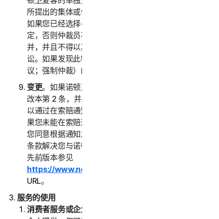
顿卫复客的单独资质对另一方提出索赔，而不作为任何
所提出的集体或代表诉讼中的原告或集体成员。此外，
如果您已经选择寻求仲裁，除非您和诺顿卫复客另有约
定，否则仲裁员不得将多人的索赔与您的索赔进行合
并，并且不得以其他方式主持任何形式的代表或集体诉
讼。如果发现此特定条款无法执行，则本第 2 条（争
议；强制仲裁）的全部内容无效。
变更
。如果诺顿卫复客在您首次接受本 LSA 之日后修
改本第 2 条，并且您并未明确同意此类变更，则您可
以通过在索赔通知中指明的方式拒绝任何此类变更。如
果您未能在索赔通知中拒绝对本第 2 条的任何变更，
您同意根据通知之日现行有效的本“争议解决”部分下的
条款解决您与诺顿卫复客之间的任何索赔。本 LSA 的
先前版本参见
https://www.nortonlifelock.com/legal/
或其后续
URL。
服务的使用
消费者服务或企业服务
。“
消费者服务
”是指面向消费者