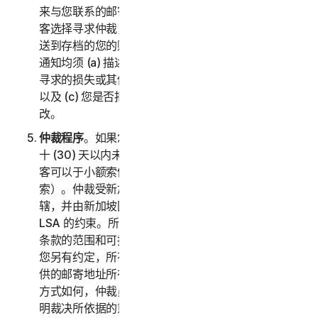
来与您联系的邮寄地址和电子邮件地址。如果诺顿卫复
客选择寻求仲裁，它会通过挂号信件将书面索赔通知寄
送到存档的您的账单地址。您或诺顿卫复客寄送的索赔
通知均须 (a) 描述索赔或争议的性质和依据；(b) 阐述
寻求的损失或其他救济的具体金额（以下称“
请求
”）；
以及 (c) 您是否拒绝诺顿卫复客对此条的任何后续修
改。
仲裁程序
。如果您和诺顿卫复客在收到索赔通知的三
十 (30) 天以内未就解决索赔达成协议，您或诺顿卫复
客可以于小额索偿法庭启动仲裁程序（或者向其提交申
索）。仲裁受新加坡国际仲裁中心规则“SIAC 规则”管
辖，并由新加坡国际仲裁中心负责管理。仲裁员受本
LSA 的约束。所有问题均由仲裁员决定，包括此仲裁
条款的范围和可执行性相关的问题。除非诺顿卫复客和
您另有约定，所有仲裁听证会均将在您索赔通知中所提
供的邮寄地址所在的国家/地区进行。不管执行仲裁的
方式如何，仲裁员都应当给出合理的书面决定，充分说
明裁决所依据的重要发现及结论。