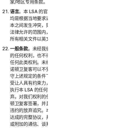
家/地区专用条款。
语言
。本 LSA 的官方语言是英语。对本协议的任何翻译
均是根据当地要求进行的，如果英语版本与任何非英语版
本之间发生冲突，则以本 LSA 的英语版本为准。在适用
法律允许的范围内，如有争议，双方确认已要求本协议和
所有相关文件以英文撰写。
一般条款
。未经我们事先书面许可，您不得转让本协议下
的任何权利，也不得通过法律或其他方式全部或部分转让
任何此类权利。未经此类许可，任何声称转让均属无效。
诺顿卫复客可以不受限制地自由转让或让与本 LSA。在遵
守上述规定的条件下，本 LSA 对双方及其各自继受者和
受让人具有约束力，并且以其为受益人。诺顿卫复客未能
执行本 LSA 的任何条款并不表示对此类条款或权利的放
弃。对我们权利的任何放弃必须采用书面形式，并且经诺
顿卫复客签署，并且任何此类放弃均不得视为对未来任何
违约的放弃追究。本 LSA 构成了双方之间就其标的事项
达成的完整协议，并且取代了与之相关的所有先前或同期
或附加的通信、谈判或协议。除本 LSA 第 2(h) 部分（以