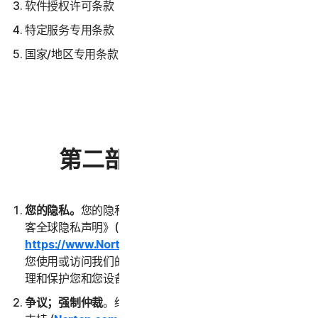
软件授权许可条款
特定服务专用条款
国家/地区专用条款
第二部分 - 一般条款
您的隐私。
您的隐私对我们至关重要。请阅读《诺顿卫复
客全球隐私声明》(
https://www.NortonLifeLock.com/privacy
)，了解在
您使用或访问我们的服务期间，我们如何收集、使用、处
理和保护您和您设备中的数据。
争议；强制仲裁
。绝大多数争议均可通过联系客户服务和