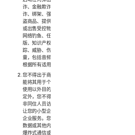
诈、金融欺诈、加密货币欺诈、伪装、勒索、敲
诈、绑架、强奸、谋杀、出售被盗信用卡、出售被
盗商品、提供或出售违禁、军事和两用商品、提供
或出售受控物质、身份盗用、黑客入侵、域欺骗、
网络钓鱼、任何形式或规模的数据采集、数字盗
版、知识产权侵权和其他类似活动，或骚扰、跟
踪、威胁、伤害或监控他人，或以任何方式剥削儿
童，包括音频、视频、摄影、数字内容等。您同意
根据所有适用的法律和法规使用服务。
您不得出于商业目的使用或访问消费者服务，而只
能将其用于个人或家庭用途。您不得出于企业内部
使用以外目的使用或访问企业服务。除下文另有规
定外，您不得让您的家庭成员、非家庭成员或其他
非同住人员访问、使用或共享消费者服务，亦不得
让您的小型企业员工以外的人员访问、使用或共享
企业服务。您不得与超出合理数量的人士共享任何
数据或其他内容，包括但不限于向大量收件人发送
爆炸式通信或与您不认识或不认识您的人士共享内