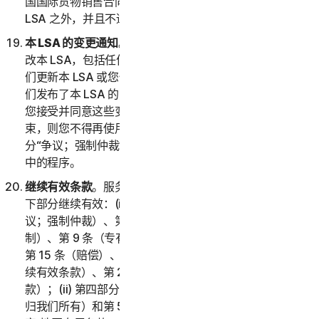
国国际货物销售合同公约》(1980) 将被明确排除在本
LSA 之外，并且不适用于本 LSA。
本 LSA 的变更通知
。我们可能会经自行决定不时更新或修
改本 LSA，包括任何提述的政策和其他文件。请务必在我
们更新本 LSA 或您使用服务时查看本 LSA。如果您在我
们发布了本 LSA 的更新版本之后继续使用服务，则表示
您接受并同意这些变更。如果您不同意受这些变更的约
束，则您不得再使用服务。唯一例外情况是关于对第 2 部
分“争议；强制仲裁”的变更，对此您已经遵守第 2(i) 部分
中的程序。
继续有效条款
。服务或您的帐户终止、中止或取消后，以
下部分继续有效：(i) 第二部分 – 一般条款的第 2 条（争
议；强制仲裁）、第 6 条（免责声明）、第 7 条（责任限
制）、第 9 条（专有权利）、第 11 条（反馈和评价）、
第 15 条（赔偿）、第 18 条（管辖法律）、第 20 条（继
续有效条款）、第 21 条（语言）和第 22 条（一般条
款）；(ii) 第四部分 – 软件授权许可条款的第 1 条（软件
归我们所有）和第 5 条（终止）；以及 (iii) 第五部分 – 国