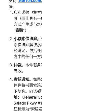
支持 (
Norton.com/support
) 以非正式方式加以有效解
决。
您和诺顿卫复客同意由具有约束力的仲裁或小额索偿法
庭（而非具有一般管辖权的法庭）负责裁定服务以任何
方式产生或与之相关的任何争端、索赔或争议（以下称
“
索赔
”）。
小额索偿法庭
。双方中的任何一方均可以寻求通过小额
索偿法庭解决索赔，前提是小额索偿法庭的所有要求已
经满足，包括任何与管辖权和争议金额相关的限制。双
方中的任何一方均可以寻求通过新加坡法庭解决索赔。
仲裁
。本仲裁条款在本 LSA 和/或您的服务终止后继续
有效。
索赔通知
。如果您选择寻求仲裁，则必须首先通过挂号
信件将书面索赔通知（以下称“
索赔通知
”）寄送到诺顿
卫复客。向诺顿卫复客寄送的索赔通知应发送至以下地
址： General Counsel, Gen Digital Inc., 60 Rio
Salado Pkwy #1000, Tempe AZ 85281，且标题应明
显标示为“索赔通知”。索赔通知中应提供诺顿卫复客用