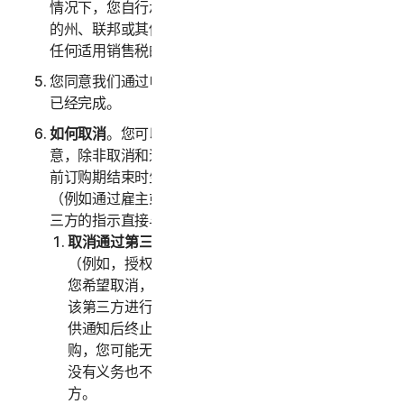
情况下，您自行承担可能与您购买服务相关的任何适用
的州、联邦或其他税费。我们还保留收取您购买服务的
任何适用销售税的权利。
您同意我们通过电子邮件向您发送确认单时，您的交易
已经完成。
如何取消
。您可以随时取消或终止您的订购，但请注
意，除非取消和退款政策中另有规定，此类取消将在当
前订购期结束时生效。如果您是通过第三方购买服务
（例如通过雇主或其他第三方注册），则必须按照该第
三方的指示直接与该第三方终止服务。
取消通过第三方进行的订购。
如果您是通过第三方
（例如，授权经销商或您的雇主）购买订购，并且
您希望取消，则您必须按照该第三方的指示直接与
该第三方进行终止。我们只会在该第三方向我们提
供通知后终止您的订购。如果您是通过第三方订
购，您可能无权获得我们对任何费用的退款；我们
没有义务也不会将您支付的任何费用退还给第三
方。