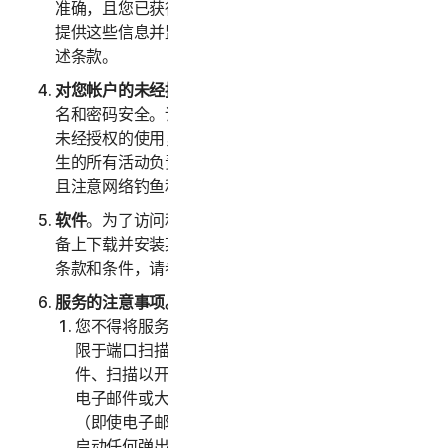
准确，且您已获得上述人员正式授权以代表他们向我们
提供这些信息并监控他们的帐户。您还代表他们同意上
述条款。
对您帐户的未经授权访问
。您应全权负责确保您的用户
名和密码安全。请勿与他人共享此信息，一旦发现任何
未经授权的使用，请立即通知我们。您应对您帐户下发
生的所有活动负责。我们鼓励您确保您的在线安全，并
且注意网络钓鱼和第三方在线获取您信息的其他方式。
软件
。为了访问和使用某些服务，可能需要您在注册设
备上下载并安装某些软件。关于适用于此类软件使用的
条款和条件，请参阅“第四部分 - 软件授权许可条款”。
服务的注意事项。
您不得将服务用于任何非法或欺诈目的，包括但不
限于端口扫描、发送垃圾邮件、发送许可式电子邮
件、扫描以开启中继或开启代理、发送未经请求的
电子邮件或大量发送的任何版本或类型的电子邮件
（即使电子邮件是通过第三方服务器进行路由）、
启动任何弹出窗口、使用被盗信用卡、信用卡欺