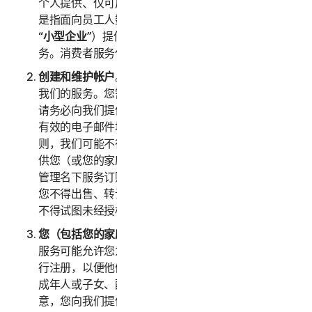
个人提供、仅可用于家庭用途的任何服务。“
企业服务
”
是指面向员工人数不超过五十 (50) 人的企业（以下称
“
小型企业
”）提供、仅可内部用于商业用途的任何服
务。消费者服务仅适用于消费者，不适用于小型企业。
创建和维护帐户
。您必须年满 18 周岁才能访问和使用
我们的服务。您需要创建一个帐户来访问和使用服务。
请务必向我们提供准确、完整且最新的帐户信息（包括
有效的电子邮件地址），并且及时更新此类信息。否
则，我们可能不得不暂停或终止您的帐户。您的帐户仅
供您（或您的家庭成员或企业，视具体服务而定）用于
管理名下服务订购，不得由其他第三方用于任何目的。
您不得出售、转让或允许其他人使用您的帐户凭据。您
不得试图未经授权访问其他用户的帐户。
您（包括您的家庭或小型企业）的信息的准确性。
某些
服务可能允许您为家庭成员/小型企业员工或其设备进
行注册，以便他们使用服务。如果您为父母或长辈、未
成年人或子女、配偶或伴侣、员工进行注册，则您同
意，您向我们提供的关于您本人或上述人员的信息真实