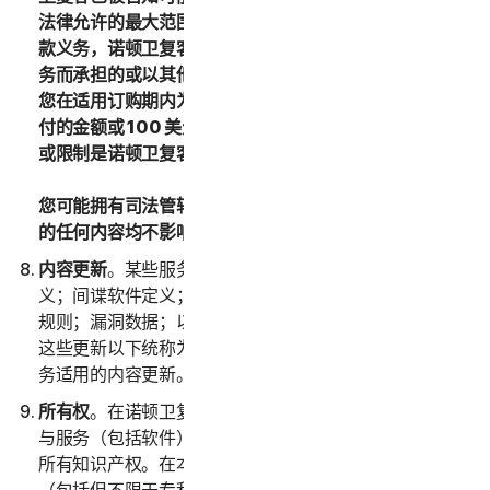
法律允许的最大范围内，如果您对诺顿卫复客没有任何付
款义务，诺顿卫复客或其许可方对由于使用或无法使用服
务而承担的或以其他方式与本 LSA 相关的总责任不得超过
您在适用订购期内为适用服务向诺顿卫复客已支付或应支
付的金额或 100 美元（按适用情况）。对上述赔偿的排除
或限制是诺顿卫复客与您之间交易的基本要素或依据。
您可能拥有司法管辖区适用法律下的某些权利。本 LSA 中
的任何内容均不影响这些权利（如适用）。
内容更新
。某些服务使用不时更新的内容，例如病毒定
义；间谍软件定义；反垃圾邮件规则；URL 清单；防火墙
规则；漏洞数据；以及经过身份验证的网页的更新列表；
这些更新以下统称为“内容更新”。您在订购期内将获取服
务适用的内容更新。
所有权
。在诺顿卫复客与您之间，诺顿卫复客拥有并保留
与服务（包括软件）有关的所有权利、权属和利益，包括
所有知识产权。在本 LSA 中，“
知识产权权利
”是指专利权