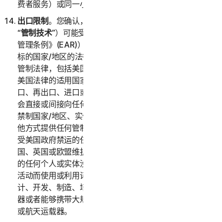
费者服务）或同一小型企业（企业服务）。
出口限制
。您确认，本服务及相关技术数据（以下统称
“
管制技术
”）可能受美国进出口法律（特别是《美国出口
管理条例》(EAR)）以及作为管制技术的进口或再出口目
标的国家/地区的法律的约束。您同意遵守所有相关出口
管制法律，包括美国贸易禁运和制裁及安全规定以及符合
美国法律的适用国家或地区法律，并不会违反美国法律出
口、再出口、进口或以其他方式提供任何管制技术，亦不
会直接或间接向任何需要出口许可证或其他政府批文的受
禁制国家/地区、实体或个人出口、再出口、进口或以其
他方式提供任何管制技术。您证明您不位于或通常居住在
受美国政府禁运的任何国家或地区，并且您未被列入美
国、英国或欧盟维护的任何受限制方名单，或与该名单上
的任何个人或实体没有关联。根据美国法律，禁止因任何
活动而使用或利用诺顿卫复客软件，其中包括但不限于设
计、开发、制造、培训或测试化学武器、生物武器、核武
器或者能够携带大规模杀伤性武器的导弹、无人驾驶飞机
或航天运载器。