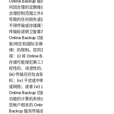
Online Backup 服务按“原样”和“可用”原则提供，对于任
何因合理的定期维护、严重问题的维护或超出诺顿卫复客
合理控制范围之外的不可抗力造成的联机备份功能中断而
导致的任何损失或损坏，诺顿卫复客不承担任何责任。您
不得传输或存储属于另一方的数据，除非事先取得将数据
传输给诺顿卫复客在法律上要求的数据所有者的同意。
Online Backup 功能的使用受所有适用的当地、州、国
家/地区和国际法律和法规（包括但不限于美国出口法
律）的限制。您同意遵守以上适用的法律和法规，并且不
得：(i) 将 Online Backup 功能用于非法目的；(ii) 传输或
存储可能侵犯第三方知识产权或其他权利的资料，或者侵
权性的、诽谤性的、诬蔑性的、侵犯他人隐私的资料；
(iii) 传输任何包含软件病毒或其他有害的计算机代码的资
料；(iv) 干扰或中断连接到 Online Backup 功能的服务器
或网络；或者 (vi) 试图对 Online Backup 功能、其他
Online Backup 功能用户的帐户或连接到 Online Backup
功能的计算机系统或网络进行未经授权的访问。您应对与
您帐户相关的 Online Backup 服务的使用和通过 Online
Backup 服务传输或存储的数据负全部责任。适用的订购