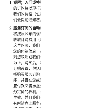
期限；入门或特殊优惠
。在入门或特殊优惠到期后，您
的订购将以现行适用价格自动续订，直到您取消为止。
我们的价格（包括任何续订价格）随时会有浮动，但我
们会提前通知您。
服务订阅的自动续订。
如果您购买了服务的订购，我们
将按照公布的现行适用价格（加上任何适用税费）向您
收取订购费用（以下统称“
订购费用
”）。如果您从我们
这里购买，我们（或我们的第三方付款处理商）将存储
您的付款信息，并且在您的续订日期自动向您收费，直
到您取消或我们根据本 LSA 终止您的访问或使用服务
为止。购买后，您可随时前往
my.norton.com/
更改
订购设置，包括取消自动续订。通过接受本 LSA 并选
择购买服务订购，即表示您确认订购具有重复付款功
能，并且在您或诺顿卫复客取消订购之前，您对所有重
复付款义务承担责任。诺顿卫复客保留随时变更任何服
务定价的权利。任何价格变更将于下一次订购续订日期
生效，并且我们会提前通知您。尽管我们竭尽全力，但
有时站点上服务产品的价格或说明可能会无意间发生错