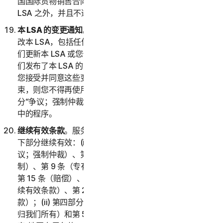
国国际货物销售合同公约》(1980) 将被明确排除在本
LSA 之外，并且不适用于本 LSA。
本 LSA 的变更通知
。我们可能会经自行决定不时更新或修
改本 LSA，包括任何提述的政策和其他文件。请务必在我
们更新本 LSA 或您使用服务时查看本 LSA。如果您在我
们发布了本 LSA 的更新版本之后继续使用服务，则表示
您接受并同意这些变更。如果您不同意受这些变更的约
束，则您不得再使用服务。唯一例外情况是关于对第 2 部
分“争议；强制仲裁”的变更，对此您已经遵守第 2(i) 部分
中的程序。
继续有效条款
。服务或您的帐户终止、中止或取消后，以
下部分继续有效：(i) 第二部分 – 一般条款的第 2 条（争
议；强制仲裁）、第 6 条（免责声明）、第 7 条（责任限
制）、第 9 条（专有权利）、第 11 条（反馈和评价）、
第 15 条（赔偿）、第 18 条（管辖法律）、第 20 条（继
续有效条款）、第 21 条（语言）和第 22 条（一般条
款）；(ii) 第四部分 – 软件授权许可条款的第 1 条（软件
归我们所有）和第 5 条（终止）；以及 (iii) 第五部分 – 国