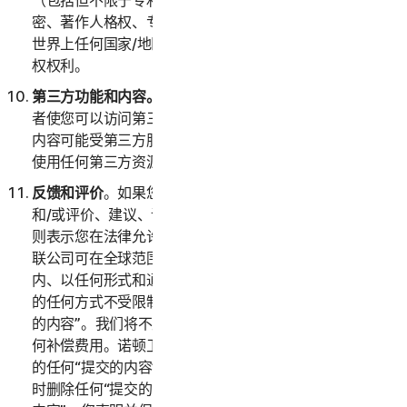
（包括但不限于专利申请和公告）、发明、版权、商业秘
密、著作人格权、专有技术、数据和数据库权利，以及在
世界上任何国家/地区或司法辖区公认的任何其他知识产
权权利。
第三方功能和内容。
服务可能包含第三方功能和特性，或
者使您可以访问第三方网站上的内容。这些功能、特性或
内容可能受第三方服务条款和隐私政策的约束。您确认对
使用任何第三方资源全权负责，并承担所有风险。
反馈和评价
。如果您向诺顿卫复客提交与服务有关的反馈
和/或评价、建议、评论或想法（以下称“
提交的内容
”），
则表示您在法律允许的最大范围内授权诺顿卫复客及其关
联公司可在全球范围内和这些内容的知识产权保护期限
内、以任何形式和通过任何媒介、以诺顿卫复客认为合适
的任何方式不受限制地使用、复制、拷贝和翻译您“提交
的内容”。我们将不支付与使用您的“提交的内容”有关的任
何补偿费用。诺顿卫复客没有义务发布或使用您可能提供
的任何“提交的内容”，并且诺顿卫复客可以经自行决定随
时删除任何“提交的内容”。通过向诺顿卫复客提供“提交的