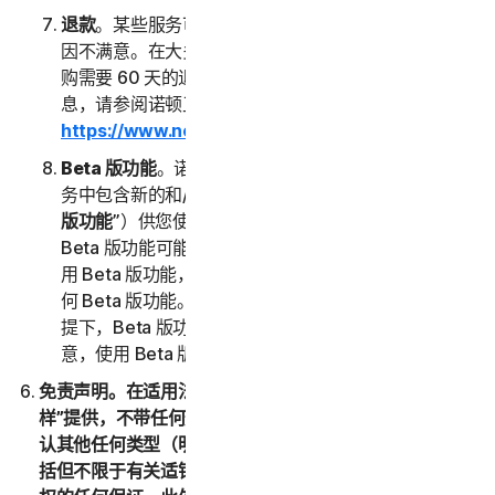
退款
。某些服务可能会提供退款保证，以防您因任何原
因不满意。在大多数情况下，直接向我们购买的年度订
购需要 60 天的退款期限。有关获得服务退款的详细信
息，请参阅诺顿卫复客的取消和退款政策 (
https://www.norton.com/return-policy
)。
Beta 版功能
。诺顿卫复客可能会经自行决定不时在服
务中包含新的和/或更新的 Beta 版功能（以下称“
Beta
版功能
”）供您使用，并且允许您提供反馈。您使用
Beta 版功能可能需要付费。您了解并同意，您自愿使
用 Beta 版功能，并且诺顿卫复客没有义务向您提供任
何 Beta 版功能。在不限制本 LSA 的任何其他规定的前
提下，Beta 版功能按“原样”提供，并且您确认并同
意，使用 Beta 版功能的一切风险由您自行承担。
免责声明。在适用法律允许的最大范围内，(1) 服务按“原
样”提供，不带任何形式的保证，且 (2) 诺顿卫复客明确否
认其他任何类型（明示或暗示）的表述、条件和保证，包
括但不限于有关适销性、特定用途适用性或不侵犯知识产