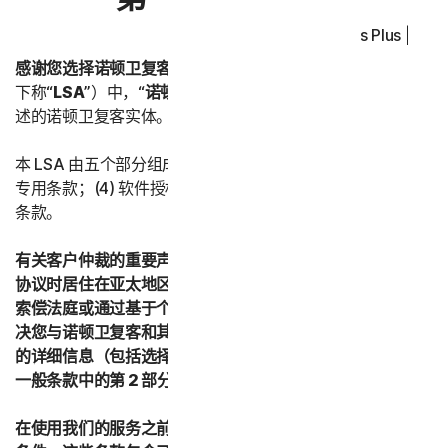
Norton Antivirus Plus | No
感谢您选择诺顿卫复客。
在本《授权许可和服务协议》（以
下称“
LSA
”）中，“
诺顿卫复客
”或“
我们
”是指下文第五部分所
述的诺顿卫复客实体。
本 LSA 由五个部分组成：(1) 引言；(2) 一般条款；(3) 服务
专用条款；(4) 软件授权许可条款；以及 (5) 国家/地区专用
条款。
有关客户仲裁的重要声明 – 如果您在接受本授权许可和服务
协议时居住在亚太地区的任何国家/地区，则您同意通过小额
索偿法庭或通过基于个人的仲裁而不是正式的法律程序来解
决您与诺顿卫复客和其关联公司之间的所有争议。有关仲裁
的详细信息（包括选择退出仲裁的程序），请参阅第二部分 -
一般条款中的第 2 部分“争议；强制仲裁”。
在使用我们的服务之前，请仔细阅读本 LSA 中的所有条款和