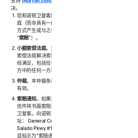
支持 (
Norton.com/support
) 以非正式方式加以有效解
决。
您和诺顿卫复客同意由具有约束力的仲裁或小额索偿法
庭（而非具有一般管辖权的法庭）负责裁定服务以任何
方式产生或与之相关的任何争端、索赔或争议（以下称
“
索赔
”）。
小额索偿法庭
。双方中的任何一方均可以寻求通过小额
索偿法庭解决索赔，前提是小额索偿法庭的所有要求已
经满足，包括任何与管辖权和争议金额相关的限制。双
方中的任何一方均可以寻求通过新加坡法庭解决索赔。
仲裁
。本仲裁条款在本 LSA 和/或您的服务终止后继续
有效。
索赔通知
。如果您选择寻求仲裁，则必须首先通过挂号
信件将书面索赔通知（以下称“
索赔通知
”）寄送到诺顿
卫复客。向诺顿卫复客寄送的索赔通知应发送至以下地
址： General Counsel, Gen Digital Inc., 60 Rio
Salado Pkwy #1000, Tempe AZ 85281，且标题应明
显标示为“索赔通知”。索赔通知中应提供诺顿卫复客用