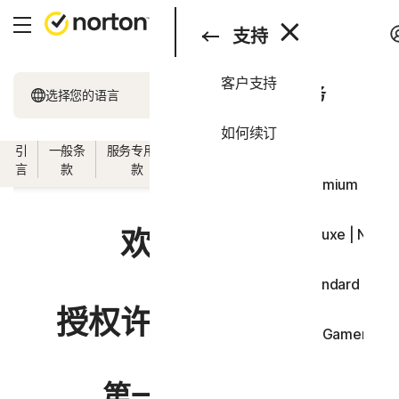
搜索
产品与服务
支持
客户支持
产品与服务
所有产品和服务
选择您的语言
支持
如何续订
一体化套餐
引
一般条
服务专用条
软件授权许可条
国家/地区专用条
试用
言
款
款
款
款
Norton 360 Premium | No
欢迎使用！
Norton 360 Deluxe | Nor
Norton 360 Standard | N
授权许可和服务协议
Norton 360 for Gamers 
设备安全
第一部分 - 引言