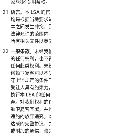
家/地区专用条款。
语言
。本 LSA 的官方语言是英语。对本协议的任何翻译
均是根据当地要求进行的，如果英语版本与任何非英语版
本之间发生冲突，则以本 LSA 的英语版本为准。在适用
法律允许的范围内，如有争议，双方确认已要求本协议和
所有相关文件以英文撰写。
一般条款
。未经我们事先书面许可，您不得转让本协议下
的任何权利，也不得通过法律或其他方式全部或部分转让
任何此类权利。未经此类许可，任何声称转让均属无效。
诺顿卫复客可以不受限制地自由转让或让与本 LSA。在遵
守上述规定的条件下，本 LSA 对双方及其各自继受者和
受让人具有约束力，并且以其为受益人。诺顿卫复客未能
执行本 LSA 的任何条款并不表示对此类条款或权利的放
弃。对我们权利的任何放弃必须采用书面形式，并且经诺
顿卫复客签署，并且任何此类放弃均不得视为对未来任何
违约的放弃追究。本 LSA 构成了双方之间就其标的事项
达成的完整协议，并且取代了与之相关的所有先前或同期
或附加的通信、谈判或协议。除本 LSA 第 2(h) 部分（以