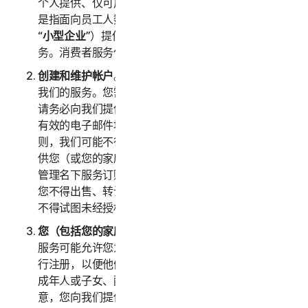
个人提供、仅可用于家庭用途的任何服务。“
企业服务
”
是指面向员工人数不超过五十 (50) 人的企业（以下称
“
小型企业
”）提供、仅可内部用于商业用途的任何服
务。消费者服务仅适用于消费者，不适用于小型企业。
创建和维护帐户
。您必须年满 18 周岁才能访问和使用
我们的服务。您需要创建一个帐户来访问和使用服务。
请务必向我们提供准确、完整且最新的帐户信息（包括
有效的电子邮件地址），并且及时更新此类信息。否
则，我们可能不得不暂停或终止您的帐户。您的帐户仅
供您（或您的家庭成员或企业，视具体服务而定）用于
管理名下服务订购，不得由其他第三方用于任何目的。
您不得出售、转让或允许其他人使用您的帐户凭据。您
不得试图未经授权访问其他用户的帐户。
您（包括您的家庭或小型企业）的信息的准确性。
某些
服务可能允许您为家庭成员/小型企业员工或其设备进
行注册，以便他们使用服务。如果您为父母或长辈、未
成年人或子女、配偶或伴侣、员工进行注册，则您同
意，您向我们提供的关于您本人或上述人员的信息真实