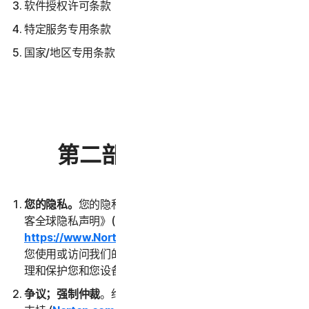
软件授权许可条款
特定服务专用条款
国家/地区专用条款
第二部分 - 一般条款
您的隐私。
您的隐私对我们至关重要。请阅读《诺顿卫复
客全球隐私声明》(
https://www.NortonLifeLock.com/privacy
)，了解在
您使用或访问我们的服务期间，我们如何收集、使用、处
理和保护您和您设备中的数据。
争议；强制仲裁
。绝大多数争议均可通过联系客户服务和