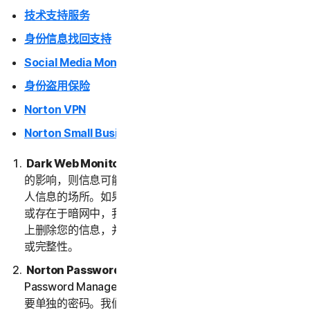
技术支持服务
身份信息找回支持
Social Media Monitoring
身份盗用保险
Norton VPN
Norton Small Business
Dark Web Monitoring
。如果您的信息已受到数据泄露
的影响，则信息可能最终会出现在暗网上。暗网是交易个
人信息的场所。如果我们检测到或认为您的信息遭到泄露
或存在于暗网中，我们将向您发送通知。我们不会从暗网
上删除您的信息，并且我们也不保证暗网上信息的准确性
或完整性。
Norton Password Manager。
要使用 Norton
Password Manager，您需要创建一个保管库。保管库需
要单独的密码。我们不会存储或保留您的保管库密码，因