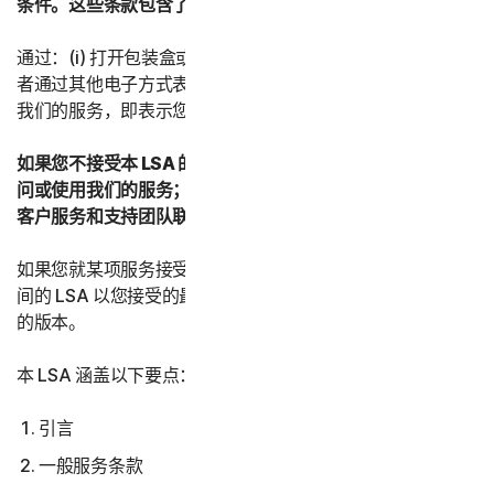
条件。这些条款包含了有关您的权利和义务的重要信息。
通过：(i) 打开包装盒或撕掉封签；或者 (ii) 单击“我同意”或
者通过其他电子方式表示同意；或者 (iii) 加载、访问或使用
我们的服务，即表示您接受本 LSA 的条款和条件。
如果您不接受本 LSA 的条款和条件：(i) 请勿下载、安装、访
问或使用我们的服务；并且 (iii) 与您的提供商或诺顿卫复客
客户服务和支持团队联系。
如果您就某项服务接受了本 LSA 的多个版本，则您与我们之
间的 LSA 以您接受的最新版本为准，并取代并替换所有先前
的版本。
本 LSA 涵盖以下要点：
引言
一般服务条款