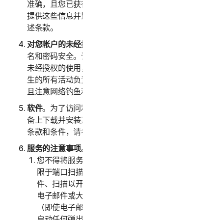
准确，且您已获得上述人员正式授权以代表他们向我们
提供这些信息并监控他们的帐户。您还代表他们同意上
述条款。
对您帐户的未经授权访问
。您应全权负责确保您的用户
名和密码安全。请勿与他人共享此信息，一旦发现任何
未经授权的使用，请立即通知我们。您应对您帐户下发
生的所有活动负责。我们鼓励您确保您的在线安全，并
且注意网络钓鱼和第三方在线获取您信息的其他方式。
软件
。为了访问和使用某些服务，可能需要您在注册设
备上下载并安装某些软件。关于适用于此类软件使用的
条款和条件，请参阅“第四部分 - 软件授权许可条款”。
服务的注意事项。
您不得将服务用于任何非法或欺诈目的，包括但不
限于端口扫描、发送垃圾邮件、发送许可式电子邮
件、扫描以开启中继或开启代理、发送未经请求的
电子邮件或大量发送的任何版本或类型的电子邮件
（即使电子邮件是通过第三方服务器进行路由）、
启动任何弹出窗口、使用被盗信用卡、信用卡欺