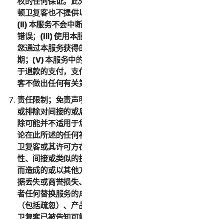
权的任何保证。此外，在适用法律允许的最大范围内，诺
顿卫复客也不提供以下保证：(I) 本服务满足您的要求；
(II) 本服务不会中断，且具有时效性、安全性，并且没有
错误；(III) 使用本服务可能获得的结果准确或可靠；(IV)
您通过本服务获得的任何服务或信息的质量均符合您的预
期；(V) 本服务中的所有错误均可得到更正；或者 (VI) 对
于退款的支付，支付时间符合您的预期。另外，诺顿卫复
客不做出任何有关第三方产品的声明或保证。
责任限制；免责声明。有些国家和地区的法律不允许限制
或排除对间接的或后果性损害的责任，因此下述限制或排
除可能并不适用于您。在适用法律允许的最大范围内，不
论在此所述的任何补偿措施是否能达到其根本目的，诺顿
卫复客或其许可方在任何情况下都不对任何特殊、后果
性、间接或类似的损害负责，包括因使用或无法使用服务
而造成的或以其他方式与本 LSA 相关的任何利润损失、数
据丢失或商誉损失、服务中断、计算机损坏或系统故障或
者任何替换服务的成本，无论是基于担保、合同、侵权
（包括疏忽）、产品责任或任何其他法律理论，即使诺顿
卫复客已被告知可能发生此类损害赔偿亦是如此。在适用