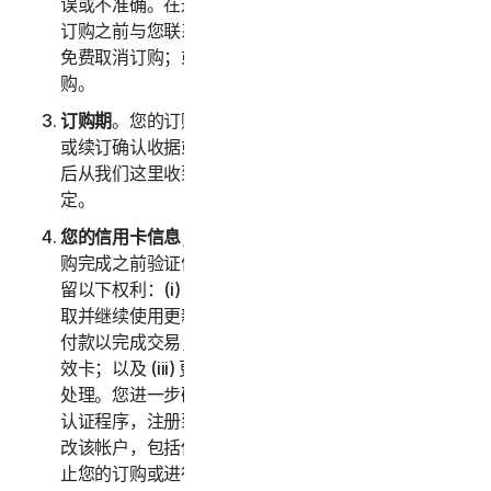
误或不准确。在这种情况下，诺顿卫复客将在确认您的
订购之前与您联系以获取指示，并且您可以选择：(i)
免费取消订购；或者 (ii) 根据修改后的信息继续进行订
购。
订购期
。您的订购期（以下称“
订购期
”）将在您的购买
或续订确认收据或电子邮件（例如，您在购买服务订购
后从我们这里收到的购买或确认电子邮件）中进行规
定。
您的信用卡信息；订购购买的接受
。我们保留在您的订
购完成之前验证信用卡/借记卡付款的权利。我们还保
留以下权利：(i) 从卡品牌方以电子方式（如适用）获
取并继续使用更新的信用卡帐户信息；(ii) 重试失败的
付款以完成交易，包括但不限于重试延长过期日期的失
效卡；以及 (iii) 更改或变更授权第三方以协助进行付款
处理。您进一步确认并同意，根据我们现行的客户身份
认证程序，注册到您帐户的另一位成年客户可以授权更
改该帐户，包括但不限于更改付款方式或服务，包括终
止您的订购或进行可能会导致额外费用的变更。在任何