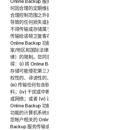
Online Backup 服务按“原样”和“可用”原则提供，对于任
何因合理的定期维护、严重问题的维护或超出诺顿卫复客
合理控制范围之外的不可抗力造成的联机备份功能中断而
导致的任何损失或损坏，诺顿卫复客不承担任何责任。您
不得传输或存储属于另一方的数据，除非事先取得将数据
传输给诺顿卫复客在法律上要求的数据所有者的同意。
Online Backup 功能的使用受所有适用的当地、州、国
家/地区和国际法律和法规（包括但不限于美国出口法
律）的限制。您同意遵守以上适用的法律和法规，并且不
得：(i) 将 Online Backup 功能用于非法目的；(ii) 传输或
存储可能侵犯第三方知识产权或其他权利的资料，或者侵
权性的、诽谤性的、诬蔑性的、侵犯他人隐私的资料；
(iii) 传输任何包含软件病毒或其他有害的计算机代码的资
料；(iv) 干扰或中断连接到 Online Backup 功能的服务器
或网络；或者 (vi) 试图对 Online Backup 功能、其他
Online Backup 功能用户的帐户或连接到 Online Backup
功能的计算机系统或网络进行未经授权的访问。您应对与
您帐户相关的 Online Backup 服务的使用和通过 Online
Backup 服务传输或存储的数据负全部责任。适用的订购