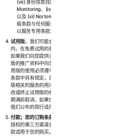
(vii) 身份信息找回支持、(viii) Social Media
Monitoring、(ix) 防身份盗用保险、(x) Norton VPN，
以及 (xi) Norton Small Business。如果第二部分 - 一
般条款与任何服务专用条款之间存在冲突或不一致，则
以服务专用条款为准并适用。
试用版
。我们可能会在诺顿卫复客自行决定的指定时间
内，在免费试用的基础上提供服务（以下称“
试用版
”）。
如果我们向您提供试用版，则会在注册时和/或介绍试用
版的推广资料中向您提供试用版的专用条款，并且您对试
用版的使用必须遵守这些专用条款。除非试用优惠的专用
条款中另有规定，否则试用版仅适合之前尚未订购与试用
版相关的服务的用户。我们保留经自行决定于任何时候修
改或终止试用版的权利，恕不另行通知。除非您在试用版
期满前取消，如果优惠中包含订购，则您的订购将自动以
我们公布的现行适用价格续订。
付款；您的订购条款
。如果您从诺顿卫复客或诺顿卫复客
授权的第三方渠道合作伙伴购买服务订购，则这些付款条
款适用于您的购买。