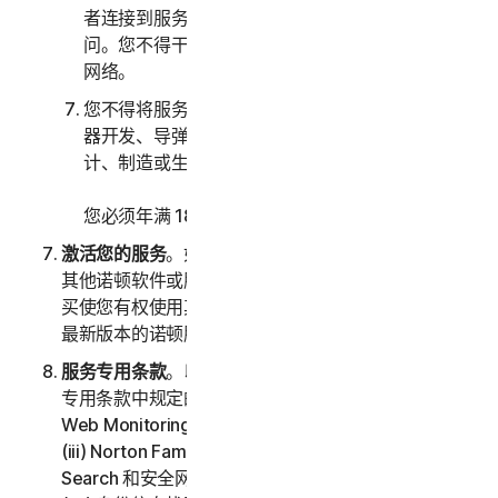
者连接到服务的计算机系统或网络的未经授权访
问。您不得干扰或中断连接到任何服务的服务器或
网络。
您不得将服务用于任何军事目的，包括网络战、武
器开发、导弹、核武器、生物武器或化学武器的设
计、制造或生产。
您必须年满 18 周岁才能购买我们的软件和服务。
激活您的服务
。如果您选择通过软件或服务访问或使用
其他诺顿软件或服务，或者您的软件授权许可或服务购
买使您有权使用其他软件和服务，则表示您了解并接受
最新版本的诺顿服务条款。
服务专用条款
。以下服务受本 LSA 的第三部分 – 服务
专用条款中规定的附加条款和条件的约束：(i) Dark
Web Monitoring、(ii) Norton Password Manager、
(iii) Norton Family 和家长控制、(iv) Norton Safe
Search 和安全网页、(v) 云备份、(vi) 技术支持服务、