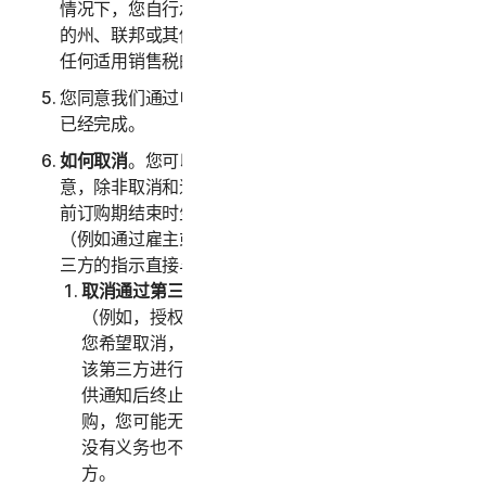
情况下，您自行承担可能与您购买服务相关的任何适用
的州、联邦或其他税费。我们还保留收取您购买服务的
任何适用销售税的权利。
您同意我们通过电子邮件向您发送确认单时，您的交易
已经完成。
如何取消
。您可以随时取消或终止您的订购，但请注
意，除非取消和退款政策中另有规定，此类取消将在当
前订购期结束时生效。如果您是通过第三方购买服务
（例如通过雇主或其他第三方注册），则必须按照该第
三方的指示直接与该第三方终止服务。
取消通过第三方进行的订购。
如果您是通过第三方
（例如，授权经销商或您的雇主）购买订购，并且
您希望取消，则您必须按照该第三方的指示直接与
该第三方进行终止。我们只会在该第三方向我们提
供通知后终止您的订购。如果您是通过第三方订
购，您可能无权获得我们对任何费用的退款；我们
没有义务也不会将您支付的任何费用退还给第三
方。