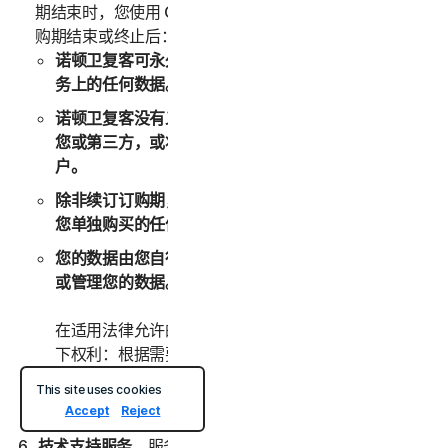
期结束时，您使用 Online Backup 服务的权利将终止。订
购期结束或终止后：
诺顿卫复客可永久性地删除存储在 Online Backup 服
务上的任何数据。
诺顿卫复客没有义务维护任何数据、将这些数据转发给
您或第三方，或将这些数据迁移到其他备份服务或帐
户。
除非续订订购期，否则在此之前，您无法将数据存储到
您单独购买的任何其他备份空间。
您的数据由您自行管理。诺顿卫复客没有义务为您监控
或管理您的数据。
在适用法律允许的最大范围内，诺顿卫复客始终保留以
下权利：根据需要监控、审查、保留和/或披露任何数
据或其他信息以遵守任何适用法律、法规、法律程序或
This site uses cookies
政府要求，或者调查您的任何滥用或可疑违规。
Accept
Reject
技术支持服务
。服务可能提供某些技术支持服务，其中可