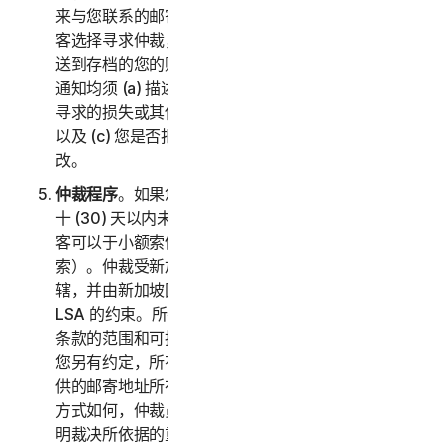
来与您联系的邮寄地址和电子邮件地址。如果诺顿卫复
客选择寻求仲裁，它会通过挂号信件将书面索赔通知寄
送到存档的您的账单地址。您或诺顿卫复客寄送的索赔
通知均须 (a) 描述索赔或争议的性质和依据；(b) 阐述
寻求的损失或其他救济的具体金额（以下称“
请求
”）；
以及 (c) 您是否拒绝诺顿卫复客对此条的任何后续修
改。
仲裁程序
。如果您和诺顿卫复客在收到索赔通知的三
十 (30) 天以内未就解决索赔达成协议，您或诺顿卫复
客可以于小额索偿法庭启动仲裁程序（或者向其提交申
索）。仲裁受新加坡国际仲裁中心规则“SIAC 规则”管
辖，并由新加坡国际仲裁中心负责管理。仲裁员受本
LSA 的约束。所有问题均由仲裁员决定，包括此仲裁
条款的范围和可执行性相关的问题。除非诺顿卫复客和
您另有约定，所有仲裁听证会均将在您索赔通知中所提
供的邮寄地址所在的国家/地区进行。不管执行仲裁的
方式如何，仲裁员都应当给出合理的书面决定，充分说
明裁决所依据的重要发现及结论。