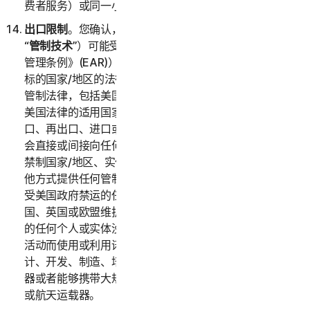
费者服务）或同一小型企业（企业服务）。
出口限制
。您确认，本服务及相关技术数据（以下统称
“
管制技术
”）可能受美国进出口法律（特别是《美国出口
管理条例》(EAR)）以及作为管制技术的进口或再出口目
标的国家/地区的法律的约束。您同意遵守所有相关出口
管制法律，包括美国贸易禁运和制裁及安全规定以及符合
美国法律的适用国家或地区法律，并不会违反美国法律出
口、再出口、进口或以其他方式提供任何管制技术，亦不
会直接或间接向任何需要出口许可证或其他政府批文的受
禁制国家/地区、实体或个人出口、再出口、进口或以其
他方式提供任何管制技术。您证明您不位于或通常居住在
受美国政府禁运的任何国家或地区，并且您未被列入美
国、英国或欧盟维护的任何受限制方名单，或与该名单上
的任何个人或实体没有关联。根据美国法律，禁止因任何
活动而使用或利用诺顿卫复客软件，其中包括但不限于设
计、开发、制造、培训或测试化学武器、生物武器、核武
器或者能够携带大规模杀伤性武器的导弹、无人驾驶飞机
或航天运载器。