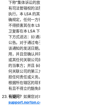
下称“集体诉讼的放弃”）中的任何条款外，如果仲裁员或
有司法管辖权的法院判定本 LSA 的任何部分无效或无法
执行，本 LSA 的其他部分的内容仍适用。除非本 LSA 明
确规定，任何一方行使其在本 LSA 下的任何补救措施均
不得损害其在本 LSA 或其他方面的其他补救措施。诺顿
卫复客在本 LSA 下发出的任何通知或其他通信将通过以
下方式送达：(i) 通过电子邮件；或 (ii) 通过在服务中发布
公告。对于通过电子邮件发出的通知，收到日期将被视为
该通知的发送日期。本 LSA 仅在您和诺顿卫复客之间适
用，并且您确认并同意：(i) 任何第三方，包括诺顿卫复客
或其任何关联公司的第三方渠道合作伙伴，均不是本 LSA
的当事方；并且 (ii) 没有第三方，包括诺顿卫复客或其任
何关联公司的第三方渠道合作伙伴，在本 LSA 下对您承
担任何责任或义务。本 LSA 中的任何内容均不会削弱您
根据所在辖区的现有消费者保护法或其他适用法律而应享
有且不得立约豁免的任何权利。
有疑问？
如果您对本 LSA 或服务有疑问，请访问
support.norton.com
。