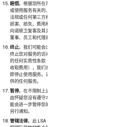
赔偿
。根据您所在司法辖区的适用法律，您将就与您访问
或使用服务有关的、因您违反本 LSA 或您违反任何法律
法规或任何第三方权利而产生的任何索赔、请求、责任、
损害、损失、费用和开支（包括但不限于合理的律师费）
向诺顿卫复客及其关联公司（及其各自的高级管理人员、
董事、员工和代理商）提供赔偿并使其免受损害。
终止
。我们可能会出于任何原因或在不说明原因的情况下
终止您对服务的访问和使用；或者，如果您违反本 LSA
的任何实质性条款（包括我们无法通过您选择的付款方式
收取费用），我们亦会采取相同操作。终止后，您必须立
即停止使用服务。诺顿卫复客可以随时终止作为试用版提
供的任何服务。
暂停
。在不限制上述规定的前提下，如果诺顿卫复客有理
由怀疑您没有遵守本 LSA 的任何规定，则诺顿卫复客可
能会进一步暂停您的帐户或您对服务的访问和使用，恕不
另行通知。
管辖法律
。此 LSA 以新加坡法律为准。您同意，《联合