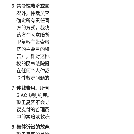
禁令性救济或宣告性救济
。除以上第 2(b) 条规定的情
况外，仲裁员应根据您或诺顿卫复客提出的任何索赔来
确定所有责任问题，仲裁员应仅以有利于寻求救济的一
方的方式，裁决宣告性救济或禁令性救济，并且仅限于
该方个人索赔所要求提供的救济范围内。如果您或诺顿
卫复客主张索赔并寻求公共禁令性救济（即：禁令性救
济的主要目的和效果是禁止非法行为未来对公众造成伤
害），针对这种救济的权利和程度，必须在有司法管辖
权的民事法院提出诉讼，而不是在仲裁中。双方同意，
在任何个人仲裁索赔的结果出来前，应中断任何公共禁
令性救济问题的诉讼。
仲裁费用
。所有申请费、管理费和仲裁员费的支付均受
SIAC 规则约束。您必须支付 SIAC 的初始申请费。诺
顿卫复客不会寻求退还我们负责按照 SIAC 规则或本协
议支付的管理费或仲裁费，除非仲裁员发现您仲裁请求
中的索赔或救济过于轻率或基于不正当的目的。
集体诉讼的放弃
。您和诺顿卫复客同意一方仅以您或诺