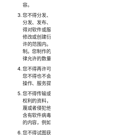
容。
您不得分发、发布、复制、使用或出售或允许他人
分发、发布、复制、使用或出售软件或服务。您不
得对软件或服务进行反向工程、反编译、反汇编、
修改或创建衍生作品，除非且仅在适用法律明确允
许的范围内。您必须遵守软件和服务的任何技术限
制。您制作的软件副本不得超过本文指定或适用法
律允许的数量。
您不得再许可、出租、租赁和/或借出软件或服务。
您不得也不会允许他人将服务作为设备管理、分时
操作、服务提供商或服务部门安排的一部分提供。
您不得传输或存储可能侵犯第三方知识产权或其他
权利的资料，或者其他具有非法、侵权、诽谤、诬
蔑或者侵犯他人隐私性质的资料。您不得传输任何
含有软件病毒或其他有害计算机代码、文件或程序
的内容，例如特洛伊木马、蠕虫或者定时炸弹。
您不得试图获取对任何服务或者其他用户的帐户或