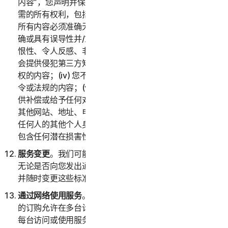
内容”，您声明并保证您拥有或控制提供“提交的内容”所必
需的所有权利，包括知识产权权利。您同意：(i) 您提交的
所有内容必须准确无误；(ii) 您不会提供已知虚假、不准
确或具有误导性并/或可能合理视为诽谤性、诬蔑性、仇
恨性、令人反感、非法威胁或骚扰他人的内容；(iii) 您不
会提供侵犯第三方知识产权或其他所有权、公开权或隐私
权的内容；(iv) 您不会提供违反任何适用法律、条例、法
令或法规的内容；(v) 您不会提供任何第三方就其向您提
供补偿或给予任何对价的内容；(vi) 您不会提供任何包含
其他网站、地址、电子邮件地址、联系信息、电话号码或
任何人的其他个人身份信息的内容；以及 (vii) 您不会提供
包含任何潜在损害性计算机程序或文件的内容。
服务变更
。我们可能会随时变更或终止全部或部分服务，
无论是否向您发出通知。我们还保留为服务制定资格标准
并随时变更这些标准的权利。
通过网络使用服务
。您可以通过网络使用服务，前提是您
的订购允许在多台计算机或设备上访问或使用服务，并且
每台访问或使用服务的计算机或设备均来自同一家庭（消