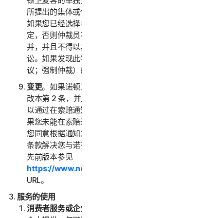
顿卫复客的单独资质对另一方提出索赔，而不作为任何
所提出的集体或代表诉讼中的原告或集体成员。此外，
如果您已经选择寻求仲裁，除非您和诺顿卫复客另有约
定，否则仲裁员不得将多人的索赔与您的索赔进行合
并，并且不得以其他方式主持任何形式的代表或集体诉
讼。如果发现此特定条款无法执行，则本第 2 条（争
议；强制仲裁）的全部内容无效。
变更
。如果诺顿卫复客在您首次接受本 LSA 之日后修
改本第 2 条，并且您并未明确同意此类变更，则您可
以通过在索赔通知中指明的方式拒绝任何此类变更。如
果您未能在索赔通知中拒绝对本第 2 条的任何变更，
您同意根据通知之日现行有效的本“争议解决”部分下的
条款解决您与诺顿卫复客之间的任何索赔。本 LSA 的
先前版本参见
https://www.nortonlifelock.com/legal/
或其后续
URL。
服务的使用
消费者服务或企业服务
。“
消费者服务
”是指面向消费者