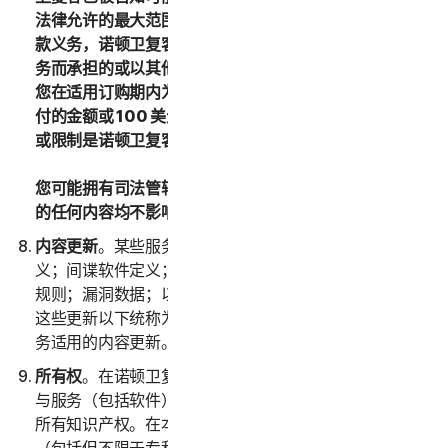
法律允许的最大范围内，如果您对诺顿卫复客没有任何付
款义务，诺顿卫复客或其许可方对由于使用或无法使用服
务而承担的或以其他方式与本 LSA 相关的总责任不得超过
您在适用订购期内为适用服务向诺顿卫复客已支付或应支
付的金额或 100 美元（按适用情况）。对上述赔偿的排除
或限制是诺顿卫复客与您之间交易的基本要素或依据。
您可能拥有司法管辖区适用法律下的某些权利。本 LSA 中
的任何内容均不影响这些权利（如适用）。
内容更新
。某些服务使用不时更新的内容，例如病毒定
义；间谍软件定义；反垃圾邮件规则；URL 清单；防火墙
规则；漏洞数据；以及经过身份验证的网页的更新列表；
这些更新以下统称为“内容更新”。您在订购期内将获取服
务适用的内容更新。
所有权
。在诺顿卫复客与您之间，诺顿卫复客拥有并保留
与服务（包括软件）有关的所有权利、权属和利益，包括
所有知识产权。在本 LSA 中，“
知识产权权利
”是指专利权