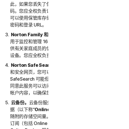
此，如果您丢失了保管库密码，我们将无法为您恢复密
码。您应全权负责记住并保管您的保管库密码。然后，您
可以使用保管库存储您访问和使用的其他站点的登录名、
密码和登录 URL。
Norton Family 和家长控制
。Norton Family 和家长控制
用于监控和管理 16 周岁以下孩子的网络活动。您必须提
供有关家庭成员的信息，包括任何未成年子女及其使用的
设备。您应全权负责监控他们的设备和活动。
Norton Safe Search 和 Safe Web
。通过 Safe Search
和安全网页，您可以在网络上安全搜索内容。
SafeSearch 可能但不限于通过诺顿搜索工具栏提供。您
同意此服务可以访问您的 Web、电子邮件和其他第三方
帐户内容，以确保您放心搜索和使用网络。
云备份。
云备份服务允许您在适用订购期间存储和检索数
据（以下称“
Online Backup 服务
”），具体取决于服务
随附的存储空间量。总备份存储量代表了为您的所有服务
订阅（包括 Online Backup 服务）分配的总备份量。