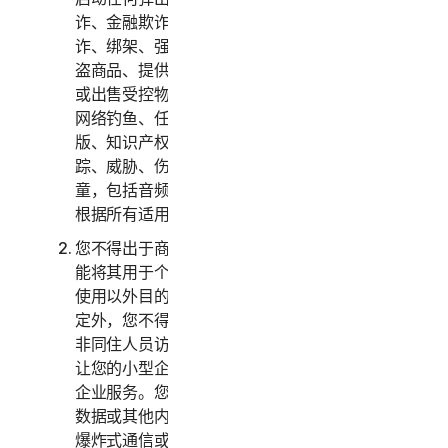
诈、金融欺诈、加密货币欺诈、伪装、勒索、敲
诈、绑架、强奸、谋杀、出售被盗信用卡、出售被
盗商品、提供或出售违禁、军事和两用商品、提供
或出售受控物质、身份盗用、黑客入侵、域欺骗、
网络钓鱼、任何形式或规模的数据采集、数字盗
版、知识产权侵权和其他类似活动，或骚扰、跟
踪、威胁、伤害或监控他人，或以任何方式剥削儿
童，包括音频、视频、摄影、数字内容等。您同意
根据所有适用的法律和法规使用服务。
您不得出于商业目的使用或访问消费者服务，而只
能将其用于个人或家庭用途。您不得出于企业内部
使用以外目的使用或访问企业服务。除下文另有规
定外，您不得让您的家庭成员、非家庭成员或其他
非同住人员访问、使用或共享消费者服务，亦不得
让您的小型企业员工以外的人员访问、使用或共享
企业服务。您不得与超出合理数量的人士共享任何
数据或其他内容，包括但不限于向大量收件人发送
爆炸式通信或与您不认识或不认识您的人士共享内